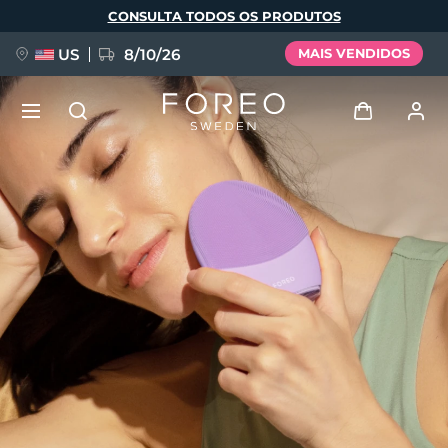
Pular
CONSULTA TODOS OS PRODUTOS
para
o
conteúdo
principal
US
8/10/26
MAIS VENDIDOS
NOVIDADE
Entrar
Idioma
BREAKING NEWS
Perfil de usuário
English
Deutsch
Español
Meus aparelhos
FAQ™ Pure Beauty-Tech Elixir
Français
Italiano
Português
Meus pedidos
Polski
Svenska
Русский
Türkçe
简体中文
繁體中文
Meus endereços
issa™ Teeth Whitening Set
As minhas subscrições