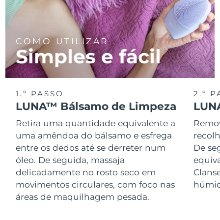
COMO UTILIZAR
Simples e fácil
1.º PASSO
2.º 
LUNA™ Bálsamo de Limpeza
LUNA
Retira uma quantidade equivalente a
Remov
uma amêndoa do bálsamo e esfrega
recol
entre os dedos até se derreter num
De se
óleo. De seguida, massaja
equiv
delicadamente no rosto seco em
Clans
movimentos circulares, com foco nas
húmid
áreas de maquilhagem pesada.