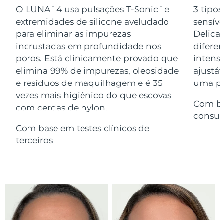
Serum
issa™ Teeth Whitening Gel
O LUNA
4 usa pulsações T-Sonic
e
3 tipo
TM
TM
Advanced pore care essentials
For healthy hair
18% PAP
extremidades de silicone aveludado
sensív
Israel
Entrega prevista
8/13/26
Cosméticos
Homens
para eliminar as impurezas
Delic
Itália
incrustadas em profundidade nos
difere
Entrega prevista
8/9/26
poros. Está clinicamente provado que
inten
Japão
Entrega prevista
8/12/26
elimina 99% de impurezas, oleosidade
ajustá
e resíduos de maquilhagem e é 35
uma pe
Comprar todos
Jersey
Entrega prevista
8/14/26
vezes mais higiénico do que escovas
Com b
com cerdas de nylon.
Cazaquistão
Entrega prevista
8/11/26
consu
FOREO APP
Com base em testes clínicos de
Kuwait
Entrega prevista
8/9/26
terceiros
SOBRE
Letônia
Entrega prevista
8/9/26
Líbano
Entrega prevista
8/10/26
Lituânia
Entrega prevista
8/9/26