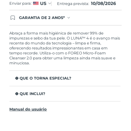
10/08/2026
US
Enviar para:
Entrega prevista:
GARANTIA DE 2 ANOS*
Ao efetuar seu pedido hoje, você tem direito a
cobertura completa da Garantia FOREO. Isso
significa que se você tiver qualquer problema até
Abraça a forma mais higiénica de remover 99% de
2 anos após a compra, a FOREO substituirá seu
impurezas e sebo da tua pele. O LUNA™ 4 é o avanço mais
produto gratuitamente.*exceto pelo Luna FOFO
recente do mundo da tecnologia – limpa e firma,
e Luna Play plus cuja garantia é de 90 dias.
oferecendo resultados impressionantes em casa em
tempo recorde. Utiliza-o com o FOREO Micro-Foam
Cleanser 2.0 para obter uma limpeza ainda mais suave e
minuciosa.
O QUE O TORNA ESPECIAL?
96% dos utilizadores indicam uma pele mais saudável.
81% indicam imperfeições reduzidas.
O QUE INCLUI?
Remove impurezas e sebo profundos sem esfarelar a
LUNA™ 4
pele.
Manual do usuário
LUNA™ Micro-Foam Cleanser 2.0
86% dos utilizadores relataram uma pele com
aparência e sensação mais firme e elástica.
Cabo de carregamento USB
Nutre e protege a pele dos danos de radicais livres.
Bolsa de viagem