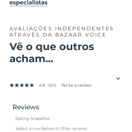
especialistas
AVALIAÇÕES INDEPENDENTES
ATRAVÉS DA BAZAAR VOICE
Vê o que outros
acham...
4.9
(64)
Write a review
4.9
out
of
5
stars,
average
rating
value.
Read
64