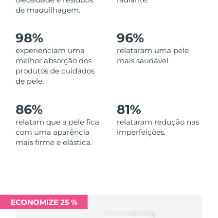
Omã
Entrega prevista
8/12/26
de maquilhagem.
Filipinas
Entrega prevista
8/12/26
98%
96%
experienciam uma
relataram uma pele
Polônia
Entrega prevista
8/10/26
melhor absorção dos
mais saudável.
produtos de cuidados
Portugal
Entrega prevista
8/9/26
de pele.
Porto Rico
Entrega prevista
8/11/26
86%
81%
Catar
relatam que a pele fica
relataram redução nas
Entrega prevista
8/10/26
com uma aparência
imperfeições.
mais firme e elástica.
Reunião
Entrega prevista
8/14/26
Romênia
Entrega prevista
8/9/26
Rússia
Entrega prevista
8/17/26
ECONOMIZE 25 %
Arábia Saudita
Entrega prevista
8/10/26