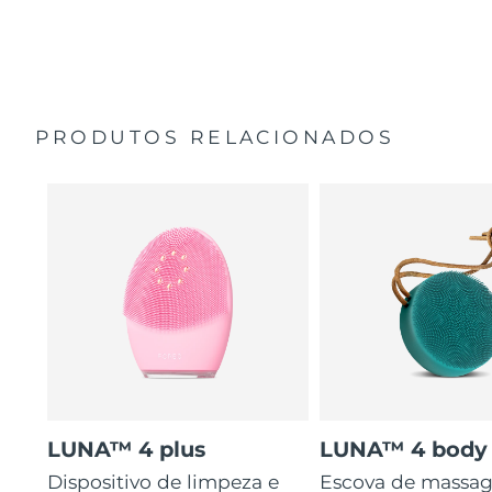
35 vezes mais higiénico do que escovas com cerdas de
Guia de início rápido
nylon.
Manual geral
2 anos de garantia (Espanha, Portugal, Suécia: 3 anos
de garantia)
PRODUTOS RELACIONADOS
LUNA™ 4 plus
LUNA™ 4 body
Dispositivo de limpeza e
Escova de massa