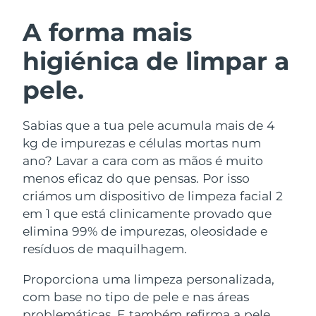
ROTINA DE BELEZA SUECA
Áustria
Entrega prevista
8/9/26
A forma mais
higiénica de limpar a
Barein
Entrega prevista
8/10/26
pele.
Limpeza facial
Lifting facial
Bélgica
Entrega prevista
8/9/26
LUNA™ 4 kit
BEAR™ 2 kit
Bermudas
Entrega prevista
8/15/26
Sabias que a tua pele acumula mais de 4
Anti-aging massage
Microcurrent toning
kg de impurezas e células mortas num
Bósnia e
ano? Lavar a cara com as mãos é muito
Entrega prevista
8/12/26
Hidratação
Cuidado oral
Herzegovina
menos eficaz do que pensas. Por isso
LUNA™ 4 Plus
BEAR™ 2 go
UFO™ 3 kit
issa™ 4
criámos um dispositivo de limpeza facial 2
Massage, LED heating
Microcurrent toning on-the-go
Brunei
Entrega prevista
8/14/26
TRATAMENTO ANTIENVELHECIMENTO
em 1 que está clinicamente provado que
Deep facial hydration
Hybrid silicone sonic toothbrush
FAQ™
elimina 99% de impurezas, oleosidade e
Bulgária
Entrega prevista
8/9/26
resíduos de maquilhagem.
LUNA™ 4 Men
BEAR™ 2 eyes & lips
UFO™ 3 LED
NEW
issa™ 4 plus
Canadá
For men, anti-aging massage
Microcurrent line smoothing device
Entrega prevista
8/13/26
Proporciona uma limpeza personalizada,
Near-infrared and red light therapy
Smart hybrid silicone sonic toothbrush
device
com base no tipo de pele e nas áreas
Chile
Entrega prevista
8/13/26
Antienvelhecimento
Tratamentos LED
problemáticas. E também refirma a pele,