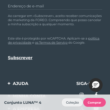
Endereço de e-mail
Ao carregar em «Subscrever», aceito receber comunicações
de marketing da FOREO. Compreendo que posso cancelar
a minha subscrição a qualquer momento.
Este site é protegido por reCAPTCHA. Aplicam-se a
política
de privacidade
e
os Termos de Serviço
do Google.
AJUDA
SIGA-NOS
Entre em contato
MINHA CONTA
Conjunto LUNA™ 4
Encomendas & Envios
Coleção
Comprar
Registro de produto
A EMPRESA