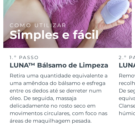
COMO UTILIZAR
Simples e fácil
1.º PASSO
2.º 
LUNA™ Bálsamo de Limpeza
LUNA
Retira uma quantidade equivalente a
Remov
uma amêndoa do bálsamo e esfrega
recol
entre os dedos até se derreter num
De se
óleo. De seguida, massaja
equiv
delicadamente no rosto seco em
Clans
movimentos circulares, com foco nas
húmid
áreas de maquilhagem pesada.