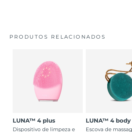
35 vezes mais higiénico do que escovas com cerdas de
Guia de início rápido
nylon.
Manual geral
2 anos de garantia (Espanha, Portugal, Suécia: 3 anos
de garantia)
PRODUTOS RELACIONADOS
LUNA™ 4 plus
LUNA™ 4 body
Dispositivo de limpeza e
Escova de massa