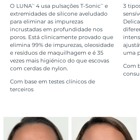
Serum
issa™ Teeth Whitening Gel
O LUNA
4 usa pulsações T-Sonic
e
3 tipo
TM
TM
Advanced pore care essentials
For healthy hair
18% PAP
extremidades de silicone aveludado
sensív
Israel
Entrega prevista
12/08/2026
Cosméticos
Homens
para eliminar as impurezas
Delic
Itália
incrustadas em profundidade nos
difere
Entrega prevista
08/08/2026
poros. Está clinicamente provado que
inten
Japão
Entrega prevista
11/08/2026
elimina 99% de impurezas, oleosidade
ajustá
e resíduos de maquilhagem e é 35
uma pe
Comprar todos
Jersey
Entrega prevista
13/08/2026
vezes mais higiénico do que escovas
Com b
com cerdas de nylon.
Cazaquistão
Entrega prevista
10/08/2026
consu
FOREO APP
Com base em testes clínicos de
Kuwait
Entrega prevista
08/08/2026
terceiros
SOBRE
Letônia
Entrega prevista
08/08/2026
Líbano
Entrega prevista
09/08/2026
Lituânia
Entrega prevista
08/08/2026