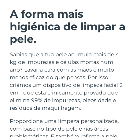
ROTINA DE BELEZA SUECA
Áustria
Entrega prevista
08/08/2026
A forma mais
higiénica de limpar a
Barein
Entrega prevista
09/08/2026
pele.
Limpeza facial
Lifting facial
Bélgica
Entrega prevista
08/08/2026
LUNA™ 4 kit
BEAR™ 2 kit
Bermudas
Entrega prevista
14/08/2026
Sabias que a tua pele acumula mais de 4
Anti-aging massage
Microcurrent toning
kg de impurezas e células mortas num
Bósnia e
ano? Lavar a cara com as mãos é muito
Entrega prevista
11/08/2026
Hidratação
Cuidado oral
Herzegovina
menos eficaz do que pensas. Por isso
LUNA™ 4 Plus
BEAR™ 2 go
UFO™ 3 kit
issa™ 4
criámos um dispositivo de limpeza facial 2
Massage, LED heating
Microcurrent toning on-the-go
Brunei
Entrega prevista
13/08/2026
TRATAMENTO ANTIENVELHECIMENTO
em 1 que está clinicamente provado que
Deep facial hydration
Hybrid silicone sonic toothbrush
FAQ™
elimina 99% de impurezas, oleosidade e
Bulgária
Entrega prevista
08/08/2026
resíduos de maquilhagem.
LUNA™ 4 Men
BEAR™ 2 eyes & lips
UFO™ 3 LED
NEW
issa™ 4 plus
Canadá
For men, anti-aging massage
Microcurrent line smoothing device
Entrega prevista
12/08/2026
Proporciona uma limpeza personalizada,
Near-infrared and red light therapy
Smart hybrid silicone sonic toothbrush
device
com base no tipo de pele e nas áreas
Chile
Entrega prevista
12/08/2026
Antienvelhecimento
Tratamentos LED
problemáticas. E também refirma a pele,