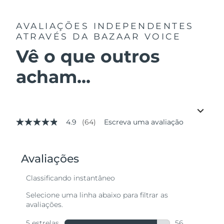
AVALIAÇÕES INDEPENDENTES
ATRAVÉS DA BAZAAR VOICE
Vê o que outros
acham...
4.9
(64)
Escreva uma avaliação
4.9
de
5
estrelas,
valor
médio
de
avaliação.
Read
64
Reviews.
Link
abre