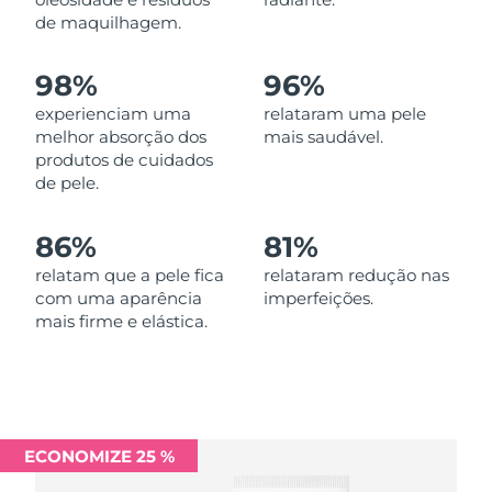
Omã
Entrega prevista
11/08/2026
de maquilhagem.
Filipinas
Entrega prevista
11/08/2026
98%
96%
experienciam uma
relataram uma pele
Polônia
Entrega prevista
09/08/2026
melhor absorção dos
mais saudável.
produtos de cuidados
Portugal
Entrega prevista
08/08/2026
de pele.
Porto Rico
Entrega prevista
10/08/2026
86%
81%
Catar
relatam que a pele fica
relataram redução nas
Entrega prevista
09/08/2026
com uma aparência
imperfeições.
mais firme e elástica.
Reunião
Entrega prevista
13/08/2026
Romênia
Entrega prevista
08/08/2026
Rússia
Entrega prevista
16/08/2026
ECONOMIZE 25 %
Arábia Saudita
Entrega prevista
09/08/2026