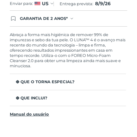
8/9/26
US
Enviar para:
Entrega prevista:
GARANTIA DE 2 ANOS*
Ao efetuar seu pedido hoje, você tem direito a
cobertura completa da Garantia FOREO. Isso
significa que se você tiver qualquer problema até
Abraça a forma mais higiénica de remover 99% de
2 anos após a compra, a FOREO substituirá seu
impurezas e sebo da tua pele. O LUNA™ 4 é o avanço mais
produto gratuitamente.*exceto pelo Luna FOFO
recente do mundo da tecnologia – limpa e firma,
e Luna Play plus cuja garantia é de 90 dias.
oferecendo resultados impressionantes em casa em
tempo recorde. Utiliza-o com o FOREO Micro-Foam
Cleanser 2.0 para obter uma limpeza ainda mais suave e
minuciosa.
O QUE O TORNA ESPECIAL?
96% dos utilizadores indicam uma pele mais saudável.
81% indicam imperfeições reduzidas.
O QUE INCLUI?
Remove impurezas e sebo profundos sem esfarelar a
LUNA™ 4
pele.
Manual do usuário
LUNA™ Micro-Foam Cleanser 2.0
86% dos utilizadores relataram uma pele com
aparência e sensação mais firme e elástica.
Cabo de carregamento USB
Nutre e protege a pele dos danos de radicais livres.
Bolsa de viagem