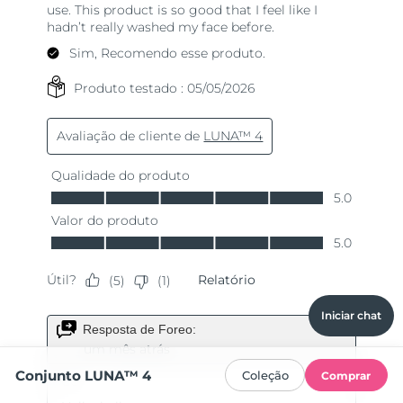
Iniciar chat
Conjunto LUNA™ 4
Coleção
Comprar