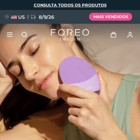
Pular
CONSULTA TODOS OS PRODUTOS
para
o
conteúdo
principal
US
8/9/26
MAIS VENDIDOS
NOVIDADE
Entrar
Idioma
BREAKING NEWS
Perfil de usuário
English
Deutsch
Español
Meus aparelhos
FAQ™ Pure Beauty-Tech Elixir
Français
Italiano
Português
Meus pedidos
Polski
Svenska
Русский
Türkçe
简体中文
繁體中文
Meus endereços
issa™ Teeth Whitening Set
As minhas subscrições