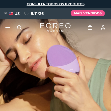
Pular
CONSULTA TODOS OS PRODUTOS
para
o
conteúdo
principal
US
8/11/26
MAIS VENDIDOS
NOVIDADE
Entrar
Idioma
BREAKING NEWS
Perfil de usuário
English
Deutsch
Español
Meus aparelhos
FAQ™ Pure Beauty-Tech Elixir
Français
Italiano
Português
Meus pedidos
Polski
Svenska
Русский
Türkçe
简体中文
繁體中文
Meus endereços
issa™ Teeth Whitening Set
As minhas subscrições