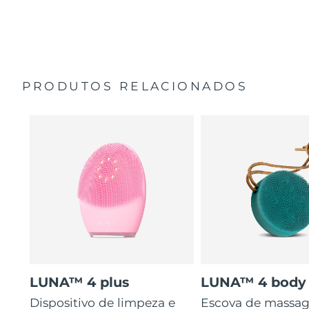
35 vezes mais higiénico do que escovas com cerdas de
Guia de início rápido
nylon.
Manual geral
2 anos de garantia (Espanha, Portugal, Suécia: 3 anos
de garantia)
PRODUTOS RELACIONADOS
LUNA™ 4 plus
LUNA™ 4 body
Dispositivo de limpeza e
Escova de massa