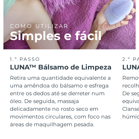
COMO UTILIZAR
Simples e fácil
1.º PASSO
2.º 
LUNA™ Bálsamo de Limpeza
LUNA
Retira uma quantidade equivalente a
Remov
uma amêndoa do bálsamo e esfrega
recol
entre os dedos até se derreter num
De se
óleo. De seguida, massaja
equiv
delicadamente no rosto seco em
Clans
movimentos circulares, com foco nas
húmid
áreas de maquilhagem pesada.