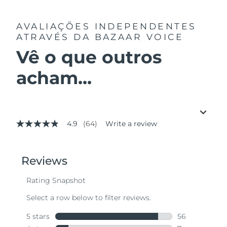
AVALIAÇÕES INDEPENDENTES
ATRAVÉS DA BAZAAR VOICE
Vê o que outros
acham...
4.9
(64)
Write a review
4.9
out
of
5
stars,
average
rating
value.
Read
64
Reviews.
Same
page