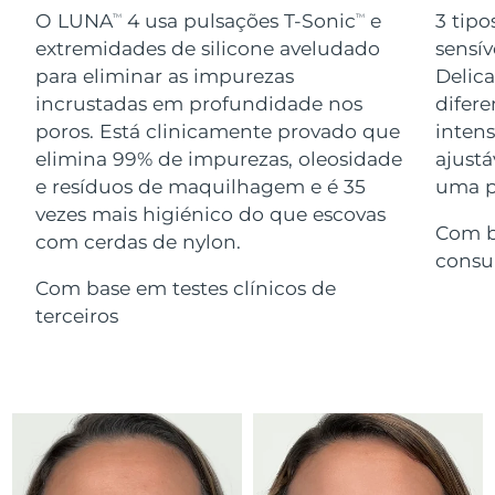
Serum
issa™ Teeth Whitening Gel
O LUNA
4 usa pulsações T-Sonic
e
3 tipo
TM
TM
Advanced pore care essentials
For healthy hair
18% PAP
extremidades de silicone aveludado
sensív
Israel
Entrega prevista
14/08/2026
Cosméticos
Homens
para eliminar as impurezas
Delic
Itália
incrustadas em profundidade nos
difere
Entrega prevista
10/08/2026
poros. Está clinicamente provado que
inten
Japão
Entrega prevista
13/08/2026
elimina 99% de impurezas, oleosidade
ajustá
e resíduos de maquilhagem e é 35
uma pe
Comprar todos
Jersey
Entrega prevista
15/08/2026
vezes mais higiénico do que escovas
Com b
com cerdas de nylon.
Cazaquistão
Entrega prevista
12/08/2026
consu
FOREO APP
Com base em testes clínicos de
Kuwait
Entrega prevista
10/08/2026
terceiros
SOBRE
Letônia
Entrega prevista
10/08/2026
Líbano
Entrega prevista
11/08/2026
Lituânia
Entrega prevista
10/08/2026