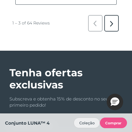
Tenha ofertas
exclusivas
Subscreva e obtenha 15% de desconto no seu
primeiro pedido!
Conjunto LUNA™ 4
Coleção
Comprar
Endereço de e-mail