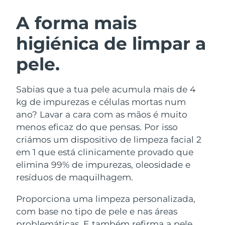
ROTINA DE BELEZA SUECA
Áustria
Entrega prevista
10/08/2026
A forma mais
higiénica de limpar a
Barein
Entrega prevista
11/08/2026
pele.
Limpeza facial
Lifting facial
Bélgica
Entrega prevista
10/08/2026
LUNA™ 4 kit
BEAR™ 2 kit
Bermudas
Entrega prevista
16/08/2026
Sabias que a tua pele acumula mais de 4
Anti-aging massage
Microcurrent toning
kg de impurezas e células mortas num
Bósnia e
ano? Lavar a cara com as mãos é muito
Entrega prevista
13/08/2026
Hidratação
Cuidado oral
Herzegovina
menos eficaz do que pensas. Por isso
LUNA™ 4 Plus
BEAR™ 2 go
UFO™ 3 kit
issa™ 4
criámos um dispositivo de limpeza facial 2
Massage, LED heating
Microcurrent toning on-the-go
Brunei
Entrega prevista
15/08/2026
TRATAMENTO ANTIENVELHECIMENTO
em 1 que está clinicamente provado que
Deep facial hydration
Hybrid silicone sonic toothbrush
FAQ™
elimina 99% de impurezas, oleosidade e
Bulgária
Entrega prevista
10/08/2026
resíduos de maquilhagem.
LUNA™ 4 Men
BEAR™ 2 eyes & lips
UFO™ 3 LED
NEW
issa™ 4 plus
Canadá
For men, anti-aging massage
Microcurrent line smoothing device
Entrega prevista
14/08/2026
Proporciona uma limpeza personalizada,
Near-infrared and red light therapy
Smart hybrid silicone sonic toothbrush
device
com base no tipo de pele e nas áreas
Chile
Entrega prevista
14/08/2026
Antienvelhecimento
Tratamentos LED
problemáticas. E também refirma a pele,