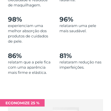
Omã
Entrega prevista
13/08/2026
de maquilhagem.
Filipinas
Entrega prevista
13/08/2026
98%
96%
experienciam uma
relataram uma pele
Polônia
Entrega prevista
11/08/2026
melhor absorção dos
mais saudável.
produtos de cuidados
Portugal
Entrega prevista
10/08/2026
de pele.
Porto Rico
Entrega prevista
12/08/2026
86%
81%
Catar
relatam que a pele fica
relataram redução nas
Entrega prevista
11/08/2026
com uma aparência
imperfeições.
mais firme e elástica.
Reunião
Entrega prevista
15/08/2026
Romênia
Entrega prevista
10/08/2026
Rússia
Entrega prevista
18/08/2026
ECONOMIZE 25 %
Arábia Saudita
Entrega prevista
11/08/2026