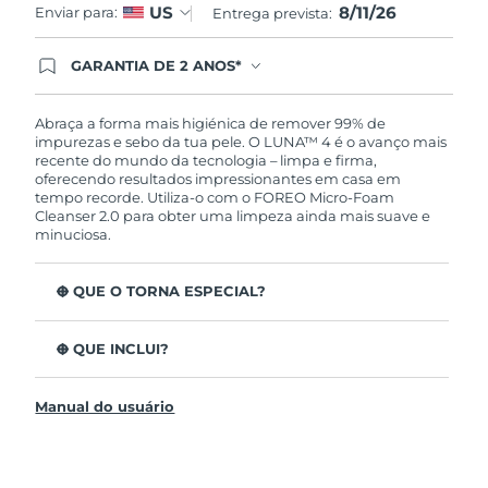
8/11/26
US
Enviar para:
Entrega prevista:
GARANTIA DE 2 ANOS*
Ao efetuar seu pedido hoje, você tem direito a
cobertura completa da Garantia FOREO. Isso
significa que se você tiver qualquer problema até
Abraça a forma mais higiénica de remover 99% de
2 anos após a compra, a FOREO substituirá seu
impurezas e sebo da tua pele. O LUNA™ 4 é o avanço mais
produto gratuitamente.*exceto pelo Luna FOFO
recente do mundo da tecnologia – limpa e firma,
e Luna Play plus cuja garantia é de 90 dias.
oferecendo resultados impressionantes em casa em
tempo recorde. Utiliza-o com o FOREO Micro-Foam
Cleanser 2.0 para obter uma limpeza ainda mais suave e
minuciosa.
O QUE O TORNA ESPECIAL?
96% dos utilizadores indicam uma pele mais saudável.
81% indicam imperfeições reduzidas.
O QUE INCLUI?
Remove impurezas e sebo profundos sem esfarelar a
LUNA™ 4
pele.
Manual do usuário
LUNA™ Micro-Foam Cleanser 2.0
86% dos utilizadores relataram uma pele com
aparência e sensação mais firme e elástica.
Cabo de carregamento USB
Nutre e protege a pele dos danos de radicais livres.
Bolsa de viagem