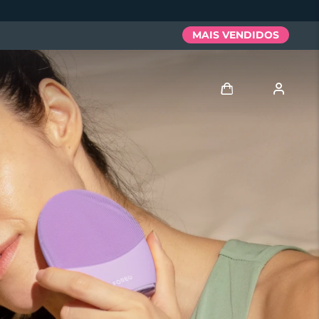
MAIS VENDIDOS
Entrar
Perfil de usuário
Meus aparelhos
Meus pedidos
Meus endereços
As minhas subscrições