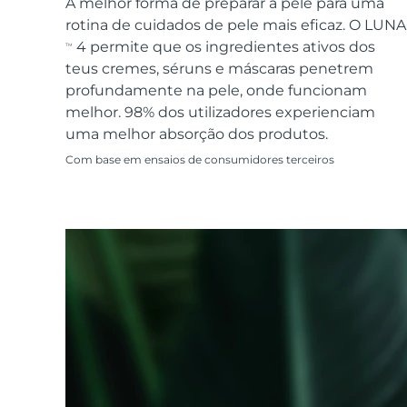
Dispositivos ESPADA™
Dispositivos de olhos
A melhor forma de preparar a pele para uma
LUNA™ Dual-Peptide Scalp
Cuidados de pele KIWI™
rotina de cuidados de pele mais eficaz. O LUNA
All acne treatment devices
All revitalizing eye massagers
Serum
issa™ Teeth Whitening Gel
Advanced pore care essentials
4 permite que os ingredientes ativos dos
TM
For healthy hair
18% PAP
teus cremes, séruns e máscaras penetrem
Cosméticos
Homens
profundamente na pele, onde funcionam
melhor. 98% dos utilizadores experienciam
uma melhor absorção dos produtos.
Com base em ensaios de consumidores terceiros
Comprar todos
FOREO APP
SOBRE