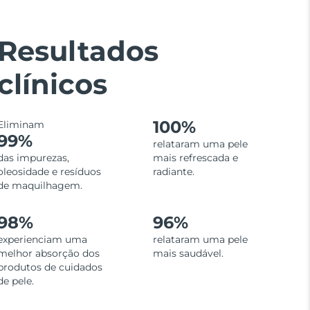
Resultados
clínicos
100%
Eliminam
99%
relataram uma pele
das impurezas,
mais refrescada e
oleosidade e resíduos
radiante.
de maquilhagem.
98%
96%
experienciam uma
relataram uma pele
melhor absorção dos
mais saudável.
produtos de cuidados
de pele.