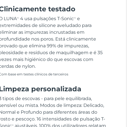
Clinicamente testado
O LUNA
4 usa pulsações T-Sonic
e
TM
TM
extremidades de silicone aveludado para
eliminar as impurezas incrustadas em
profundidade nos poros. Está clinicamente
provado que elimina 99% de impurezas,
oleosidade e resíduos de maquilhagem e é 35
vezes mais higiénico do que escovas com
cerdas de nylon.
Com base em testes clínicos de terceiros
Limpeza personalizada
3 tipos de escovas - para pele equilibrada,
sensível ou mista. Modos de limpeza: Delicado,
Normal e Profundo para diferentes áreas do
rosto e pescoço. 16 intensidades de pulsação T-
Sonic
ajustáveis. 100% dos utilizadores relatam
TM