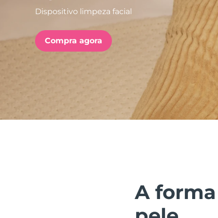
Dispositivo limpeza facial
issa™ Teeth Whitening Set
Compra agora
FAQ™ Dual LED Panel
POPULAR
Ofertas especiais
Bestsellers
A forma
pele.