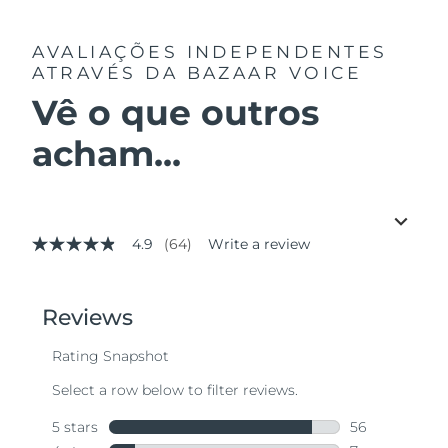
AVALIAÇÕES INDEPENDENTES
ATRAVÉS DA BAZAAR VOICE
Vê o que outros
acham...
4.9
(64)
Write a review
4.9
out
of
5
stars,
average
rating
value.
Read
64
Reviews.
Same
page