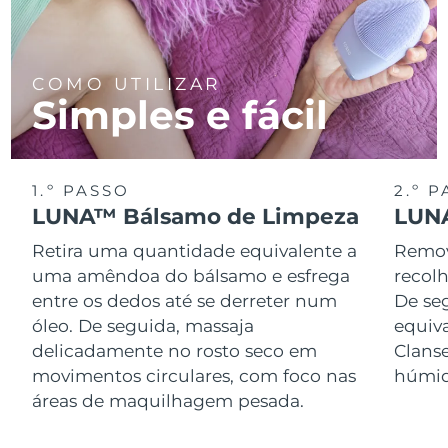
COMO UTILIZAR
Simples e fácil
1.º PASSO
2.º 
LUNA™ Bálsamo de Limpeza
LUNA
Retira uma quantidade equivalente a
Remov
uma amêndoa do bálsamo e esfrega
recol
entre os dedos até se derreter num
De se
óleo. De seguida, massaja
equiv
delicadamente no rosto seco em
Clans
movimentos circulares, com foco nas
húmid
áreas de maquilhagem pesada.