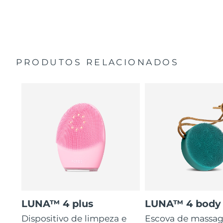
35 vezes mais higiénico do que escovas com cerdas de
Guia de início rápido
nylon.
Manual geral
2 anos de garantia (Espanha, Portugal, Suécia: 3 anos
de garantia)
PRODUTOS RELACIONADOS
LUNA™ 4 plus
LUNA™ 4 body
Dispositivo de limpeza e
Escova de massa