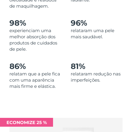
Omã
Entrega prevista
8/13/26
de maquilhagem.
Filipinas
Entrega prevista
8/13/26
98%
96%
experienciam uma
relataram uma pele
Polônia
Entrega prevista
8/11/26
melhor absorção dos
mais saudável.
produtos de cuidados
Portugal
Entrega prevista
8/10/26
de pele.
Porto Rico
Entrega prevista
8/12/26
86%
81%
Catar
relatam que a pele fica
relataram redução nas
Entrega prevista
8/11/26
com uma aparência
imperfeições.
mais firme e elástica.
Reunião
Entrega prevista
8/15/26
Romênia
Entrega prevista
8/10/26
Rússia
Entrega prevista
8/18/26
ECONOMIZE 25 %
Arábia Saudita
Entrega prevista
8/11/26