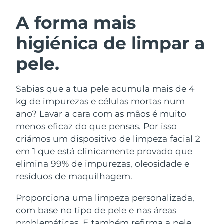
ROTINA DE BELEZA SUECA
Áustria
Entrega prevista
8/10/26
A forma mais
higiénica de limpar a
Barein
Entrega prevista
8/11/26
pele.
Limpeza facial
Lifting facial
Bélgica
Entrega prevista
8/10/26
LUNA™ 4 kit
BEAR™ 2 kit
Bermudas
Entrega prevista
8/16/26
Sabias que a tua pele acumula mais de 4
Anti-aging massage
Microcurrent toning
kg de impurezas e células mortas num
Bósnia e
ano? Lavar a cara com as mãos é muito
Entrega prevista
8/13/26
Hidratação
Cuidado oral
Herzegovina
menos eficaz do que pensas. Por isso
LUNA™ 4 Plus
BEAR™ 2 go
UFO™ 3 kit
issa™ 4
criámos um dispositivo de limpeza facial 2
Massage, LED heating
Microcurrent toning on-the-go
Brunei
Entrega prevista
8/15/26
TRATAMENTO ANTIENVELHECIMENTO
em 1 que está clinicamente provado que
Deep facial hydration
Hybrid silicone sonic toothbrush
FAQ™
elimina 99% de impurezas, oleosidade e
Bulgária
Entrega prevista
8/10/26
resíduos de maquilhagem.
LUNA™ 4 Men
BEAR™ 2 eyes & lips
UFO™ 3 LED
NEW
issa™ 4 plus
Canadá
For men, anti-aging massage
Microcurrent line smoothing device
Entrega prevista
8/14/26
Proporciona uma limpeza personalizada,
Near-infrared and red light therapy
Smart hybrid silicone sonic toothbrush
device
com base no tipo de pele e nas áreas
Chile
Entrega prevista
8/14/26
Antienvelhecimento
Tratamentos LED
problemáticas. E também refirma a pele,