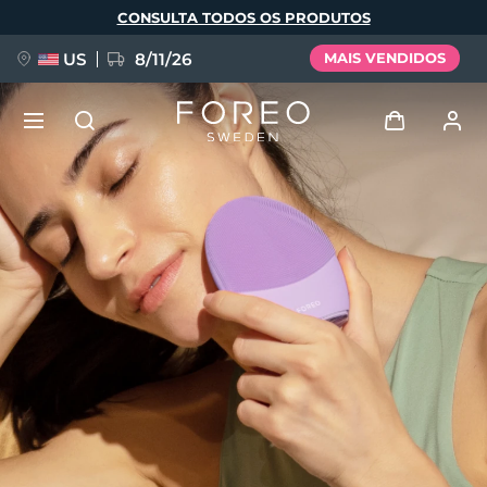
Pular
CONSULTA TODOS OS PRODUTOS
para
o
conteúdo
principal
US
8/11/26
MAIS VENDIDOS
NOVIDADE
Entrar
Idioma
BREAKING NEWS
Perfil de usuário
English
Deutsch
Español
Meus aparelhos
FAQ™ Pure Beauty-Tech Elixir
Français
Italiano
Português
Meus pedidos
Polski
Svenska
Русский
Türkçe
简体中文
繁體中文
Meus endereços
issa™ Teeth Whitening Set
As minhas subscrições