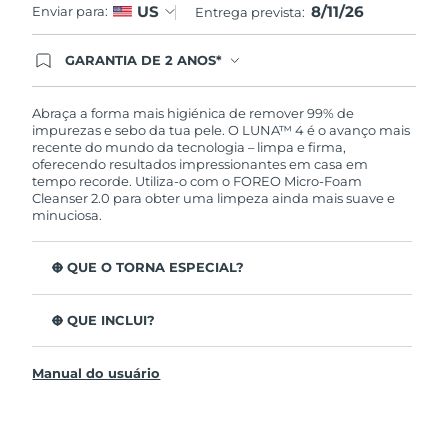
8/11/26
US
Enviar para:
Entrega prevista:
GARANTIA DE 2 ANOS*
Ao efetuar seu pedido hoje, você tem direito a
cobertura completa da Garantia FOREO. Isso
significa que se você tiver qualquer problema até
Abraça a forma mais higiénica de remover 99% de
2 anos após a compra, a FOREO substituirá seu
impurezas e sebo da tua pele. O LUNA™ 4 é o avanço mais
produto gratuitamente.*exceto pelo Luna FOFO
recente do mundo da tecnologia – limpa e firma,
e Luna Play plus cuja garantia é de 90 dias.
oferecendo resultados impressionantes em casa em
tempo recorde. Utiliza-o com o FOREO Micro-Foam
Cleanser 2.0 para obter uma limpeza ainda mais suave e
minuciosa.
O QUE O TORNA ESPECIAL?
96% dos utilizadores indicam uma pele mais saudável.
81% indicam imperfeições reduzidas.
O QUE INCLUI?
Remove impurezas e sebo profundos sem esfarelar a
LUNA™ 4
pele.
Manual do usuário
LUNA™ Micro-Foam Cleanser 2.0
86% dos utilizadores relataram uma pele com
aparência e sensação mais firme e elástica.
Cabo de carregamento USB
Nutre e protege a pele dos danos de radicais livres.
Bolsa de viagem