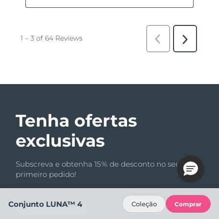
Tenha ofertas
exclusivas
Subscreva e obtenha 15% de desconto no seu
primeiro pedido!
Conjunto LUNA™ 4
Coleção
Comprar
Endereço de e-mail