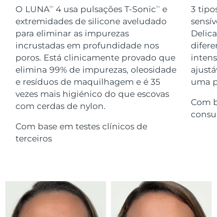
Serum
issa™ Teeth Whitening Gel
O LUNA
4 usa pulsações T-Sonic
e
3 tipo
TM
TM
Advanced pore care essentials
For healthy hair
18% PAP
extremidades de silicone aveludado
sensív
Israel
Entrega prevista
8/14/26
Cosméticos
Homens
para eliminar as impurezas
Delic
Itália
incrustadas em profundidade nos
difere
Entrega prevista
8/10/26
poros. Está clinicamente provado que
inten
Japão
Entrega prevista
8/13/26
elimina 99% de impurezas, oleosidade
ajustá
e resíduos de maquilhagem e é 35
uma pe
Comprar todos
Jersey
Entrega prevista
8/15/26
vezes mais higiénico do que escovas
Com b
com cerdas de nylon.
Cazaquistão
Entrega prevista
8/12/26
consu
FOREO APP
Com base em testes clínicos de
Kuwait
Entrega prevista
8/10/26
terceiros
SOBRE
Letônia
Entrega prevista
8/10/26
Líbano
Entrega prevista
8/11/26
Lituânia
Entrega prevista
8/10/26