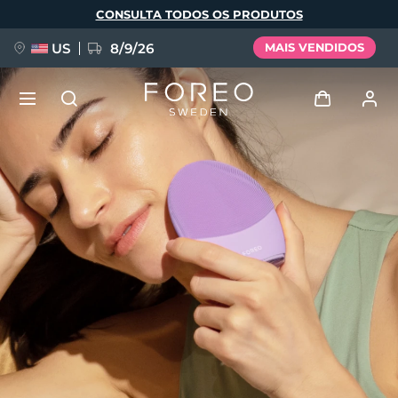
Pular
CONSULTA TODOS OS PRODUTOS
para
o
conteúdo
principal
US
8/9/26
MAIS VENDIDOS
NOVIDADE
Entrar
Idioma
BREAKING NEWS
Perfil de usuário
English
Deutsch
Español
Meus aparelhos
FAQ™ Pure Beauty-Tech Elixir
Français
Italiano
Português
Meus pedidos
Polski
Svenska
Русский
Türkçe
简体中文
繁體中文
Meus endereços
issa™ Teeth Whitening Set
As minhas subscrições