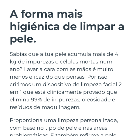
ROTINA DE BELEZA SUECA
Áustria
Entrega prevista
8/8/26
A forma mais
higiénica de limpar a
Barein
Entrega prevista
8/9/26
pele.
Limpeza facial
Lifting facial
Bélgica
Entrega prevista
8/8/26
LUNA™ 4 kit
BEAR™ 2 kit
Bermudas
Entrega prevista
8/14/26
Sabias que a tua pele acumula mais de 4
Anti-aging massage
Microcurrent toning
kg de impurezas e células mortas num
Bósnia e
ano? Lavar a cara com as mãos é muito
Entrega prevista
8/11/26
Hidratação
Cuidado oral
Herzegovina
menos eficaz do que pensas. Por isso
LUNA™ 4 Plus
BEAR™ 2 go
UFO™ 3 kit
issa™ 4
criámos um dispositivo de limpeza facial 2
Massage, LED heating
Microcurrent toning on-the-go
Brunei
Entrega prevista
8/13/26
TRATAMENTO ANTIENVELHECIMENTO
em 1 que está clinicamente provado que
Deep facial hydration
Hybrid silicone sonic toothbrush
FAQ™
elimina 99% de impurezas, oleosidade e
Bulgária
Entrega prevista
8/8/26
resíduos de maquilhagem.
LUNA™ 4 Men
BEAR™ 2 eyes & lips
UFO™ 3 LED
NEW
issa™ 4 plus
Canadá
For men, anti-aging massage
Microcurrent line smoothing device
Entrega prevista
8/12/26
Proporciona uma limpeza personalizada,
Near-infrared and red light therapy
Smart hybrid silicone sonic toothbrush
device
com base no tipo de pele e nas áreas
Chile
Entrega prevista
8/12/26
Antienvelhecimento
Tratamentos LED
problemáticas. E também refirma a pele,