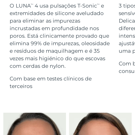
Serum
issa™ Teeth Whitening Gel
O LUNA
4 usa pulsações T-Sonic
e
3 tipo
TM
TM
Advanced pore care essentials
For healthy hair
18% PAP
extremidades de silicone aveludado
sensív
Israel
Entrega prevista
8/12/26
Cosméticos
Homens
para eliminar as impurezas
Delic
Itália
incrustadas em profundidade nos
difere
Entrega prevista
8/8/26
poros. Está clinicamente provado que
inten
Japão
Entrega prevista
8/11/26
elimina 99% de impurezas, oleosidade
ajustá
e resíduos de maquilhagem e é 35
uma pe
Comprar todos
Jersey
Entrega prevista
8/13/26
vezes mais higiénico do que escovas
Com b
com cerdas de nylon.
Cazaquistão
Entrega prevista
8/10/26
consu
FOREO APP
Com base em testes clínicos de
Kuwait
Entrega prevista
8/8/26
terceiros
SOBRE
Letônia
Entrega prevista
8/8/26
Líbano
Entrega prevista
8/9/26
Lituânia
Entrega prevista
8/8/26