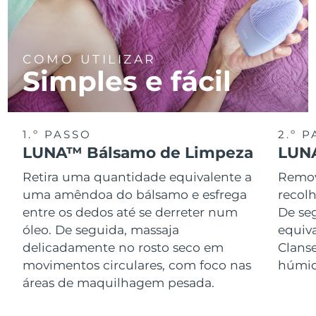
COMO UTILIZAR
Simples e fácil
1.º PASSO
2.º 
LUNA™ Bálsamo de Limpeza
LUNA
Retira uma quantidade equivalente a
Remov
uma amêndoa do bálsamo e esfrega
recol
entre os dedos até se derreter num
De se
óleo. De seguida, massaja
equiv
delicadamente no rosto seco em
Clans
movimentos circulares, com foco nas
húmid
áreas de maquilhagem pesada.