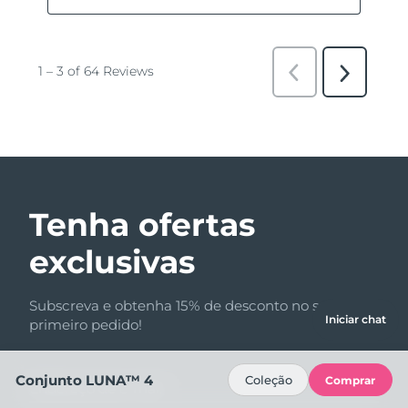
Tenha ofertas
exclusivas
Subscreva e obtenha 15% de desconto no seu
Iniciar chat
primeiro pedido!
Conjunto LUNA™ 4
Coleção
Comprar
Endereço de e-mail