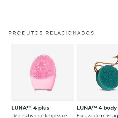
35 vezes mais higiénico do que escovas com cerdas de
Guia de início rápido
nylon.
Manual geral
2 anos de garantia (Espanha, Portugal, Suécia: 3 anos
de garantia)
PRODUTOS RELACIONADOS
LUNA™ 4 plus
LUNA™ 4 body
Dispositivo de limpeza e
Escova de massa