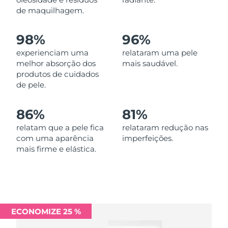
Omã
Entrega prevista
8/11/26
de maquilhagem.
Filipinas
Entrega prevista
8/11/26
98%
96%
experienciam uma
relataram uma pele
Polônia
Entrega prevista
8/9/26
melhor absorção dos
mais saudável.
produtos de cuidados
Portugal
Entrega prevista
8/8/26
de pele.
Porto Rico
Entrega prevista
8/10/26
86%
81%
Catar
relatam que a pele fica
relataram redução nas
Entrega prevista
8/9/26
com uma aparência
imperfeições.
mais firme e elástica.
Reunião
Entrega prevista
8/13/26
Romênia
Entrega prevista
8/8/26
Rússia
Entrega prevista
8/16/26
ECONOMIZE 25 %
Arábia Saudita
Entrega prevista
8/9/26