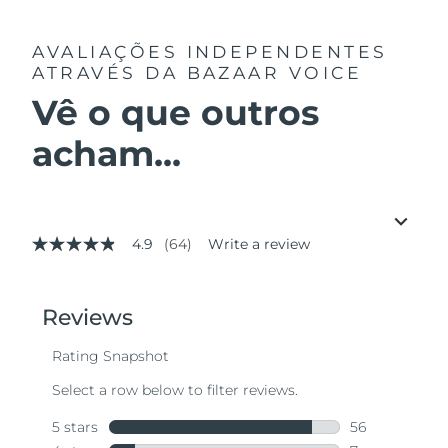
AVALIAÇÕES INDEPENDENTES
ATRAVÉS DA BAZAAR VOICE
Vê o que outros
acham...
4.9
(64)
Write a review
4.9
out
of
5
stars,
average
rating
value.
Read
64
Reviews.
Same
page