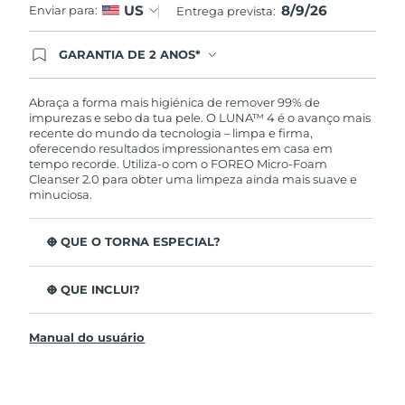
8/9/26
US
Enviar para:
Entrega prevista:
GARANTIA DE 2 ANOS*
Ao efetuar seu pedido hoje, você tem direito a
cobertura completa da Garantia FOREO. Isso
significa que se você tiver qualquer problema até
Abraça a forma mais higiénica de remover 99% de
2 anos após a compra, a FOREO substituirá seu
impurezas e sebo da tua pele. O LUNA™ 4 é o avanço mais
produto gratuitamente.*exceto pelo Luna FOFO
recente do mundo da tecnologia – limpa e firma,
e Luna Play plus cuja garantia é de 90 dias.
oferecendo resultados impressionantes em casa em
tempo recorde. Utiliza-o com o FOREO Micro-Foam
Cleanser 2.0 para obter uma limpeza ainda mais suave e
minuciosa.
O QUE O TORNA ESPECIAL?
96% dos utilizadores indicam uma pele mais saudável.
81% indicam imperfeições reduzidas.
O QUE INCLUI?
Remove impurezas e sebo profundos sem esfarelar a
LUNA™ 4
pele.
Manual do usuário
LUNA™ Micro-Foam Cleanser 2.0
86% dos utilizadores relataram uma pele com
aparência e sensação mais firme e elástica.
Cabo de carregamento USB
Nutre e protege a pele dos danos de radicais livres.
Bolsa de viagem