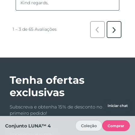
Tenha ofertas
exclusivas
Iniciar chat
Subscreva e obtenha 15% de desconto no seu
primeiro pedido!
Conjunto LUNA™ 4
Coleção
Comprar
Endereço de e-mail