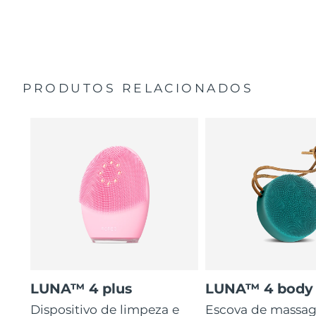
35 vezes mais higiénico do que escovas com cerdas de
Guia de início rápido
nylon.
Manual geral
2 anos de garantia (Espanha, Portugal, Suécia: 3 anos
de garantia)
PRODUTOS RELACIONADOS
LUNA™ 4 plus
LUNA™ 4 body
Dispositivo de limpeza e
Escova de massa