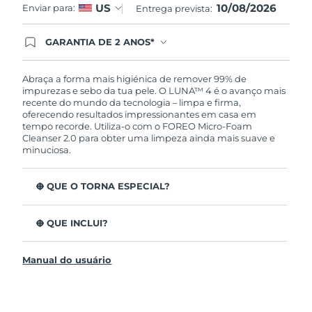
10/08/2026
US
Enviar para:
Entrega prevista:
GARANTIA DE 2 ANOS*
Ao efetuar seu pedido hoje, você tem direito a
cobertura completa da Garantia FOREO. Isso
significa que se você tiver qualquer problema até
Abraça a forma mais higiénica de remover 99% de
2 anos após a compra, a FOREO substituirá seu
impurezas e sebo da tua pele. O LUNA™ 4 é o avanço mais
produto gratuitamente.*exceto pelo Luna FOFO
recente do mundo da tecnologia – limpa e firma,
e Luna Play plus cuja garantia é de 90 dias.
oferecendo resultados impressionantes em casa em
tempo recorde. Utiliza-o com o FOREO Micro-Foam
Cleanser 2.0 para obter uma limpeza ainda mais suave e
minuciosa.
O QUE O TORNA ESPECIAL?
96% dos utilizadores indicam uma pele mais saudável.
81% indicam imperfeições reduzidas.
O QUE INCLUI?
Remove impurezas e sebo profundos sem esfarelar a
LUNA™ 4
pele.
Manual do usuário
LUNA™ Micro-Foam Cleanser 2.0
86% dos utilizadores relataram uma pele com
aparência e sensação mais firme e elástica.
Cabo de carregamento USB
Nutre e protege a pele dos danos de radicais livres.
Bolsa de viagem