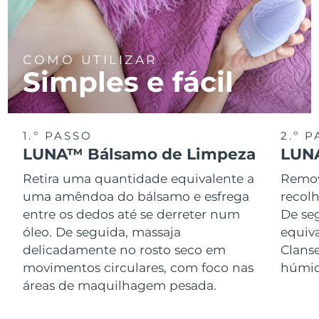
COMO UTILIZAR
Simples e fácil
1.º PASSO
2.º 
LUNA™ Bálsamo de Limpeza
LUNA
Retira uma quantidade equivalente a
Remov
uma amêndoa do bálsamo e esfrega
recol
entre os dedos até se derreter num
De se
óleo. De seguida, massaja
equiv
delicadamente no rosto seco em
Clans
movimentos circulares, com foco nas
húmid
áreas de maquilhagem pesada.