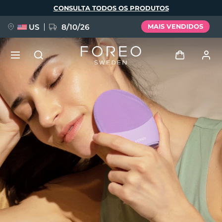
Pular
CONSULTA TODOS OS PRODUTOS
para
o
conteúdo
principal
US
8/10/26
MAIS VENDIDOS
NOVIDADE
Entrar
Idioma
BREAKING NEWS
Perfil de usuário
English
Deutsch
Español
Meus aparelhos
FAQ™ Pure Beauty-Tech Elixir
Français
Italiano
Português
Meus pedidos
Polski
Svenska
Русский
Türkçe
简体中文
繁體中文
Meus endereços
issa™ Teeth Whitening Set
As minhas subscrições