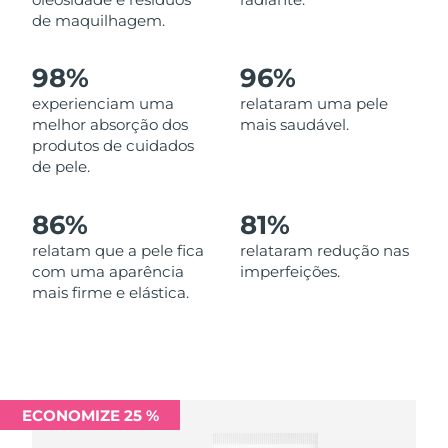
Omã
Entrega prevista
8/12/26
de maquilhagem.
Filipinas
Entrega prevista
8/12/26
98%
96%
experienciam uma
relataram uma pele
Polônia
Entrega prevista
8/10/26
melhor absorção dos
mais saudável.
produtos de cuidados
Portugal
Entrega prevista
8/9/26
de pele.
Porto Rico
Entrega prevista
8/11/26
86%
81%
Catar
relatam que a pele fica
relataram redução nas
Entrega prevista
8/10/26
com uma aparência
imperfeições.
mais firme e elástica.
Reunião
Entrega prevista
8/14/26
Romênia
Entrega prevista
8/9/26
Rússia
Entrega prevista
8/17/26
ECONOMIZE 25 %
Arábia Saudita
Entrega prevista
8/10/26