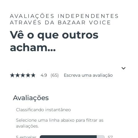
AVALIAÇÕES INDEPENDENTES
ATRAVÉS DA BAZAAR VOICE
Vê o que outros
acham...
4.9
(65)
Escreva uma avaliação
4.9
de
5
estrelas,
valor
médio
de
avaliação.
Read
65
Reviews.
Link
abre