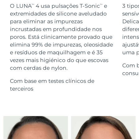
Serum
issa™ Teeth Whitening Gel
O LUNA
4 usa pulsações T-Sonic
e
3 tipo
TM
TM
Advanced pore care essentials
For healthy hair
18% PAP
extremidades de silicone aveludado
sensív
Israel
Entrega prevista
8/13/26
Cosméticos
Homens
para eliminar as impurezas
Delic
Itália
incrustadas em profundidade nos
difere
Entrega prevista
8/9/26
poros. Está clinicamente provado que
inten
Japão
Entrega prevista
8/12/26
elimina 99% de impurezas, oleosidade
ajustá
e resíduos de maquilhagem e é 35
uma pe
Comprar todos
Jersey
Entrega prevista
8/14/26
vezes mais higiénico do que escovas
Com b
com cerdas de nylon.
Cazaquistão
Entrega prevista
8/11/26
consu
FOREO APP
Com base em testes clínicos de
Kuwait
Entrega prevista
8/9/26
terceiros
SOBRE
Letônia
Entrega prevista
8/9/26
Líbano
Entrega prevista
8/10/26
Lituânia
Entrega prevista
8/9/26