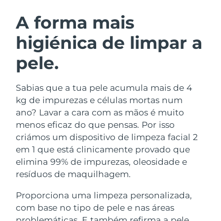
ROTINA DE BELEZA SUECA
Áustria
Entrega prevista
8/9/26
A forma mais
higiénica de limpar a
Barein
Entrega prevista
8/10/26
pele.
Limpeza facial
Lifting facial
Bélgica
Entrega prevista
8/9/26
LUNA™ 4 kit
BEAR™ 2 kit
Bermudas
Entrega prevista
8/15/26
Sabias que a tua pele acumula mais de 4
Anti-aging massage
Microcurrent toning
kg de impurezas e células mortas num
Bósnia e
ano? Lavar a cara com as mãos é muito
Entrega prevista
8/12/26
Hidratação
Cuidado oral
Herzegovina
menos eficaz do que pensas. Por isso
LUNA™ 4 Plus
BEAR™ 2 go
UFO™ 3 kit
issa™ 4
criámos um dispositivo de limpeza facial 2
Massage, LED heating
Microcurrent toning on-the-go
Brunei
Entrega prevista
8/14/26
TRATAMENTO ANTIENVELHECIMENTO
em 1 que está clinicamente provado que
Deep facial hydration
Hybrid silicone sonic toothbrush
FAQ™
elimina 99% de impurezas, oleosidade e
Bulgária
Entrega prevista
8/9/26
resíduos de maquilhagem.
LUNA™ 4 Men
BEAR™ 2 eyes & lips
UFO™ 3 LED
NEW
issa™ 4 plus
Canadá
For men, anti-aging massage
Microcurrent line smoothing device
Entrega prevista
8/13/26
Proporciona uma limpeza personalizada,
Near-infrared and red light therapy
Smart hybrid silicone sonic toothbrush
device
com base no tipo de pele e nas áreas
Chile
Entrega prevista
8/13/26
Antienvelhecimento
Tratamentos LED
problemáticas. E também refirma a pele,