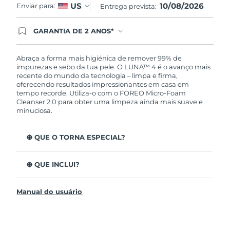
10/08/2026
US
Enviar para:
Entrega prevista:
GARANTIA DE 2 ANOS*
Ao efetuar seu pedido hoje, você tem direito a
cobertura completa da Garantia FOREO. Isso
significa que se você tiver qualquer problema até
Abraça a forma mais higiénica de remover 99% de
2 anos após a compra, a FOREO substituirá seu
impurezas e sebo da tua pele. O LUNA™ 4 é o avanço mais
produto gratuitamente.*exceto pelo Luna FOFO
recente do mundo da tecnologia – limpa e firma,
e Luna Play plus cuja garantia é de 90 dias.
oferecendo resultados impressionantes em casa em
tempo recorde. Utiliza-o com o FOREO Micro-Foam
Cleanser 2.0 para obter uma limpeza ainda mais suave e
minuciosa.
O QUE O TORNA ESPECIAL?
96% dos utilizadores indicam uma pele mais saudável.
81% indicam imperfeições reduzidas.
O QUE INCLUI?
Remove impurezas e sebo profundos sem esfarelar a
LUNA™ 4
pele.
Manual do usuário
LUNA™ Micro-Foam Cleanser 2.0
86% dos utilizadores relataram uma pele com
aparência e sensação mais firme e elástica.
Cabo de carregamento USB
Nutre e protege a pele dos danos de radicais livres.
Bolsa de viagem