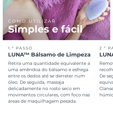
COMO UTILIZAR
Simples e fácil
1.º PASSO
2.º 
LUNA™ Bálsamo de Limpeza
LUNA
Retira uma quantidade equivalente a
Remov
uma amêndoa do bálsamo e esfrega
recol
entre os dedos até se derreter num
De se
óleo. De seguida, massaja
equiv
delicadamente no rosto seco em
Clans
movimentos circulares, com foco nas
húmid
áreas de maquilhagem pesada.