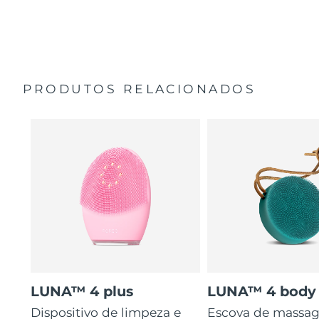
35 vezes mais higiénico do que escovas com cerdas de
Guia de início rápido
nylon.
Manual geral
2 anos de garantia (Espanha, Portugal, Suécia: 3 anos
de garantia)
PRODUTOS RELACIONADOS
LUNA™ 4 plus
LUNA™ 4 body
Dispositivo de limpeza e
Escova de massa