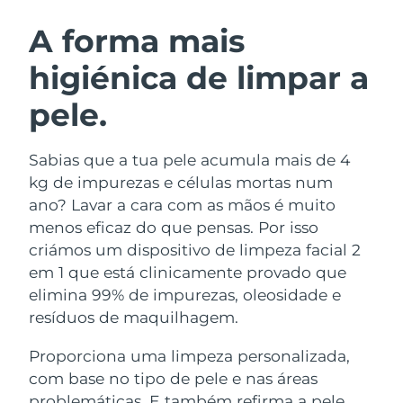
ROTINA DE BELEZA SUECA
Áustria
Entrega prevista
9/8/26
A forma mais
higiénica de limpar a
Barein
Entrega prevista
10/8/26
pele.
Limpeza facial
Lifting facial
Bélgica
Entrega prevista
9/8/26
LUNA™ 4 kit
BEAR™ 2 kit
Bermudas
Entrega prevista
15/8/26
Sabias que a tua pele acumula mais de 4
Anti-aging massage
Microcurrent toning
kg de impurezas e células mortas num
Bósnia e
ano? Lavar a cara com as mãos é muito
Entrega prevista
12/8/26
Hidratação
Cuidado oral
Herzegovina
menos eficaz do que pensas. Por isso
LUNA™ 4 Plus
BEAR™ 2 go
UFO™ 3 kit
issa™ 4
criámos um dispositivo de limpeza facial 2
Massage, LED heating
Microcurrent toning on-the-go
Brunei
Entrega prevista
14/8/26
TRATAMENTO ANTIENVELHECIMENTO
em 1 que está clinicamente provado que
Deep facial hydration
Hybrid silicone sonic toothbrush
FAQ™
elimina 99% de impurezas, oleosidade e
Bulgária
Entrega prevista
9/8/26
resíduos de maquilhagem.
LUNA™ 4 Men
BEAR™ 2 eyes & lips
UFO™ 3 LED
NEW
issa™ 4 plus
Canadá
For men, anti-aging massage
Microcurrent line smoothing device
Entrega prevista
13/8/26
Proporciona uma limpeza personalizada,
Near-infrared and red light therapy
Smart hybrid silicone sonic toothbrush
device
com base no tipo de pele e nas áreas
Chile
Entrega prevista
13/8/26
Antienvelhecimento
Tratamentos LED
problemáticas. E também refirma a pele,