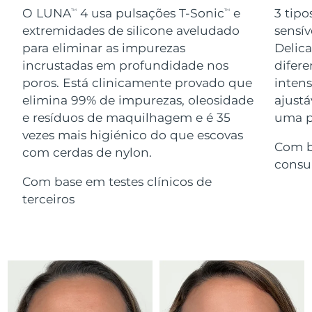
Serum
issa™ Teeth Whitening Gel
O LUNA
4 usa pulsações T-Sonic
e
3 tipo
TM
TM
Advanced pore care essentials
For healthy hair
18% PAP
extremidades de silicone aveludado
sensív
Israel
Entrega prevista
13/8/26
Cosméticos
Homens
para eliminar as impurezas
Delic
Itália
incrustadas em profundidade nos
difere
Entrega prevista
9/8/26
poros. Está clinicamente provado que
inten
Japão
Entrega prevista
12/8/26
elimina 99% de impurezas, oleosidade
ajustá
e resíduos de maquilhagem e é 35
uma pe
Comprar todos
Jersey
Entrega prevista
14/8/26
vezes mais higiénico do que escovas
Com b
com cerdas de nylon.
Cazaquistão
Entrega prevista
11/8/26
consu
FOREO APP
Com base em testes clínicos de
Kuwait
Entrega prevista
9/8/26
terceiros
SOBRE
Letônia
Entrega prevista
9/8/26
Líbano
Entrega prevista
10/8/26
Lituânia
Entrega prevista
9/8/26