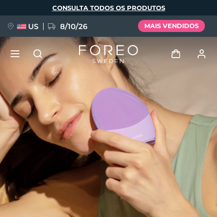
Pular
CONSULTA TODOS OS PRODUTOS
para
o
conteúdo
principal
US
8/10/26
MAIS VENDIDOS
NOVIDADE
Entrar
Idioma
BREAKING NEWS
Perfil de usuário
English
Deutsch
Español
Meus aparelhos
FAQ™ Pure Beauty-Tech Elixir
Français
Italiano
Português
Meus pedidos
Polski
Svenska
Русский
Türkçe
简体中文
繁體中文
Meus endereços
issa™ Teeth Whitening Set
As minhas subscrições