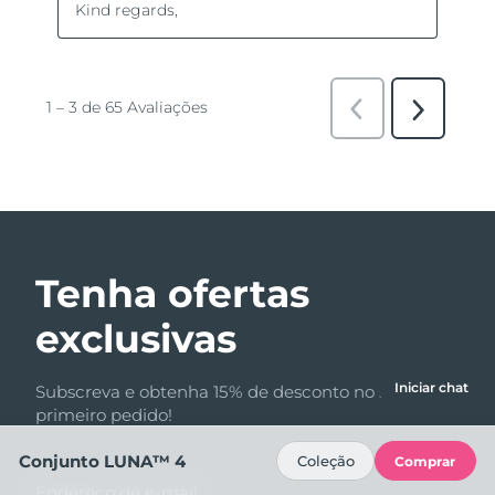
Tenha ofertas
exclusivas
Iniciar chat
Subscreva e obtenha 15% de desconto no seu
primeiro pedido!
Conjunto LUNA™ 4
Coleção
Comprar
Endereço de e-mail