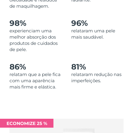
Omã
Entrega prevista
12/8/26
de maquilhagem.
Filipinas
Entrega prevista
12/8/26
98%
96%
experienciam uma
relataram uma pele
Polônia
Entrega prevista
10/8/26
melhor absorção dos
mais saudável.
produtos de cuidados
Portugal
Entrega prevista
9/8/26
de pele.
Porto Rico
Entrega prevista
11/8/26
86%
81%
Catar
relatam que a pele fica
relataram redução nas
Entrega prevista
10/8/26
com uma aparência
imperfeições.
mais firme e elástica.
Reunião
Entrega prevista
14/8/26
Romênia
Entrega prevista
9/8/26
Rússia
Entrega prevista
17/8/26
ECONOMIZE 25 %
Arábia Saudita
Entrega prevista
10/8/26