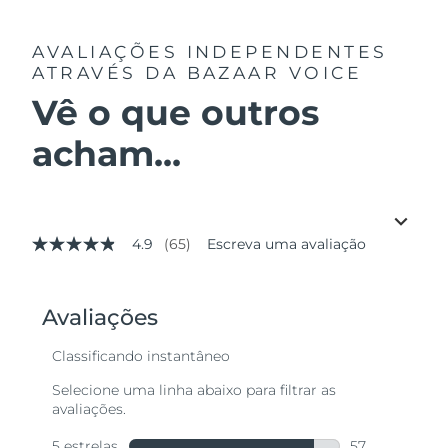
AVALIAÇÕES INDEPENDENTES
ATRAVÉS DA BAZAAR VOICE
Vê o que outros
acham...
4.9
(65)
Escreva uma avaliação
4.9
de
5
estrelas,
valor
médio
de
avaliação.
Read
65
Reviews.
Link
abre