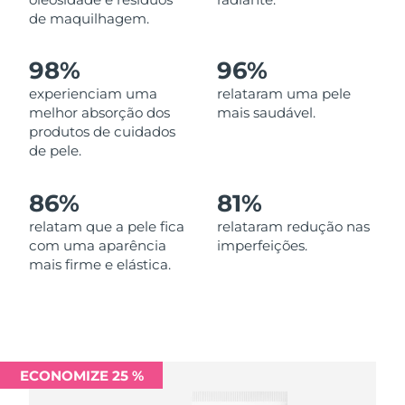
Omã
Entrega prevista
8/11/26
de maquilhagem.
Filipinas
Entrega prevista
8/11/26
98%
96%
experienciam uma
relataram uma pele
Polônia
Entrega prevista
8/9/26
melhor absorção dos
mais saudável.
produtos de cuidados
Portugal
Entrega prevista
8/8/26
de pele.
Porto Rico
Entrega prevista
8/10/26
86%
81%
Catar
relatam que a pele fica
relataram redução nas
Entrega prevista
8/9/26
com uma aparência
imperfeições.
mais firme e elástica.
Reunião
Entrega prevista
8/13/26
Romênia
Entrega prevista
8/8/26
Rússia
Entrega prevista
8/16/26
ECONOMIZE 25 %
Arábia Saudita
Entrega prevista
8/9/26