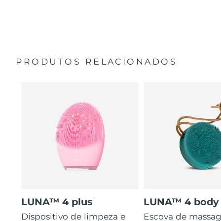
35 vezes mais higiénico do que escovas com cerdas de
Guia de início rápido
nylon.
Manual geral
2 anos de garantia (Espanha, Portugal, Suécia: 3 anos
de garantia)
PRODUTOS RELACIONADOS
LUNA™ 4 plus
LUNA™ 4 body
Dispositivo de limpeza e
Escova de massa