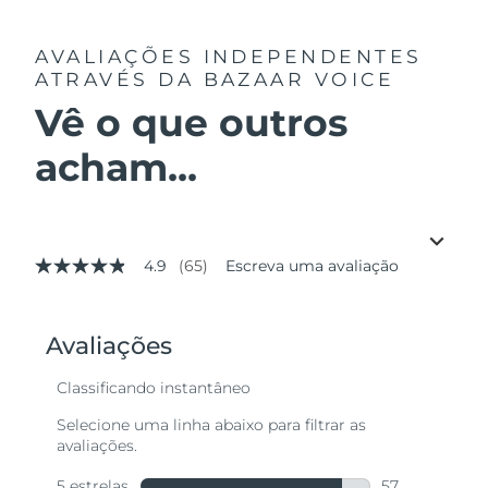
AVALIAÇÕES INDEPENDENTES
ATRAVÉS DA BAZAAR VOICE
Vê o que outros
acham...
4.9
(65)
Escreva uma avaliação
4.9
de
5
estrelas,
valor
médio
de
avaliação.
Read
65
Reviews.
Link
abre