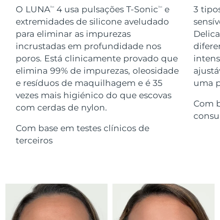
Serum
issa™ Teeth Whitening Gel
O LUNA
4 usa pulsações T-Sonic
e
3 tipo
TM
TM
Advanced pore care essentials
For healthy hair
18% PAP
extremidades de silicone aveludado
sensív
Israel
Entrega prevista
8/12/26
Cosméticos
Homens
para eliminar as impurezas
Delic
Itália
incrustadas em profundidade nos
difere
Entrega prevista
8/8/26
poros. Está clinicamente provado que
inten
Japão
Entrega prevista
8/11/26
elimina 99% de impurezas, oleosidade
ajustá
e resíduos de maquilhagem e é 35
uma pe
Comprar todos
Jersey
Entrega prevista
8/13/26
vezes mais higiénico do que escovas
Com b
com cerdas de nylon.
Cazaquistão
Entrega prevista
8/10/26
consu
FOREO APP
Com base em testes clínicos de
Kuwait
Entrega prevista
8/8/26
terceiros
SOBRE
Letônia
Entrega prevista
8/8/26
Líbano
Entrega prevista
8/9/26
Lituânia
Entrega prevista
8/8/26