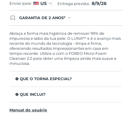
8/9/26
US
Enviar para:
Entrega prevista:
GARANTIA DE 2 ANOS*
Ao efetuar seu pedido hoje, você tem direito a
cobertura completa da Garantia FOREO. Isso
significa que se você tiver qualquer problema até
Abraça a forma mais higiénica de remover 99% de
2 anos após a compra, a FOREO substituirá seu
impurezas e sebo da tua pele. O LUNA™ 4 é o avanço mais
produto gratuitamente.*exceto pelo Luna FOFO
recente do mundo da tecnologia – limpa e firma,
e Luna Play plus cuja garantia é de 90 dias.
oferecendo resultados impressionantes em casa em
tempo recorde. Utiliza-o com o FOREO Micro-Foam
Cleanser 2.0 para obter uma limpeza ainda mais suave e
minuciosa.
O QUE O TORNA ESPECIAL?
96% dos utilizadores indicam uma pele mais saudável.
81% indicam imperfeições reduzidas.
O QUE INCLUI?
Remove impurezas e sebo profundos sem esfarelar a
LUNA™ 4
pele.
Manual do usuário
LUNA™ Micro-Foam Cleanser 2.0
86% dos utilizadores relataram uma pele com
aparência e sensação mais firme e elástica.
Cabo de carregamento USB
Nutre e protege a pele dos danos de radicais livres.
Bolsa de viagem