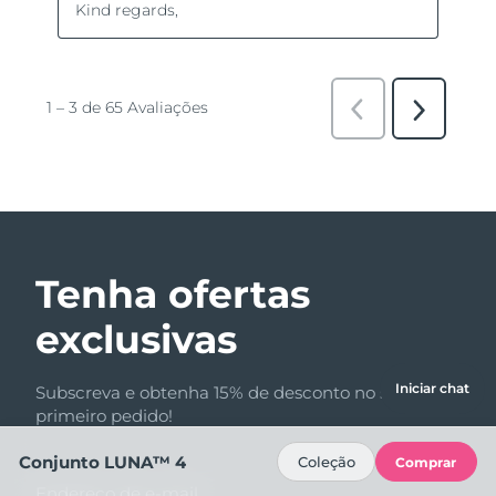
Tenha ofertas
exclusivas
Iniciar chat
Subscreva e obtenha 15% de desconto no seu
primeiro pedido!
Conjunto LUNA™ 4
Coleção
Comprar
Endereço de e-mail