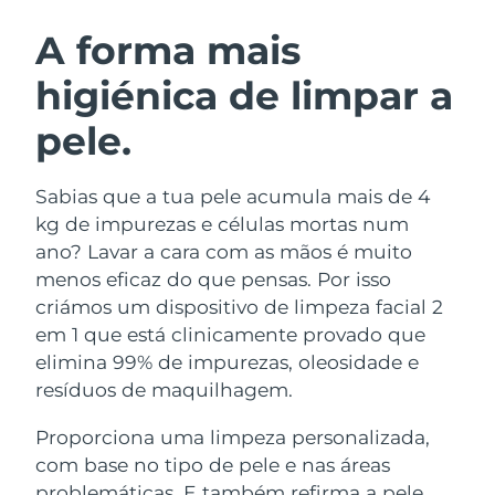
ROTINA DE BELEZA SUECA
Áustria
Entrega prevista
8/8/26
A forma mais
higiénica de limpar a
Barein
Entrega prevista
8/9/26
pele.
Limpeza facial
Lifting facial
Bélgica
Entrega prevista
8/8/26
LUNA™ 4 kit
BEAR™ 2 kit
Bermudas
Entrega prevista
8/14/26
Sabias que a tua pele acumula mais de 4
Anti-aging massage
Microcurrent toning
kg de impurezas e células mortas num
Bósnia e
ano? Lavar a cara com as mãos é muito
Entrega prevista
8/11/26
Hidratação
Cuidado oral
Herzegovina
menos eficaz do que pensas. Por isso
LUNA™ 4 Plus
BEAR™ 2 go
UFO™ 3 kit
issa™ 4
criámos um dispositivo de limpeza facial 2
Massage, LED heating
Microcurrent toning on-the-go
Brunei
Entrega prevista
8/13/26
TRATAMENTO ANTIENVELHECIMENTO
em 1 que está clinicamente provado que
Deep facial hydration
Hybrid silicone sonic toothbrush
FAQ™
elimina 99% de impurezas, oleosidade e
Bulgária
Entrega prevista
8/8/26
resíduos de maquilhagem.
LUNA™ 4 Men
BEAR™ 2 eyes & lips
UFO™ 3 LED
NEW
issa™ 4 plus
Canadá
For men, anti-aging massage
Microcurrent line smoothing device
Entrega prevista
8/12/26
Proporciona uma limpeza personalizada,
Near-infrared and red light therapy
Smart hybrid silicone sonic toothbrush
device
com base no tipo de pele e nas áreas
Chile
Entrega prevista
8/12/26
Antienvelhecimento
Tratamentos LED
problemáticas. E também refirma a pele,