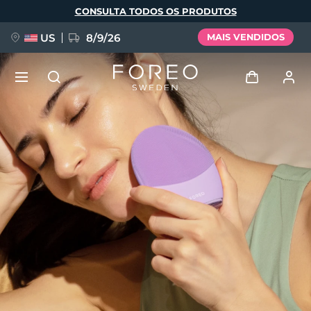
Pular
CONSULTA TODOS OS PRODUTOS
para
o
conteúdo
principal
US
8/9/26
MAIS VENDIDOS
NOVIDADE
Entrar
Idioma
BREAKING NEWS
Perfil de usuário
English
Deutsch
Español
Meus aparelhos
FAQ™ Pure Beauty-Tech Elixir
Français
Italiano
Português
Meus pedidos
Polski
Svenska
Русский
Türkçe
简体中文
繁體中文
Meus endereços
issa™ Teeth Whitening Set
As minhas subscrições