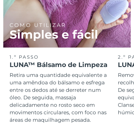
COMO UTILIZAR
Simples e fácil
1.º PASSO
2.º 
LUNA™ Bálsamo de Limpeza
LUNA
Retira uma quantidade equivalente a
Remov
uma amêndoa do bálsamo e esfrega
recol
entre os dedos até se derreter num
De se
óleo. De seguida, massaja
equiv
delicadamente no rosto seco em
Clans
movimentos circulares, com foco nas
húmid
áreas de maquilhagem pesada.