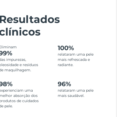
Resultados
clínicos
100%
Eliminam
99%
relataram uma pele
das impurezas,
mais refrescada e
oleosidade e resíduos
radiante.
de maquilhagem.
98%
96%
experienciam uma
relataram uma pele
melhor absorção dos
mais saudável.
produtos de cuidados
de pele.