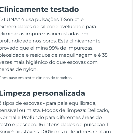
Clinicamente testado
O LUNA
4 usa pulsações T-Sonic
e
TM
TM
extremidades de silicone aveludado para
eliminar as impurezas incrustadas em
profundidade nos poros. Está clinicamente
provado que elimina 99% de impurezas,
oleosidade e resíduos de maquilhagem e é 35
vezes mais higiénico do que escovas com
cerdas de nylon.
Com base em testes clínicos de terceiros
Limpeza personalizada
3 tipos de escovas - para pele equilibrada,
sensível ou mista. Modos de limpeza: Delicado,
Normal e Profundo para diferentes áreas do
rosto e pescoço. 16 intensidades de pulsação T-
Sonic
ajustáveis. 100% dos utilizadores relatam
TM