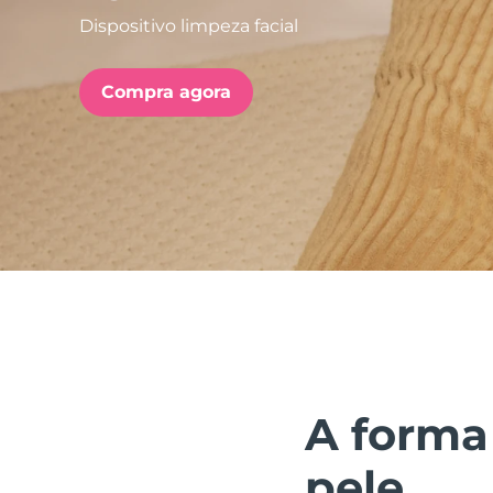
Dispositivo limpeza facial
issa™ Teeth Whitening Set
Compra agora
FAQ™ Dual LED Panel
POPULAR
Ofertas especiais
Bestsellers
A forma
pele.