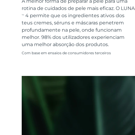
Dispositivos ESPADA™
Dispositivos de olhos
A melhor forma de preparar a pele para uma
LUNA™ Dual-Peptide Scalp
Cuidados de pele KIWI™
rotina de cuidados de pele mais eficaz. O LUNA
All acne treatment devices
All revitalizing eye massagers
Serum
issa™ Teeth Whitening Gel
Advanced pore care essentials
4 permite que os ingredientes ativos dos
TM
For healthy hair
18% PAP
teus cremes, séruns e máscaras penetrem
Cosméticos
Homens
profundamente na pele, onde funcionam
melhor. 98% dos utilizadores experienciam
uma melhor absorção dos produtos.
Com base em ensaios de consumidores terceiros
Comprar todos
FOREO APP
SOBRE