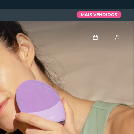
MAIS VENDIDOS
Entrar
Perfil de usuário
Meus aparelhos
Meus pedidos
Meus endereços
As minhas subscrições