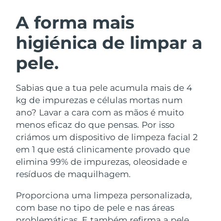
ROTINA DE BELEZA SUECA
Áustria
Entrega prevista
8/11/26
A forma mais
higiénica de limpar a
Barein
Entrega prevista
8/12/26
pele.
Limpeza facial
Lifting facial
Bélgica
Entrega prevista
8/11/26
LUNA™ 4 kit
BEAR™ 2 kit
Bermudas
Entrega prevista
8/17/26
Sabias que a tua pele acumula mais de 4
Anti-aging massage
Microcurrent toning
kg de impurezas e células mortas num
Bósnia e
ano? Lavar a cara com as mãos é muito
Entrega prevista
8/14/26
Hidratação
Cuidado oral
Herzegovina
menos eficaz do que pensas. Por isso
LUNA™ 4 Plus
BEAR™ 2 go
UFO™ 3 kit
issa™ 4
criámos um dispositivo de limpeza facial 2
Massage, LED heating
Microcurrent toning on-the-go
Brunei
Entrega prevista
8/16/26
TRATAMENTO ANTIENVELHECIMENTO
em 1 que está clinicamente provado que
Deep facial hydration
Hybrid silicone sonic toothbrush
FAQ™
elimina 99% de impurezas, oleosidade e
Bulgária
Entrega prevista
8/11/26
resíduos de maquilhagem.
LUNA™ 4 Men
BEAR™ 2 eyes & lips
UFO™ 3 LED
NEW
issa™ 4 plus
Canadá
For men, anti-aging massage
Microcurrent line smoothing device
Entrega prevista
8/15/26
Proporciona uma limpeza personalizada,
Near-infrared and red light therapy
Smart hybrid silicone sonic toothbrush
device
com base no tipo de pele e nas áreas
Chile
Entrega prevista
8/15/26
Antienvelhecimento
Tratamentos LED
problemáticas. E também refirma a pele,