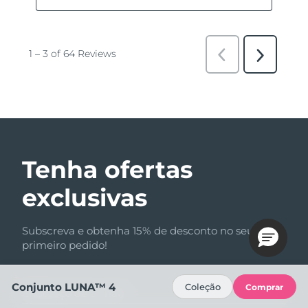
Tenha ofertas
exclusivas
Subscreva e obtenha 15% de desconto no seu
primeiro pedido!
Conjunto LUNA™ 4
Coleção
Comprar
Endereço de e-mail