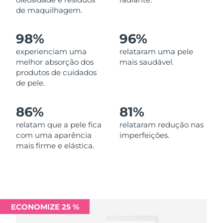
Omã
Entrega prevista
8/14/26
de maquilhagem.
Filipinas
Entrega prevista
8/14/26
98%
96%
experienciam uma
relataram uma pele
Polônia
Entrega prevista
8/12/26
melhor absorção dos
mais saudável.
produtos de cuidados
Portugal
Entrega prevista
8/11/26
de pele.
Porto Rico
Entrega prevista
8/13/26
86%
81%
Catar
relatam que a pele fica
relataram redução nas
Entrega prevista
8/12/26
com uma aparência
imperfeições.
mais firme e elástica.
Reunião
Entrega prevista
8/16/26
Romênia
Entrega prevista
8/11/26
Rússia
Entrega prevista
8/19/26
ECONOMIZE 25 %
Arábia Saudita
Entrega prevista
8/12/26