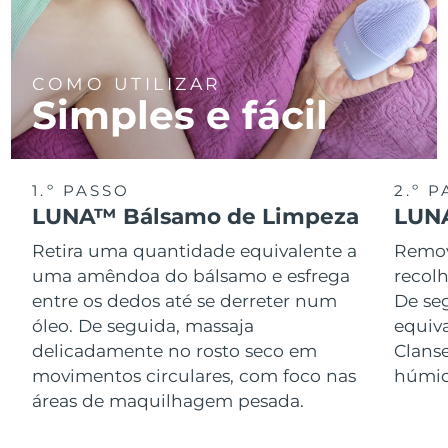
COMO UTILIZAR
Simples e fácil
1.º PASSO
2.º 
LUNA™ Bálsamo de Limpeza
LUNA
Retira uma quantidade equivalente a
Remov
uma amêndoa do bálsamo e esfrega
recol
entre os dedos até se derreter num
De se
óleo. De seguida, massaja
equiv
delicadamente no rosto seco em
Clans
movimentos circulares, com foco nas
húmid
áreas de maquilhagem pesada.