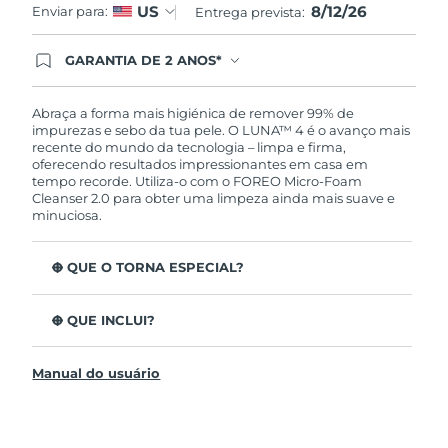
8/12/26
US
Enviar para:
Entrega prevista:
GARANTIA DE 2 ANOS*
Ao efetuar seu pedido hoje, você tem direito a
cobertura completa da Garantia FOREO. Isso
significa que se você tiver qualquer problema até
Abraça a forma mais higiénica de remover 99% de
2 anos após a compra, a FOREO substituirá seu
impurezas e sebo da tua pele. O LUNA™ 4 é o avanço mais
produto gratuitamente.*exceto pelo Luna FOFO
recente do mundo da tecnologia – limpa e firma,
e Luna Play plus cuja garantia é de 90 dias.
oferecendo resultados impressionantes em casa em
tempo recorde. Utiliza-o com o FOREO Micro-Foam
Cleanser 2.0 para obter uma limpeza ainda mais suave e
minuciosa.
O QUE O TORNA ESPECIAL?
96% dos utilizadores indicam uma pele mais saudável.
81% indicam imperfeições reduzidas.
O QUE INCLUI?
Remove impurezas e sebo profundos sem esfarelar a
LUNA™ 4
pele.
Manual do usuário
LUNA™ Micro-Foam Cleanser 2.0
86% dos utilizadores relataram uma pele com
aparência e sensação mais firme e elástica.
Cabo de carregamento USB
Nutre e protege a pele dos danos de radicais livres.
Bolsa de viagem