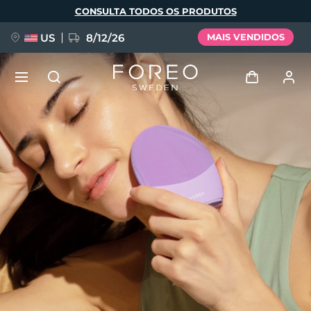
Pular
CONSULTA TODOS OS PRODUTOS
para
o
conteúdo
principal
US
8/12/26
MAIS VENDIDOS
NOVIDADE
Entrar
Idioma
BREAKING NEWS
Perfil de usuário
English
Deutsch
Español
Meus aparelhos
FAQ™ Pure Beauty-Tech Elixir
Français
Italiano
Português
Meus pedidos
Polski
Svenska
Русский
Türkçe
简体中文
繁體中文
Meus endereços
issa™ Teeth Whitening Set
As minhas subscrições