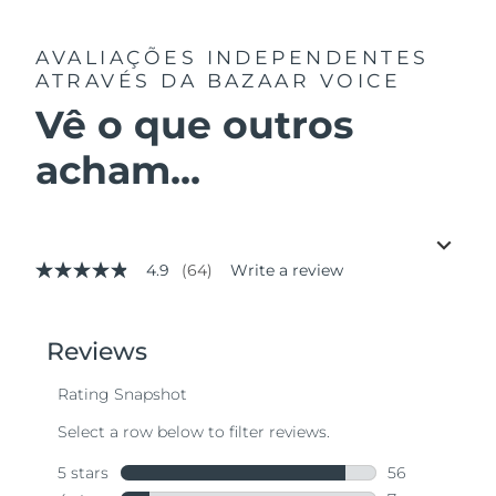
AVALIAÇÕES INDEPENDENTES
ATRAVÉS DA BAZAAR VOICE
Vê o que outros
acham...
4.9
(64)
Write a review
4.9
out
of
5
stars,
average
rating
value.
Read
64
Reviews.
Same
page