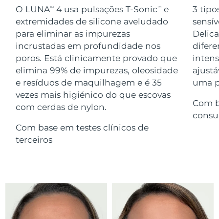
Serum
issa™ Teeth Whitening Gel
O LUNA
4 usa pulsações T-Sonic
e
3 tipo
TM
TM
Advanced pore care essentials
For healthy hair
18% PAP
extremidades de silicone aveludado
sensív
Israel
Entrega prevista
8/15/26
Cosméticos
Homens
para eliminar as impurezas
Delic
Itália
incrustadas em profundidade nos
difere
Entrega prevista
8/11/26
poros. Está clinicamente provado que
inten
Japão
Entrega prevista
8/14/26
elimina 99% de impurezas, oleosidade
ajustá
e resíduos de maquilhagem e é 35
uma pe
Comprar todos
Jersey
Entrega prevista
8/16/26
vezes mais higiénico do que escovas
Com b
com cerdas de nylon.
Cazaquistão
Entrega prevista
8/13/26
consu
FOREO APP
Com base em testes clínicos de
Kuwait
Entrega prevista
8/11/26
terceiros
SOBRE
Letônia
Entrega prevista
8/11/26
Líbano
Entrega prevista
8/12/26
Lituânia
Entrega prevista
8/11/26