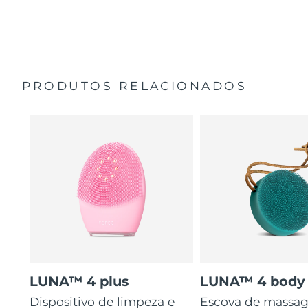
35 vezes mais higiénico do que escovas com cerdas de
Guia de início rápido
nylon.
Manual geral
2 anos de garantia (Espanha, Portugal, Suécia: 3 anos
de garantia)
PRODUTOS RELACIONADOS
LUNA™ 4 plus
LUNA™ 4 body
Dispositivo de limpeza e
Escova de massa