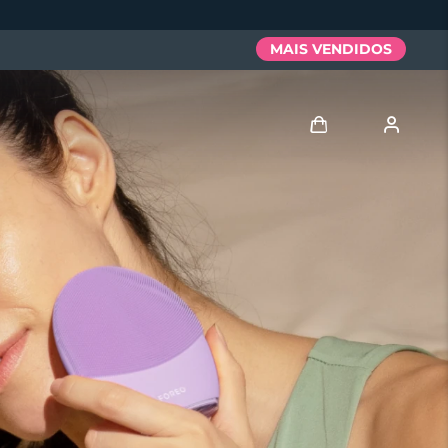
MAIS VENDIDOS
Entrar
Perfil de usuário
Meus aparelhos
Meus pedidos
Meus endereços
As minhas subscrições