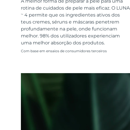
Dispositivos ESPADA™
Dispositivos de olhos
A melhor forma de preparar a pele para uma
LUNA™ Dual-Peptide Scalp
Cuidados de pele KIWI™
rotina de cuidados de pele mais eficaz. O LUNA
All acne treatment devices
All revitalizing eye massagers
Serum
issa™ Teeth Whitening Gel
Advanced pore care essentials
4 permite que os ingredientes ativos dos
TM
For healthy hair
18% PAP
teus cremes, séruns e máscaras penetrem
Cosméticos
Homens
profundamente na pele, onde funcionam
melhor. 98% dos utilizadores experienciam
uma melhor absorção dos produtos.
Com base em ensaios de consumidores terceiros
Comprar todos
FOREO APP
SOBRE