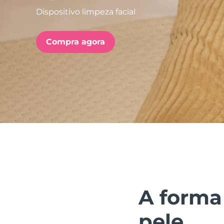
Dispositivo limpeza facial
issa™ Teeth Whitening Set
Compra agora
FAQ™ Dual LED Panel
POPULAR
Ofertas especiais
Bestsellers
A forma
pele.