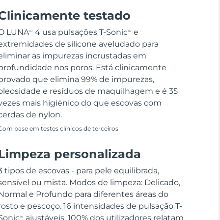
Clinicamente testado
O LUNA
4 usa pulsações T-Sonic
e
TM
TM
extremidades de silicone aveludado para
eliminar as impurezas incrustadas em
profundidade nos poros. Está clinicamente
provado que elimina 99% de impurezas,
oleosidade e resíduos de maquilhagem e é 35
vezes mais higiénico do que escovas com
cerdas de nylon.
Com base em testes clínicos de terceiros
Limpeza personalizada
3 tipos de escovas - para pele equilibrada,
sensível ou mista. Modos de limpeza: Delicado,
Normal e Profundo para diferentes áreas do
rosto e pescoço. 16 intensidades de pulsação T-
Sonic
ajustáveis. 100% dos utilizadores relatam
TM