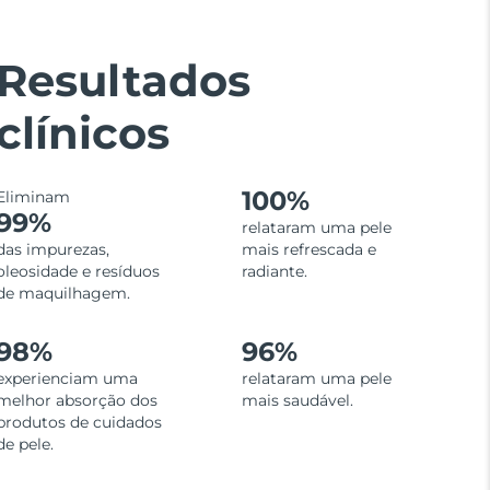
Resultados
clínicos
100%
Eliminam
99%
relataram uma pele
das impurezas,
mais refrescada e
oleosidade e resíduos
radiante.
de maquilhagem.
98%
96%
experienciam uma
relataram uma pele
melhor absorção dos
mais saudável.
produtos de cuidados
de pele.