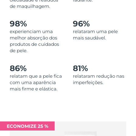
Omã
Entrega prevista
8/11/26
de maquilhagem.
Filipinas
Entrega prevista
8/11/26
98%
96%
experienciam uma
relataram uma pele
Polônia
Entrega prevista
8/9/26
melhor absorção dos
mais saudável.
produtos de cuidados
Portugal
Entrega prevista
8/8/26
de pele.
Porto Rico
Entrega prevista
8/10/26
86%
81%
Catar
relatam que a pele fica
relataram redução nas
Entrega prevista
8/9/26
com uma aparência
imperfeições.
mais firme e elástica.
Reunião
Entrega prevista
8/13/26
Romênia
Entrega prevista
8/8/26
Rússia
Entrega prevista
8/16/26
ECONOMIZE 25 %
Arábia Saudita
Entrega prevista
8/9/26