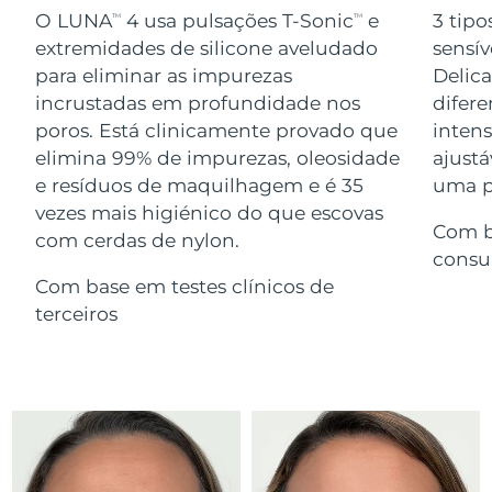
Serum
issa™ Teeth Whitening Gel
O LUNA
4 usa pulsações T-Sonic
e
3 tipo
TM
TM
Advanced pore care essentials
For healthy hair
18% PAP
extremidades de silicone aveludado
sensív
Israel
Entrega prevista
8/12/26
Cosméticos
Homens
para eliminar as impurezas
Delic
Itália
incrustadas em profundidade nos
difere
Entrega prevista
8/8/26
poros. Está clinicamente provado que
inten
Japão
Entrega prevista
8/11/26
elimina 99% de impurezas, oleosidade
ajustá
e resíduos de maquilhagem e é 35
uma pe
Comprar todos
Jersey
Entrega prevista
8/13/26
vezes mais higiénico do que escovas
Com b
com cerdas de nylon.
Cazaquistão
Entrega prevista
8/10/26
consu
FOREO APP
Com base em testes clínicos de
Kuwait
Entrega prevista
8/8/26
terceiros
SOBRE
Letônia
Entrega prevista
8/8/26
Líbano
Entrega prevista
8/9/26
Lituânia
Entrega prevista
8/8/26