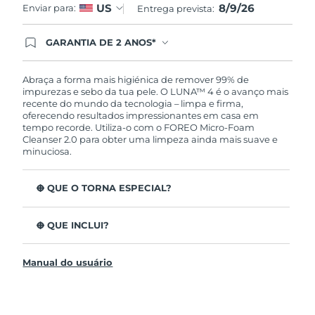
8/9/26
US
Enviar para:
Entrega prevista:
GARANTIA DE 2 ANOS*
Ao efetuar seu pedido hoje, você tem direito a
cobertura completa da Garantia FOREO. Isso
significa que se você tiver qualquer problema até
Abraça a forma mais higiénica de remover 99% de
2 anos após a compra, a FOREO substituirá seu
impurezas e sebo da tua pele. O LUNA™ 4 é o avanço mais
produto gratuitamente.*exceto pelo Luna FOFO
recente do mundo da tecnologia – limpa e firma,
e Luna Play plus cuja garantia é de 90 dias.
oferecendo resultados impressionantes em casa em
tempo recorde. Utiliza-o com o FOREO Micro-Foam
Cleanser 2.0 para obter uma limpeza ainda mais suave e
minuciosa.
O QUE O TORNA ESPECIAL?
96% dos utilizadores indicam uma pele mais saudável.
81% indicam imperfeições reduzidas.
O QUE INCLUI?
Remove impurezas e sebo profundos sem esfarelar a
LUNA™ 4
pele.
Manual do usuário
LUNA™ Micro-Foam Cleanser 2.0
86% dos utilizadores relataram uma pele com
aparência e sensação mais firme e elástica.
Cabo de carregamento USB
Nutre e protege a pele dos danos de radicais livres.
Bolsa de viagem