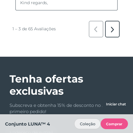
Tenha ofertas
exclusivas
Iniciar chat
Subscreva e obtenha 15% de desconto no seu
primeiro pedido!
Conjunto LUNA™ 4
Coleção
Comprar
Endereço de e-mail