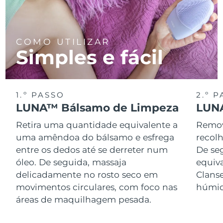
COMO UTILIZAR
Simples e fácil
1.º PASSO
2.º 
LUNA™ Bálsamo de Limpeza
LUNA
Retira uma quantidade equivalente a
Remov
uma amêndoa do bálsamo e esfrega
recol
entre os dedos até se derreter num
De se
óleo. De seguida, massaja
equiv
delicadamente no rosto seco em
Clans
movimentos circulares, com foco nas
húmid
áreas de maquilhagem pesada.