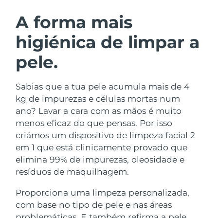
ROTINA DE BELEZA SUECA
Áustria
Entrega prevista
8/8/26
A forma mais
higiénica de limpar a
Barein
Entrega prevista
8/9/26
pele.
Limpeza facial
Lifting facial
Bélgica
Entrega prevista
8/8/26
LUNA™ 4 kit
BEAR™ 2 kit
Bermudas
Entrega prevista
8/14/26
Sabias que a tua pele acumula mais de 4
Anti-aging massage
Microcurrent toning
kg de impurezas e células mortas num
Bósnia e
ano? Lavar a cara com as mãos é muito
Entrega prevista
8/11/26
Hidratação
Cuidado oral
Herzegovina
menos eficaz do que pensas. Por isso
LUNA™ 4 Plus
BEAR™ 2 go
UFO™ 3 kit
issa™ 4
criámos um dispositivo de limpeza facial 2
Massage, LED heating
Microcurrent toning on-the-go
Brunei
Entrega prevista
8/13/26
TRATAMENTO ANTIENVELHECIMENTO
em 1 que está clinicamente provado que
Deep facial hydration
Hybrid silicone sonic toothbrush
FAQ™
elimina 99% de impurezas, oleosidade e
Bulgária
Entrega prevista
8/8/26
resíduos de maquilhagem.
LUNA™ 4 Men
BEAR™ 2 eyes & lips
UFO™ 3 LED
NEW
issa™ 4 plus
Canadá
For men, anti-aging massage
Microcurrent line smoothing device
Entrega prevista
8/12/26
Proporciona uma limpeza personalizada,
Near-infrared and red light therapy
Smart hybrid silicone sonic toothbrush
device
com base no tipo de pele e nas áreas
Chile
Entrega prevista
8/12/26
Antienvelhecimento
Tratamentos LED
problemáticas. E também refirma a pele,