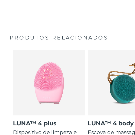
35 vezes mais higiénico do que escovas com cerdas de
Guia de início rápido
nylon.
Manual geral
2 anos de garantia (Espanha, Portugal, Suécia: 3 anos
de garantia)
PRODUTOS RELACIONADOS
LUNA™ 4 plus
LUNA™ 4 body
Dispositivo de limpeza e
Escova de massa