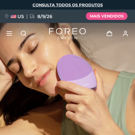
Pular
CONSULTA TODOS OS PRODUTOS
para
o
conteúdo
principal
US
8/9/26
MAIS VENDIDOS
NOVIDADE
Entrar
Idioma
BREAKING NEWS
Perfil de usuário
English
Deutsch
Español
Meus aparelhos
FAQ™ Pure Beauty-Tech Elixir
Français
Italiano
Português
Meus pedidos
Polski
Svenska
Русский
Türkçe
简体中文
繁體中文
Meus endereços
issa™ Teeth Whitening Set
As minhas subscrições