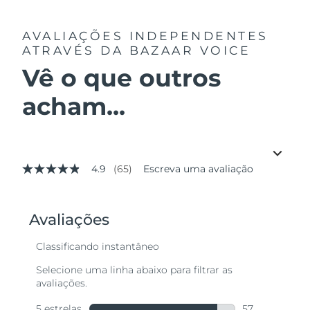
AVALIAÇÕES INDEPENDENTES
ATRAVÉS DA BAZAAR VOICE
Vê o que outros
acham...
4.9
(65)
Escreva uma avaliação
4.9
de
5
estrelas,
valor
médio
de
avaliação.
Read
65
Reviews.
Link
abre