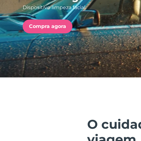
Dispositivo limpeza facial
issa™ Teeth Whitening Set
Compra agora
FAQ™ Dual LED Panel
POPULAR
Ofertas especiais
Bestsellers
O cuida
viagem