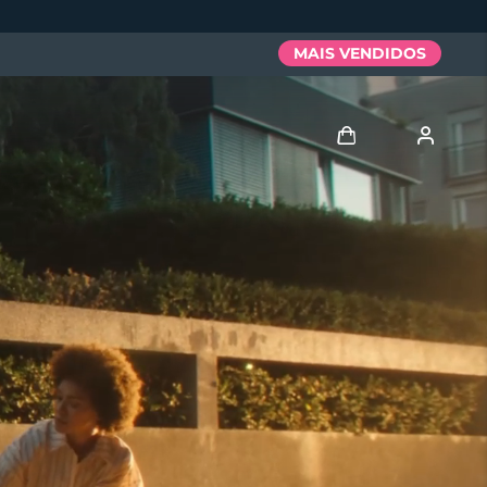
MAIS VENDIDOS
Entrar
Perfil de usuário
Meus aparelhos
Meus pedidos
Meus endereços
As minhas subscrições