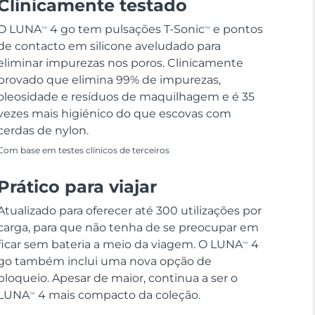
Clinicamente testado
O LUNA
4 go tem pulsações T-Sonic
e pontos
TM
TM
de contacto em silicone aveludado para
eliminar impurezas nos poros. Clinicamente
provado que elimina 99% de impurezas,
oleosidade e resíduos de maquilhagem e é 35
vezes mais higiénico do que escovas com
cerdas de nylon.
Com base em testes clínicos de terceiros
Prático para viajar
Atualizado para oferecer até 300 utilizações por
carga, para que não tenha de se preocupar em
ficar sem bateria a meio da viagem. O LUNA
4
TM
go também inclui uma nova opção de
bloqueio. Apesar de maior, continua a ser o
LUNA
4 mais compacto da coleção.
TM