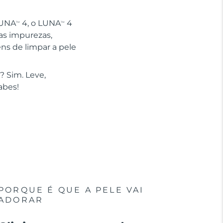
LUNA
4, o LUNA
4
TM
TM
as impurezas,
ns de limpar a pele
? Sim. Leve,
abes!
PORQUE É QUE A PELE VAI
ADORAR