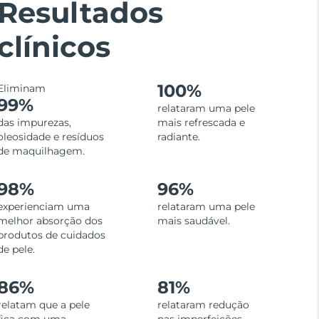
Resultados
clínicos
100%
Eliminam
99%
relataram uma pele
das impurezas,
mais refrescada e
oleosidade e resíduos
radiante.
de maquilhagem.
98%
96%
experienciam uma
relataram uma pele
melhor absorção dos
mais saudável.
produtos de cuidados
de pele.
86%
81%
relatam que a pele
relataram redução