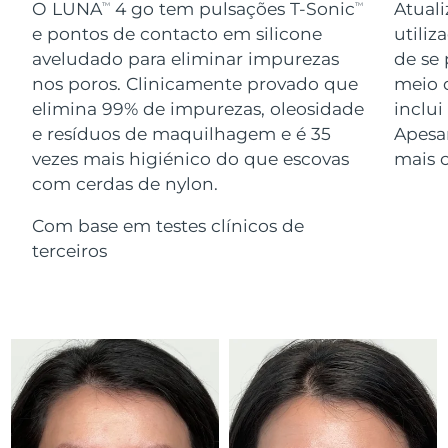
Serum
O LUNA
4 go tem pulsações T-Sonic
Atuali
TM
TM
issa™ Teeth Whitening Gel
Advanced pore care essentials
For healthy hair
e pontos de contacto em silicone
utiliz
18% PAP
Israel
Entrega prevista
8/13/26
Cosméticos
Homens
aveludado para eliminar impurezas
de se 
nos poros. Clinicamente provado que
meio 
Itália
Entrega prevista
8/9/26
elimina 99% de impurezas, oleosidade
inclu
e resíduos de maquilhagem e é 35
Apesa
Japão
Entrega prevista
8/12/26
vezes mais higiénico do que escovas
mais 
Comprar todos
com cerdas de nylon.
Jersey
Entrega prevista
8/14/26
Com base em testes clínicos de
Cazaquistão
Entrega prevista
8/11/26
terceiros
FOREO APP
Kuwait
Entrega prevista
8/9/26
SOBRE
Letônia
Entrega prevista
8/9/26
Líbano
Entrega prevista
8/10/26
Lituânia
Entrega prevista
8/9/26