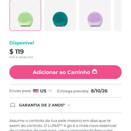
a
Tailândia
Entrega prevista
8/13/26
Review.
Link
abre
Turquia
Entrega prevista
8/10/26
na
mesma
página.
Emirados Árabes
Entrega prevista
8/10/26
Unidos
Disponível
$ 119
Reino Unido
Entrega prevista
8/9/26
IVA e taxas incl.
Estados Unidos
Entrega prevista
8/10/26
Adicionar ao Carrinho
Uzbequistão
Entrega prevista
8/14/26
8/10/26
US
Enviar para:
Entrega prevista:
Vietnã
Entrega prevista
8/15/26
GARANTIA DE 2 ANOS*
Ao efetuar seu pedido hoje, você tem direito a
cobertura completa da Garantia FOREO. Isso
significa que se você tiver qualquer problema até
Assume o controlo da tua pele mesmo em dias que te
2 anos após a compra, a FOREO substituirá seu
saem do controlo. O LUNA™ 4 go é o mais novo essencial
produto gratuitamente.*exceto pelo Luna FOFO
de cuidados de pele para uma luminosidade fresca em