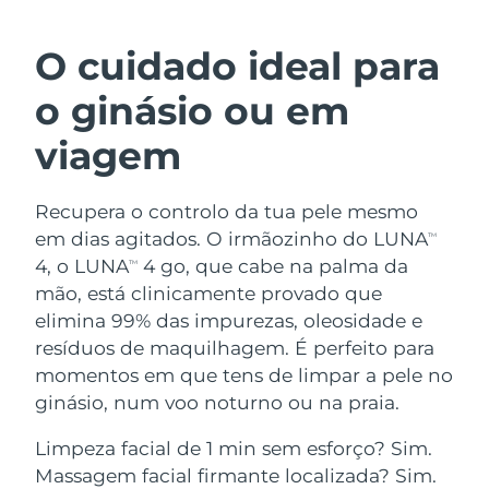
ROTINA DE BELEZA SUECA
Áustria
Entrega prevista
8/9/26
O cuidado ideal para
Barein
Entrega prevista
8/10/26
o ginásio ou em
Limpeza facial
Lifting facial
Bélgica
Entrega prevista
8/9/26
viagem
LUNA™ 4 kit
BEAR™ 2 kit
Bermudas
Entrega prevista
8/15/26
Anti-aging massage
Microcurrent toning
Recupera o controlo da tua pele mesmo
em dias agitados. O irmãozinho do LUNA
Bósnia e
TM
Entrega prevista
8/12/26
Hidratação
Cuidado oral
Herzegovina
4, o LUNA
4 go, que cabe na palma da
TM
LUNA™ 4 Plus
BEAR™ 2 go
mão, está clinicamente provado que
UFO™ 3 kit
issa™ 4
Massage, LED heating
Microcurrent toning on-the-go
Brunei
Entrega prevista
8/14/26
elimina 99% das impurezas, oleosidade e
TRATAMENTO ANTIENVELHECIMENTO
Deep facial hydration
Hybrid silicone sonic toothbrush
resíduos de maquilhagem. É perfeito para
FAQ™
Bulgária
Entrega prevista
8/9/26
momentos em que tens de limpar a pele no
LUNA™ 4 Men
BEAR™ 2 eyes & lips
UFO™ 3 LED
NEW
ginásio, num voo noturno ou na praia.
issa™ 4 plus
Canadá
For men, anti-aging massage
Microcurrent line smoothing device
Entrega prevista
8/13/26
Near-infrared and red light therapy
Smart hybrid silicone sonic toothbrush
Limpeza facial de 1 min sem esforço? Sim.
device
Chile
Entrega prevista
8/13/26
Massagem facial firmante localizada? Sim.
Antienvelhecimento
Tratamentos LED