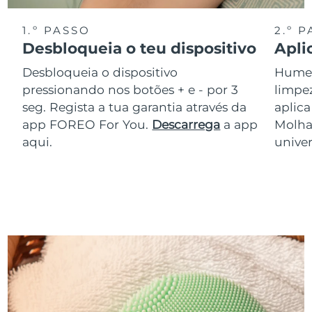
1.º PASSO
2.º 
Desbloqueia o teu dispositivo
Apli
Desbloqueia o dispositivo
Humede
pressionando nos botões + e - por 3
limpez
seg. Regista a tua garantia através da
aplic
app FOREO For You.
Descarrega
a app
Molha
aqui.
univer