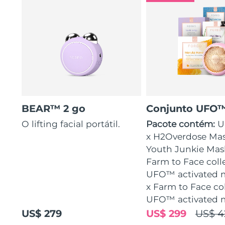
BEAR™ 2 go
Conjunto UFO™
O lifting facial portátil.
Pacote contém:
U
x H2Overdose Mas
Youth Junkie Mask
Farm to Face coll
UFO™ activated m
x Farm to Face co
UFO™ activated 
US$ 279
US$ 299
US$ 4