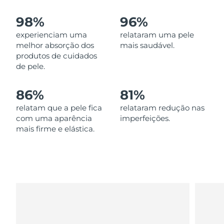
Omã
Entrega prevista
8/12/26
98%
96%
Filipinas
Entrega prevista
8/12/26
experienciam uma
relataram uma pele
melhor absorção dos
mais saudável.
Polônia
Entrega prevista
8/10/26
produtos de cuidados
de pele.
Portugal
Entrega prevista
8/9/26
86%
81%
Porto Rico
Entrega prevista
8/11/26
relatam que a pele fica
relataram redução nas
com uma aparência
imperfeições.
Catar
Entrega prevista
8/10/26
mais firme e elástica.
Reunião
Entrega prevista
8/14/26
Romênia
Entrega prevista
8/9/26
Rússia
Entrega prevista
8/17/26
Arábia Saudita
Entrega prevista
8/10/26