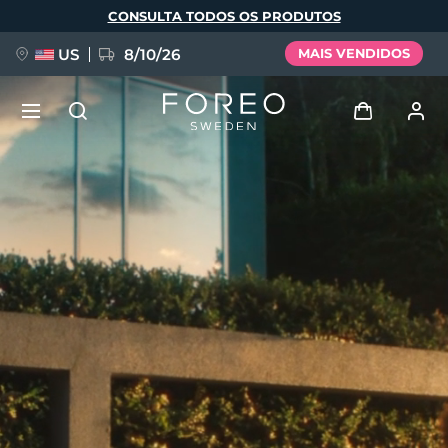
Pular
CONSULTA TODOS OS PRODUTOS
para
o
conteúdo
principal
US
8/10/26
MAIS VENDIDOS
NOVIDADE
Entrar
Idioma
BREAKING NEWS
Perfil de usuário
English
Deutsch
Español
Meus aparelhos
FAQ™ Pure Beauty-Tech Elixir
Français
Italiano
Português
Meus pedidos
Polski
Svenska
Русский
Türkçe
简体中文
繁體中文
Meus endereços
issa™ Teeth Whitening Set
As minhas subscrições