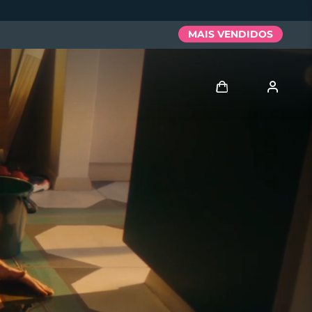
MAIS VENDIDOS
Entrar
Perfil de usuário
Meus aparelhos
Meus pedidos
Meus endereços
As minhas subscrições