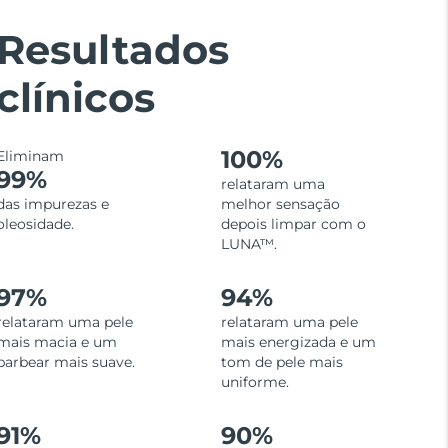
Resultados
clínicos
100%
Eliminam
99%
relataram uma
das impurezas e
melhor sensação
oleosidade.
depois limpar com o
LUNA™.
97%
94%
relataram uma pele
relataram uma pele
mais macia e um
mais energizada e um
barbear mais suave.
tom de pele mais
uniforme.
91%
90%