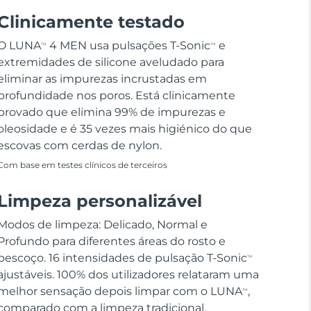
Clinicamente testado
O LUNA
4 MEN usa pulsações T-Sonic
e
TM
TM
extremidades de silicone aveludado para
eliminar as impurezas incrustadas em
profundidade nos poros. Está clinicamente
provado que elimina 99% de impurezas e
oleosidade e é 35 vezes mais higiénico do que
escovas com cerdas de nylon.
Com base em testes clínicos de terceiros
Limpeza personalizável
Modos de limpeza: Delicado, Normal e
Profundo para diferentes áreas do rosto e
pescoço. 16 intensidades de pulsação T-Sonic
TM
ajustáveis. 100% dos utilizadores relataram uma
melhor sensação depois limpar com o LUNA
,
TM
comparado com a limpeza tradicional.