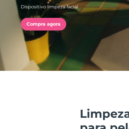
Dispositivo limpeza facial
issa™ Teeth Whitening Set
Compra agora
FAQ™ Dual LED Panel
POPULAR
Ofertas especiais
Bestsellers
Limpeza 
para pe