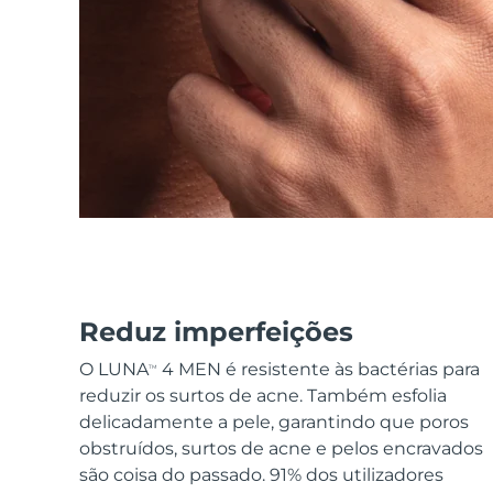
Dispositivos ESPADA™
Dispositivos de olhos
LUNA™ Dual-Peptide Scalp
Cuidados de pele KIWI™
All acne treatment devices
All revitalizing eye massagers
Serum
issa™ Teeth Whitening Gel
Advanced pore care essentials
For healthy hair
18% PAP
Cosméticos
Homens
Comprar todos
Reduz imperfeições
FOREO APP
O LUNA
4 MEN é resistente às bactérias para
TM
SOBRE
reduzir os surtos de acne. Também esfolia
delicadamente a pele, garantindo que poros
obstruídos, surtos de acne e pelos encravados
são coisa do passado. 91% dos utilizadores