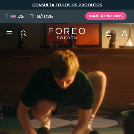
Pular
CONSULTA TODOS OS PRODUTOS
para
o
conteúdo
principal
US
8/11/26
MAIS VENDIDOS
NOVIDADE
Entrar
Idioma
BREAKING NEWS
Perfil de usuário
English
Deutsch
Español
Meus aparelhos
FAQ™ Pure Beauty-Tech Elixir
Français
Italiano
Português
Meus pedidos
Polski
Svenska
Русский
Türkçe
简体中文
繁體中文
Meus endereços
issa™ Teeth Whitening Set
As minhas subscrições