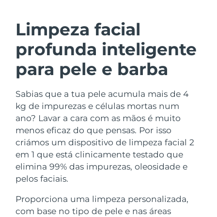
ROTINA DE BELEZA SUECA
Áustria
Entrega prevista
09/08/2026
Limpeza facial
Barein
Entrega prevista
10/08/2026
profunda inteligente
Limpeza facial
Lifting facial
Bélgica
Entrega prevista
09/08/2026
para pele e barba
LUNA™ 4 kit
BEAR™ 2 kit
Bermudas
Entrega prevista
15/08/2026
Anti-aging massage
Microcurrent toning
Sabias que a tua pele acumula mais de 4
kg de impurezas e células mortas num
Bósnia e
Entrega prevista
12/08/2026
Hidratação
Cuidado oral
Herzegovina
ano? Lavar a cara com as mãos é muito
LUNA™ 4 Plus
BEAR™ 2 go
menos eficaz do que pensas. Por isso
UFO™ 3 kit
issa™ 4
Massage, LED heating
Microcurrent toning on-the-go
Brunei
Entrega prevista
14/08/2026
criámos um dispositivo de limpeza facial 2
TRATAMENTO ANTIENVELHECIMENTO
Deep facial hydration
Hybrid silicone sonic toothbrush
em 1 que está clinicamente testado que
FAQ™
Bulgária
Entrega prevista
09/08/2026
elimina 99% das impurezas, oleosidade e
LUNA™ 4 Men
BEAR™ 2 eyes & lips
UFO™ 3 LED
NEW
pelos faciais.
issa™ 4 plus
Canadá
For men, anti-aging massage
Microcurrent line smoothing device
Entrega prevista
13/08/2026
Near-infrared and red light therapy
Smart hybrid silicone sonic toothbrush
Proporciona uma limpeza personalizada,
device
Chile
Entrega prevista
13/08/2026
com base no tipo de pele e nas áreas
Antienvelhecimento
Tratamentos LED