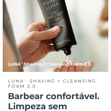
LUNA
Shaving + Cleansing Foam 2.0
TM
LUNA
SHAVING + CLEANSING
TM
FOAM 2.0
Barbear confortável.
Limpeza sem