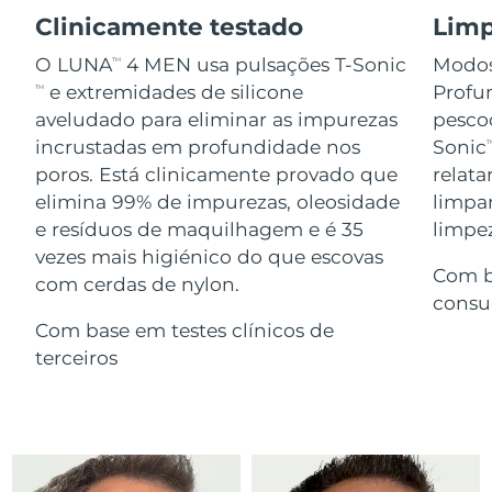
Serum
issa™ Teeth Whitening Gel
Clinicamente testado
Limp
Advanced pore care essentials
For healthy hair
18% PAP
Israel
Entrega prevista
8/14/26
Cosméticos
Homens
O LUNA
4 MEN usa pulsações T-Sonic
Modos
TM
e extremidades de silicone
Profun
TM
Itália
Entrega prevista
8/10/26
aveludado para eliminar as impurezas
pescoç
incrustadas em profundidade nos
Sonic
T
Japão
Entrega prevista
8/13/26
poros. Está clinicamente provado que
relat
Comprar todos
elimina 99% de impurezas, oleosidade
limpa
Jersey
Entrega prevista
8/15/26
e resíduos de maquilhagem e é 35
limpez
Cazaquistão
vezes mais higiénico do que escovas
Entrega prevista
8/12/26
Com b
FOREO APP
com cerdas de nylon.
consu
Kuwait
Entrega prevista
8/10/26
SOBRE
Com base em testes clínicos de
terceiros
Letônia
Entrega prevista
8/10/26
Líbano
Entrega prevista
8/11/26
Lituânia
Entrega prevista
8/10/26