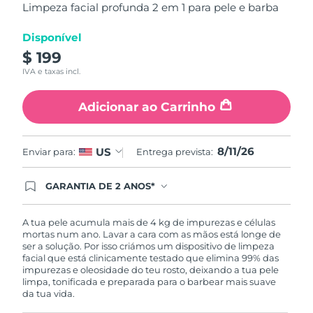
estrelas,
Limpeza facial profunda 2 em 1 para pele e barba
Tailândia
Entrega prevista
8/14/26
valor
médio
de
Disponível
Turquia
Entrega prevista
8/11/26
avaliação.
$ 199
Read
12
Emirados Árabes
IVA e taxas incl.
Reviews.
Entrega prevista
8/11/26
Unidos
Link
abre
Adicionar ao Carrinho
na
Reino Unido
Entrega prevista
8/10/26
mesma
página.
8/11/26
US
Enviar para:
Entrega prevista:
Estados Unidos
Entrega prevista
8/11/26
Uzbequistão
GARANTIA DE 2 ANOS*
Entrega prevista
8/15/26
Ao efetuar seu pedido hoje, você tem direito a
cobertura completa da Garantia FOREO. Isso
Vietnã
Entrega prevista
8/16/26
significa que se você tiver qualquer problema até
A tua pele acumula mais de 4 kg de impurezas e células
2 anos após a compra, a FOREO substituirá seu
mortas num ano. Lavar a cara com as mãos está longe de
produto gratuitamente.*exceto pelo Luna FOFO
ser a solução. Por isso criámos um dispositivo de limpeza
e Luna Play plus cuja garantia é de 90 dias.
facial que está clinicamente testado que elimina 99% das
impurezas e oleosidade do teu rosto, deixando a tua pele
limpa, tonificada e preparada para o barbear mais suave
da tua vida.