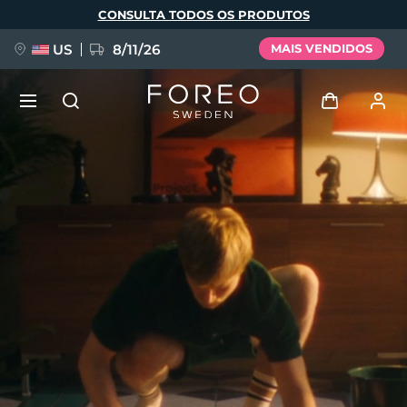
Pular
CONSULTA TODOS OS PRODUTOS
para
o
conteúdo
principal
US
8/11/26
MAIS VENDIDOS
NOVIDADE
Entrar
Idioma
BREAKING NEWS
Perfil de usuário
English
Deutsch
Español
Meus aparelhos
FAQ™ Pure Beauty-Tech Elixir
Français
Italiano
Português
Meus pedidos
Polski
Svenska
Русский
Türkçe
简体中文
繁體中文
Meus endereços
issa™ Teeth Whitening Set
As minhas subscrições