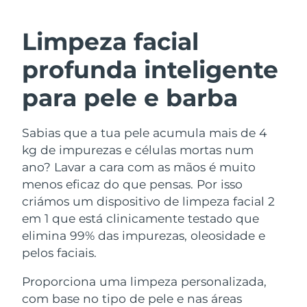
ROTINA DE BELEZA SUECA
Áustria
Entrega prevista
8/10/26
Limpeza facial
Barein
Entrega prevista
8/11/26
profunda inteligente
Limpeza facial
Lifting facial
Bélgica
Entrega prevista
8/10/26
para pele e barba
LUNA™ 4 kit
BEAR™ 2 kit
Bermudas
Entrega prevista
8/16/26
Anti-aging massage
Microcurrent toning
Sabias que a tua pele acumula mais de 4
kg de impurezas e células mortas num
Bósnia e
Entrega prevista
8/13/26
Hidratação
Cuidado oral
Herzegovina
ano? Lavar a cara com as mãos é muito
LUNA™ 4 Plus
BEAR™ 2 go
menos eficaz do que pensas. Por isso
UFO™ 3 kit
issa™ 4
Massage, LED heating
Microcurrent toning on-the-go
Brunei
Entrega prevista
8/15/26
criámos um dispositivo de limpeza facial 2
TRATAMENTO ANTIENVELHECIMENTO
Deep facial hydration
Hybrid silicone sonic toothbrush
em 1 que está clinicamente testado que
FAQ™
Bulgária
Entrega prevista
8/10/26
elimina 99% das impurezas, oleosidade e
LUNA™ 4 Men
BEAR™ 2 eyes & lips
UFO™ 3 LED
NEW
pelos faciais.
issa™ 4 plus
Canadá
For men, anti-aging massage
Microcurrent line smoothing device
Entrega prevista
8/14/26
Near-infrared and red light therapy
Smart hybrid silicone sonic toothbrush
Proporciona uma limpeza personalizada,
device
Chile
Entrega prevista
8/14/26
com base no tipo de pele e nas áreas
Antienvelhecimento
Tratamentos LED