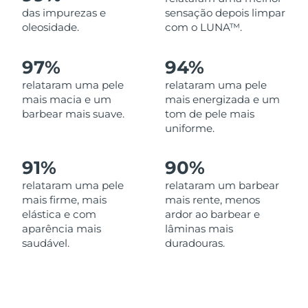
Omã
Entrega prevista
8/13/26
das impurezas e
sensação depois limpar
oleosidade.
com o LUNA™.
Filipinas
Entrega prevista
8/13/26
97%
94%
Polônia
Entrega prevista
8/11/26
relataram uma pele
relataram uma pele
mais macia e um
mais energizada e um
Portugal
Entrega prevista
8/10/26
barbear mais suave.
tom de pele mais
uniforme.
Porto Rico
Entrega prevista
8/12/26
91%
90%
Catar
Entrega prevista
8/11/26
relataram uma pele
relataram um barbear
mais firme, mais
mais rente, menos
Reunião
Entrega prevista
8/15/26
elástica e com
ardor ao barbear e
aparência mais
lâminas mais
Romênia
Entrega prevista
8/10/26
saudável.
duradouras.
Rússia
Entrega prevista
8/18/26
Arábia Saudita
Entrega prevista
8/11/26