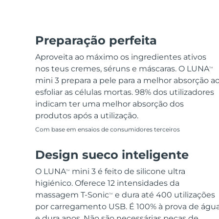
Preparação perfeita
Aproveita ao máximo os ingredientes ativos
nos teus cremes, séruns e máscaras. O LUNA
TM
mini 3 prepara a pele para a melhor absorção a
esfoliar as células mortas. 98% dos utilizadores
indicam ter uma melhor absorção dos
produtos após a utilização.
Com base em ensaios de consumidores terceiros
Design sueco inteligente
O LUNA
mini 3 é feito de silicone ultra
TM
higiénico. Oferece 12 intensidades da
massagem T-Sonic
e dura até 400 utilizações
TM
por carregamento USB. É 100% à prova de águ
e dura anos. Não são necessárias peças de