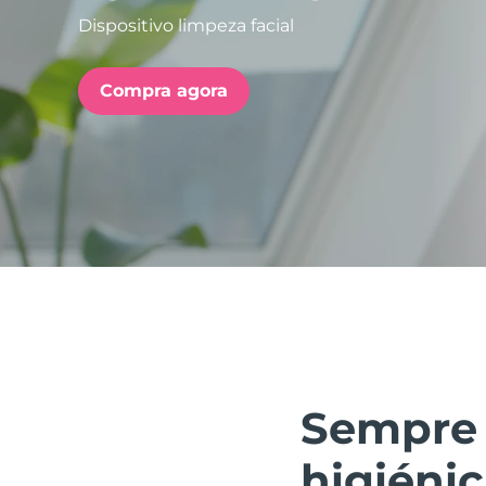
Dispositivo limpeza facial
issa™ Teeth Whitening Set
Compra agora
FAQ™ Dual LED Panel
POPULAR
Ofertas especiais
Bestsellers
Sempre 
higiéni