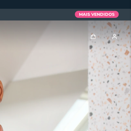
MAIS VENDIDOS
Entrar
Perfil de usuário
Meus aparelhos
Meus pedidos
Meus endereços
As minhas subscrições