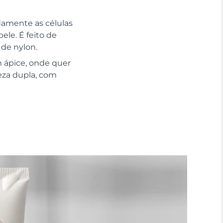
adamente as células
le. É feito de
 de nylon.
 ápice, onde quer
eza dupla, com