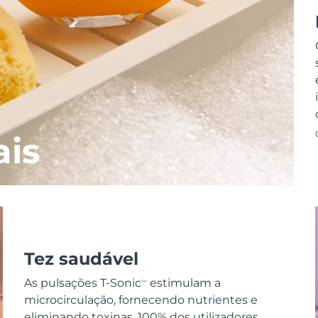
ais
Tez saudável
As pulsações T-Sonic
estimulam a
TM
microcirculação, fornecendo nutrientes e
eliminando toxinas. 100% dos utilizadores