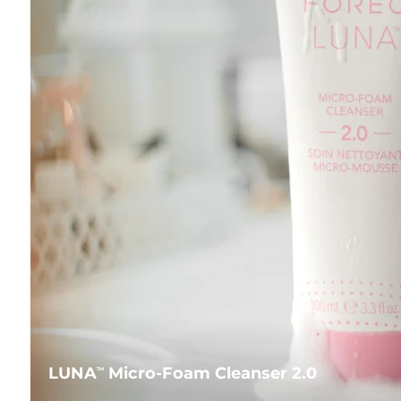
LUNA
Micro-Foam Cleanser 2.0
TM