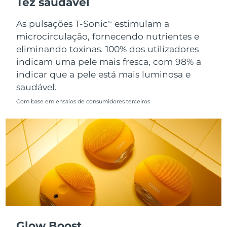
Tez saudável
Singapura
Entrega prevista
8/11/26
As pulsações T-Sonic
estimulam a
TM
microcirculação, fornecendo nutrientes e
Eslováquia
Entrega prevista
8/9/26
eliminando toxinas. 100% dos utilizadores
indicam uma pele mais fresca, com 98% a
Eslovênia
Entrega prevista
8/9/26
indicar que a pele está mais luminosa e
saudável.
África do Sul
Entrega prevista
8/17/26
Com base em ensaios de consumidores terceiros
Coreia do Sul
Entrega prevista
8/11/26
Espanha
Entrega prevista
8/9/26
Suécia
Entrega prevista
8/9/26
Suíça
Entrega prevista
8/9/26
Taiwan
Entrega prevista
8/14/26
Glow Boost