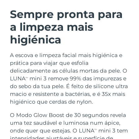
ROTINA DE BELEZA SUECA
Áustria
Entrega prevista
8/9/26
Sempre pronta para
a limpeza mais
Barein
Entrega prevista
8/10/26
higiénica
Limpeza facial
Lifting facial
Bélgica
Entrega prevista
8/9/26
LUNA™ 4 kit
BEAR™ 2 kit
Bermudas
Entrega prevista
8/15/26
A escova e limpeza facial mais higiénica e
Anti-aging massage
Microcurrent toning
prática para viajar que esfolia
Bósnia e
delicadamente as células mortas da pele. O
Entrega prevista
8/12/26
Hidratação
Cuidado oral
Herzegovina
LUNA
mini 3 remove 99% das impurezas e
LUNA™ 4 Plus
BEAR™ 2 go
TM
UFO™ 3 kit
issa™ 4
do sebo da tua pele. É feito de silicone ultra
Massage, LED heating
Microcurrent toning on-the-go
Brunei
Entrega prevista
8/14/26
TRATAMENTO ANTIENVELHECIMENTO
macio e resistente a bactérias, e é 35x mais
Deep facial hydration
Hybrid silicone sonic toothbrush
FAQ™
higiénico que cerdas de nylon.
Bulgária
Entrega prevista
8/9/26
LUNA™ 4 Men
BEAR™ 2 eyes & lips
UFO™ 3 LED
NEW
O Modo Glow Boost de 30 segundos revela
issa™ 4 plus
Canadá
For men, anti-aging massage
Microcurrent line smoothing device
Entrega prevista
8/13/26
uma tez saudável e luminosa num ápice,
Near-infrared and red light therapy
Smart hybrid silicone sonic toothbrush
device
onde quer que estejas. O LUNA
mini 3 tem
TM
Chile
Entrega prevista
8/13/26
Antienvelhecimento
Tratamentos LED
intensidades ajustáveis e superfície de