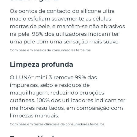
Omã
Entrega prevista
8/12/26
Os pontos de contacto do silicone ultra
macio esfoliam suavemente as células
Filipinas
Entrega prevista
8/12/26
mortas da pele, e mantêm-se não abrasivos
Polônia
na pele. 98% dos utilizadores indicam ter
Entrega prevista
8/10/26
uma pele com uma sensação mais suave.
Portugal
Entrega prevista
8/9/26
Com base em ensaios de consumidores terceiros
Porto Rico
Entrega prevista
8/11/26
Limpeza profunda
Catar
Entrega prevista
8/10/26
O LUNA
mini 3 remove 99% das
TM
impurezas, sebo e resíduos de
Reunião
Entrega prevista
8/14/26
maquilhagem, reduzindo erupções
cutâneas. 100% dos utilizadores indicam ter
Romênia
Entrega prevista
8/9/26
melhores resultados, em comparação com
limpezas manuais.
Rússia
Entrega prevista
8/17/26
Com base em testes clínicos e de consumidores terceiros
Arábia Saudita
Entrega prevista
8/10/26