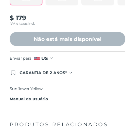
$ 179
IVA e taxas incl.
Não está mais disponível
US
Enviar para:
GARANTIA DE 2 ANOS*
Ao efetuar seu pedido hoje, você tem direito a
cobertura completa da Garantia FOREO. Isso
significa que se você tiver qualquer problema até
Sunflower Yellow
2 anos após a compra, a FOREO substituirá seu
produto gratuitamente.*exceto pelo Luna FOFO
Manual do usuário
e Luna Play plus cuja garantia é de 90 dias.
PRODUTOS RELACIONADOS