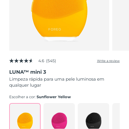
4.6
(545)
Write a review
4.6
out
LUNA™ mini 3
of
5
Limpeza rápida para uma pele luminosa em
stars,
qualquer lugar
average
rating
value.
Escolher a cor:
Sunflower Yellow
Read
545
Reviews.
Same
page
link.