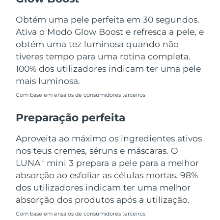
Tailândia
Entrega prevista
8/13/26
Obtém uma pele perfeita em 30 segundos.
Turquia
Entrega prevista
8/10/26
Ativa o Modo Glow Boost e refresca a pele, e
obtém uma tez luminosa quando não
Emirados Árabes
tiveres tempo para uma rotina completa.
Entrega prevista
8/10/26
Unidos
100% dos utilizadores indicam ter uma pele
mais luminosa.
Reino Unido
Entrega prevista
8/9/26
Com base em ensaios de consumidores terceiros
Estados Unidos
Entrega prevista
8/10/26
Preparação perfeita
Uzbequistão
Entrega prevista
8/14/26
Aproveita ao máximo os ingredientes ativos
nos teus cremes, séruns e máscaras. O
Vietnã
Entrega prevista
8/15/26
LUNA
mini 3 prepara a pele para a melhor
TM
absorção ao esfoliar as células mortas. 98%
dos utilizadores indicam ter uma melhor
absorção dos produtos após a utilização.
Com base em ensaios de consumidores terceiros