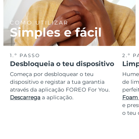
COMO UTILIZAR
Simples e fácil
1.º PASSO
2.º 
Desbloqueia o teu dispositivo
Limp
Começa por desbloquear o teu
Humede
dispositivo e registar a tua garantia
de lim
através da aplicação FOREO For You.
perfe
Descarrega
a aplicação.
Foam 
e pres
o teu 