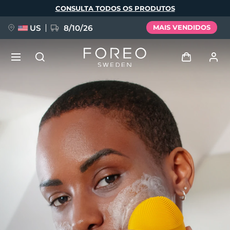
Pular
CONSULTA TODOS OS PRODUTOS
para
o
conteúdo
principal
US
8/10/26
MAIS VENDIDOS
NOVIDADE
Entrar
Idioma
BREAKING NEWS
Perfil de usuário
English
Deutsch
Español
Meus aparelhos
FAQ™ Pure Beauty-Tech Elixir
Français
Italiano
Português
Meus pedidos
Polski
Svenska
Русский
Türkçe
简体中文
繁體中文
Meus endereços
issa™ Teeth Whitening Set
As minhas subscrições