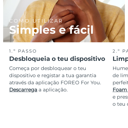
COMO UTILIZAR
Simples e fácil
1.º PASSO
2.º 
Desbloqueia o teu dispositivo
Limp
Começa por desbloquear o teu
Humede
dispositivo e registar a tua garantia
de lim
através da aplicação FOREO For You.
perfe
Descarrega
a aplicação.
Foam 
e pres
o teu 