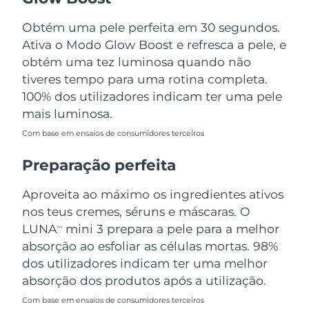
Tailândia
Entrega prevista
8/14/26
Obtém uma pele perfeita em 30 segundos.
Turquia
Entrega prevista
8/11/26
Ativa o Modo Glow Boost e refresca a pele, e
obtém uma tez luminosa quando não
Emirados Árabes
tiveres tempo para uma rotina completa.
Entrega prevista
8/11/26
Unidos
100% dos utilizadores indicam ter uma pele
mais luminosa.
Reino Unido
Entrega prevista
8/10/26
Com base em ensaios de consumidores terceiros
Estados Unidos
Entrega prevista
8/11/26
Preparação perfeita
Uzbequistão
Entrega prevista
8/15/26
Aproveita ao máximo os ingredientes ativos
nos teus cremes, séruns e máscaras. O
Vietnã
Entrega prevista
8/16/26
LUNA
mini 3 prepara a pele para a melhor
TM
absorção ao esfoliar as células mortas. 98%
dos utilizadores indicam ter uma melhor
absorção dos produtos após a utilização.
Com base em ensaios de consumidores terceiros