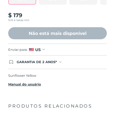
$ 179
IVA e taxas incl.
Não está mais disponível
US
Enviar para:
GARANTIA DE 2 ANOS*
Ao efetuar seu pedido hoje, você tem direito a
cobertura completa da Garantia FOREO. Isso
significa que se você tiver qualquer problema até
Sunflower Yellow
2 anos após a compra, a FOREO substituirá seu
produto gratuitamente.*exceto pelo Luna FOFO
Manual do usuário
e Luna Play plus cuja garantia é de 90 dias.
PRODUTOS RELACIONADOS