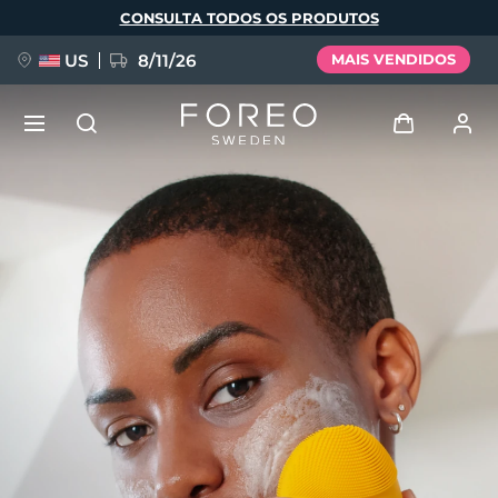
Pular
CONSULTA TODOS OS PRODUTOS
para
o
conteúdo
principal
US
8/11/26
MAIS VENDIDOS
NOVIDADE
Entrar
Idioma
BREAKING NEWS
Perfil de usuário
English
Deutsch
Español
Meus aparelhos
FAQ™ Pure Beauty-Tech Elixir
Français
Italiano
Português
Meus pedidos
Polski
Svenska
Русский
Türkçe
简体中文
繁體中文
Meus endereços
issa™ Teeth Whitening Set
As minhas subscrições