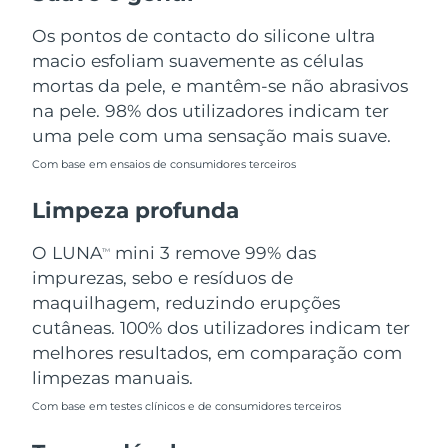
Omã
Entrega prevista
8/13/26
Os pontos de contacto do silicone ultra
macio esfoliam suavemente as células
Filipinas
Entrega prevista
8/13/26
mortas da pele, e mantêm-se não abrasivos
Polônia
na pele. 98% dos utilizadores indicam ter
Entrega prevista
8/11/26
uma pele com uma sensação mais suave.
Portugal
Entrega prevista
8/10/26
Com base em ensaios de consumidores terceiros
Porto Rico
Entrega prevista
8/12/26
Limpeza profunda
Catar
Entrega prevista
8/11/26
O LUNA
mini 3 remove 99% das
TM
impurezas, sebo e resíduos de
Reunião
Entrega prevista
8/15/26
maquilhagem, reduzindo erupções
cutâneas. 100% dos utilizadores indicam ter
Romênia
Entrega prevista
8/10/26
melhores resultados, em comparação com
limpezas manuais.
Rússia
Entrega prevista
8/18/26
Com base em testes clínicos e de consumidores terceiros
Arábia Saudita
Entrega prevista
8/11/26