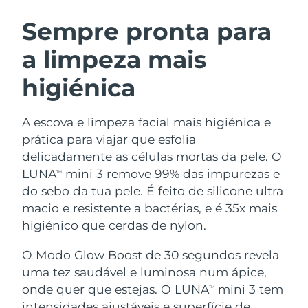
ROTINA DE BELEZA SUECA
Áustria
Entrega prevista
8/10/26
Sempre pronta para
a limpeza mais
Barein
Entrega prevista
8/11/26
higiénica
Limpeza facial
Lifting facial
Bélgica
Entrega prevista
8/10/26
LUNA™ 4 kit
BEAR™ 2 kit
Bermudas
Entrega prevista
8/16/26
A escova e limpeza facial mais higiénica e
Anti-aging massage
Microcurrent toning
prática para viajar que esfolia
Bósnia e
delicadamente as células mortas da pele. O
Entrega prevista
8/13/26
Hidratação
Cuidado oral
Herzegovina
LUNA
mini 3 remove 99% das impurezas e
LUNA™ 4 Plus
BEAR™ 2 go
TM
UFO™ 3 kit
issa™ 4
do sebo da tua pele. É feito de silicone ultra
Massage, LED heating
Microcurrent toning on-the-go
Brunei
Entrega prevista
8/15/26
TRATAMENTO ANTIENVELHECIMENTO
macio e resistente a bactérias, e é 35x mais
Deep facial hydration
Hybrid silicone sonic toothbrush
FAQ™
higiénico que cerdas de nylon.
Bulgária
Entrega prevista
8/10/26
LUNA™ 4 Men
BEAR™ 2 eyes & lips
UFO™ 3 LED
NEW
O Modo Glow Boost de 30 segundos revela
issa™ 4 plus
Canadá
For men, anti-aging massage
Microcurrent line smoothing device
Entrega prevista
8/14/26
uma tez saudável e luminosa num ápice,
Near-infrared and red light therapy
Smart hybrid silicone sonic toothbrush
device
onde quer que estejas. O LUNA
mini 3 tem
TM
Chile
Entrega prevista
8/14/26
Antienvelhecimento
Tratamentos LED
intensidades ajustáveis e superfície de