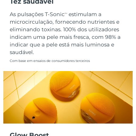
Tez saudável
Singapura
Entrega prevista
8/12/26
As pulsações T-Sonic
estimulam a
TM
microcirculação, fornecendo nutrientes e
Eslováquia
Entrega prevista
8/10/26
eliminando toxinas. 100% dos utilizadores
indicam uma pele mais fresca, com 98% a
Eslovênia
Entrega prevista
8/10/26
indicar que a pele está mais luminosa e
saudável.
África do Sul
Entrega prevista
8/18/26
Com base em ensaios de consumidores terceiros
Coreia do Sul
Entrega prevista
8/12/26
Espanha
Entrega prevista
8/10/26
Suécia
Entrega prevista
8/10/26
Suíça
Entrega prevista
8/10/26
Taiwan
Entrega prevista
8/15/26
Glow Boost