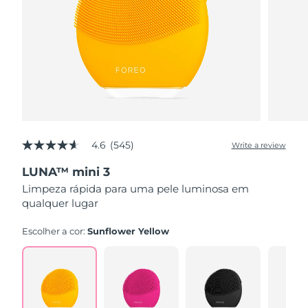
4.6
(545)
Write a review
4.6
out
LUNA™ mini 3
of
5
Limpeza rápida para uma pele luminosa em
stars,
qualquer lugar
average
rating
value.
Escolher a cor:
Sunflower Yellow
Read
545
Reviews.
Same
page
link.