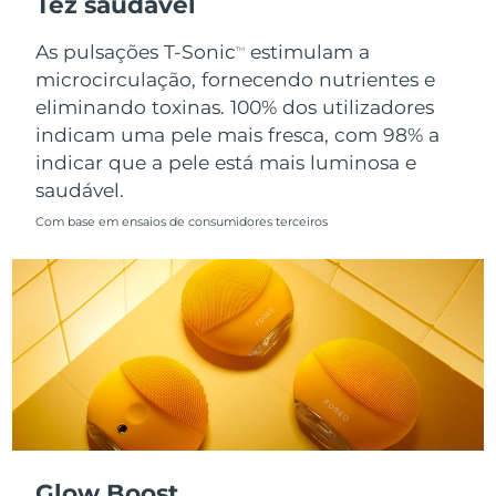
Tez saudável
Singapura
Entrega prevista
8/12/26
As pulsações T-Sonic
estimulam a
TM
microcirculação, fornecendo nutrientes e
Eslováquia
Entrega prevista
8/10/26
eliminando toxinas. 100% dos utilizadores
indicam uma pele mais fresca, com 98% a
Eslovênia
Entrega prevista
8/10/26
indicar que a pele está mais luminosa e
saudável.
África do Sul
Entrega prevista
8/18/26
Com base em ensaios de consumidores terceiros
Coreia do Sul
Entrega prevista
8/12/26
Espanha
Entrega prevista
8/10/26
Suécia
Entrega prevista
8/10/26
Suíça
Entrega prevista
8/10/26
Taiwan
Entrega prevista
8/15/26
Glow Boost