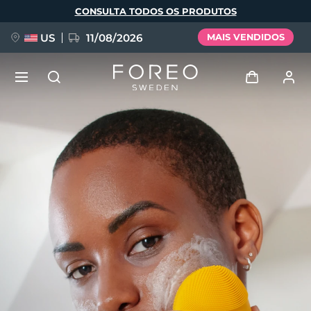
Pular
CONSULTA TODOS OS PRODUTOS
para
o
conteúdo
principal
US
11/08/2026
MAIS VENDIDOS
NOVIDADE
Entrar
Idioma
BREAKING NEWS
Perfil de usuário
English
Deutsch
Español
Meus aparelhos
FAQ™ Pure Beauty-Tech Elixir
Français
Italiano
Português
Meus pedidos
Polski
Svenska
Русский
Türkçe
简体中文
繁體中文
Meus endereços
issa™ Teeth Whitening Set
As minhas subscrições