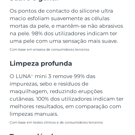
Omã
Entrega prevista
8/13/26
Os pontos de contacto do silicone ultra
macio esfoliam suavemente as células
Filipinas
Entrega prevista
8/13/26
mortas da pele, e mantêm-se não abrasivos
Polônia
na pele. 98% dos utilizadores indicam ter
Entrega prevista
8/11/26
uma pele com uma sensação mais suave.
Portugal
Entrega prevista
8/10/26
Com base em ensaios de consumidores terceiros
Porto Rico
Entrega prevista
8/12/26
Limpeza profunda
Catar
Entrega prevista
8/11/26
O LUNA
mini 3 remove 99% das
TM
impurezas, sebo e resíduos de
Reunião
Entrega prevista
8/15/26
maquilhagem, reduzindo erupções
cutâneas. 100% dos utilizadores indicam ter
Romênia
Entrega prevista
8/10/26
melhores resultados, em comparação com
limpezas manuais.
Rússia
Entrega prevista
8/18/26
Com base em testes clínicos e de consumidores terceiros
Arábia Saudita
Entrega prevista
8/11/26