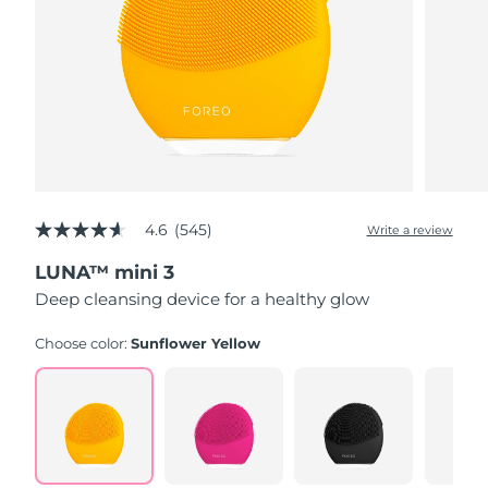
4.6
(545)
Write a review
4.6
out
LUNA™ mini 3
of
5
Deep cleansing device for a healthy glow
stars,
average
rating
Choose color:
Sunflower Yellow
value.
Read
545
Reviews.
Same
page
link.