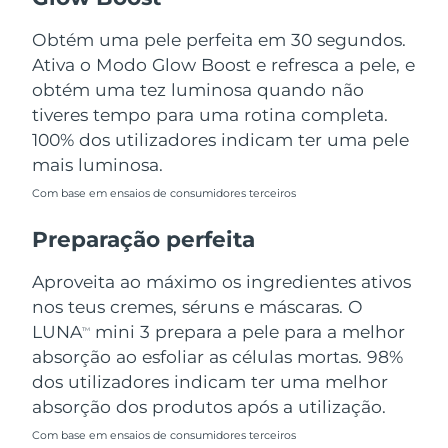
Tailândia
Entrega prevista
8/14/26
Obtém uma pele perfeita em 30 segundos.
Turquia
Entrega prevista
8/11/26
Ativa o Modo Glow Boost e refresca a pele, e
obtém uma tez luminosa quando não
Emirados Árabes
tiveres tempo para uma rotina completa.
Entrega prevista
8/11/26
Unidos
100% dos utilizadores indicam ter uma pele
mais luminosa.
Reino Unido
Entrega prevista
8/10/26
Com base em ensaios de consumidores terceiros
Estados Unidos
Entrega prevista
8/11/26
Preparação perfeita
Uzbequistão
Entrega prevista
8/15/26
Aproveita ao máximo os ingredientes ativos
nos teus cremes, séruns e máscaras. O
Vietnã
Entrega prevista
8/16/26
LUNA
mini 3 prepara a pele para a melhor
TM
absorção ao esfoliar as células mortas. 98%
dos utilizadores indicam ter uma melhor
absorção dos produtos após a utilização.
Com base em ensaios de consumidores terceiros