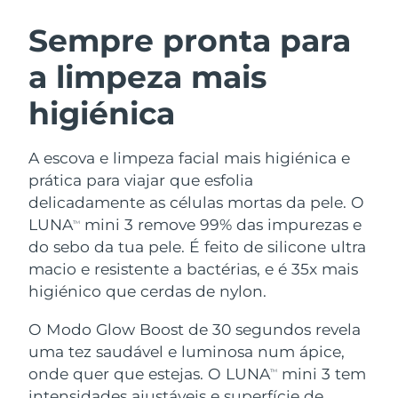
ROTINA DE BELEZA SUECA
Áustria
Entrega prevista
8/10/26
Sempre pronta para
a limpeza mais
Barein
Entrega prevista
8/11/26
higiénica
Limpeza facial
Lifting facial
Bélgica
Entrega prevista
8/10/26
LUNA™ 4 kit
BEAR™ 2 kit
Bermudas
Entrega prevista
8/16/26
A escova e limpeza facial mais higiénica e
Anti-aging massage
Microcurrent toning
prática para viajar que esfolia
Bósnia e
delicadamente as células mortas da pele. O
Entrega prevista
8/13/26
Hidratação
Cuidado oral
Herzegovina
LUNA
mini 3 remove 99% das impurezas e
LUNA™ 4 Plus
BEAR™ 2 go
TM
UFO™ 3 kit
issa™ 4
do sebo da tua pele. É feito de silicone ultra
Massage, LED heating
Microcurrent toning on-the-go
Brunei
Entrega prevista
8/15/26
TRATAMENTO ANTIENVELHECIMENTO
macio e resistente a bactérias, e é 35x mais
Deep facial hydration
Hybrid silicone sonic toothbrush
FAQ™
higiénico que cerdas de nylon.
Bulgária
Entrega prevista
8/10/26
LUNA™ 4 Men
BEAR™ 2 eyes & lips
UFO™ 3 LED
NEW
O Modo Glow Boost de 30 segundos revela
issa™ 4 plus
Canadá
For men, anti-aging massage
Microcurrent line smoothing device
Entrega prevista
8/14/26
uma tez saudável e luminosa num ápice,
Near-infrared and red light therapy
Smart hybrid silicone sonic toothbrush
device
onde quer que estejas. O LUNA
mini 3 tem
TM
Chile
Entrega prevista
8/14/26
Antienvelhecimento
Tratamentos LED
intensidades ajustáveis e superfície de