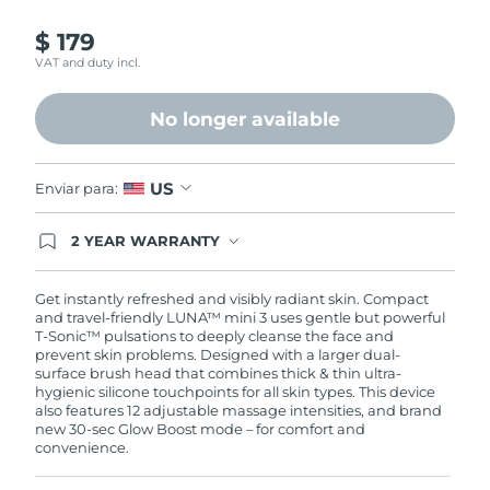
$ 179
VAT and duty incl.
No longer available
US
Enviar para:
2 YEAR WARRANTY
Ordering today registers you for full FOREO
warranty coverage. This means if you experience
issues within 2-year of purchase, FOREO will
Get instantly refreshed and visibly radiant skin. Compact
replace your product free of charge.
and travel-friendly LUNA™ mini 3 uses gentle but powerful
T-Sonic™ pulsations to deeply cleanse the face and
prevent skin problems. Designed with a larger dual-
surface brush head that combines thick & thin ultra-
hygienic silicone touchpoints for all skin types. This device
also features 12 adjustable massage intensities, and brand
new 30-sec Glow Boost mode – for comfort and
convenience.