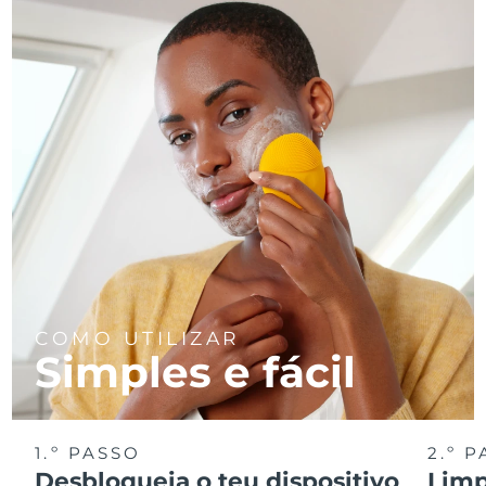
COMO UTILIZAR
Simples e fácil
1.º PASSO
2.º 
Desbloqueia o teu dispositivo
Limp