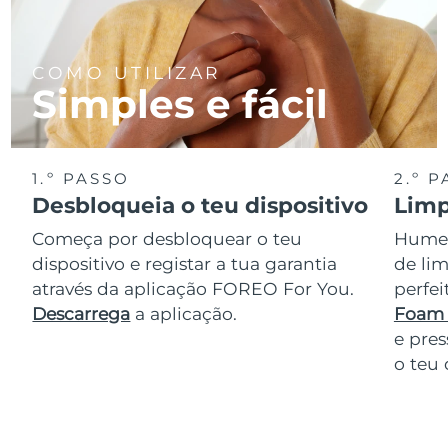
COMO UTILIZAR
Simples e fácil
1.º PASSO
2.º 
Desbloqueia o teu dispositivo
Limp
Começa por desbloquear o teu
Humede
dispositivo e registar a tua garantia
de lim
através da aplicação FOREO For You.
perfe
Descarrega
a aplicação.
Foam 
e pres
o teu 