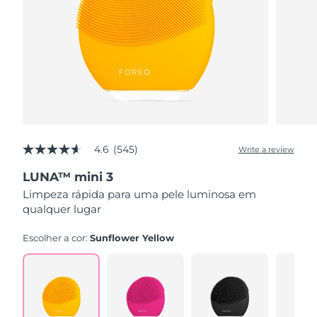
4.6
(545)
Write a review
4.6
out
LUNA™ mini 3
of
5
Limpeza rápida para uma pele luminosa em
stars,
qualquer lugar
average
rating
value.
Escolher a cor:
Sunflower Yellow
Read
545
Reviews.
Same
page
link.