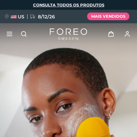
Pular
CONSULTA TODOS OS PRODUTOS
para
o
conteúdo
principal
US
8/12/26
MAIS VENDIDOS
NOVIDADE
Entrar
Idioma
BREAKING NEWS
Perfil de usuário
English
Deutsch
Español
Meus aparelhos
FAQ™ Pure Beauty-Tech Elixir
Français
Italiano
Português
Meus pedidos
Polski
Svenska
Русский
Türkçe
简体中文
繁體中文
Meus endereços
issa™ Teeth Whitening Set
As minhas subscrições