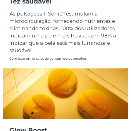
Tez saudável
Singapura
Entrega prevista
13/08/2026
As pulsações T-Sonic
estimulam a
TM
microcirculação, fornecendo nutrientes e
Eslováquia
Entrega prevista
11/08/2026
eliminando toxinas. 100% dos utilizadores
indicam uma pele mais fresca, com 98% a
Eslovênia
Entrega prevista
11/08/2026
indicar que a pele está mais luminosa e
saudável.
África do Sul
Entrega prevista
19/08/2026
Com base em ensaios de consumidores terceiros
Coreia do Sul
Entrega prevista
13/08/2026
Espanha
Entrega prevista
11/08/2026
Suécia
Entrega prevista
11/08/2026
Suíça
Entrega prevista
11/08/2026
Taiwan
Entrega prevista
16/08/2026
Glow Boost