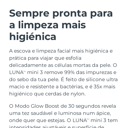
ROTINA DE BELEZA SUECA
Áustria
Entrega prevista
11/08/2026
Sempre pronta para
a limpeza mais
Barein
Entrega prevista
12/08/2026
higiénica
Limpeza facial
Lifting facial
Bélgica
Entrega prevista
11/08/2026
LUNA™ 4 kit
BEAR™ 2 kit
Bermudas
Entrega prevista
17/08/2026
A escova e limpeza facial mais higiénica e
Anti-aging massage
Microcurrent toning
prática para viajar que esfolia
Bósnia e
delicadamente as células mortas da pele. O
Entrega prevista
14/08/2026
Hidratação
Cuidado oral
Herzegovina
LUNA
mini 3 remove 99% das impurezas e
LUNA™ 4 Plus
BEAR™ 2 go
TM
UFO™ 3 kit
issa™ 4
do sebo da tua pele. É feito de silicone ultra
Massage, LED heating
Microcurrent toning on-the-go
Brunei
Entrega prevista
16/08/2026
TRATAMENTO ANTIENVELHECIMENTO
macio e resistente a bactérias, e é 35x mais
Deep facial hydration
Hybrid silicone sonic toothbrush
FAQ™
higiénico que cerdas de nylon.
Bulgária
Entrega prevista
11/08/2026
LUNA™ 4 Men
BEAR™ 2 eyes & lips
UFO™ 3 LED
NEW
O Modo Glow Boost de 30 segundos revela
issa™ 4 plus
Canadá
For men, anti-aging massage
Microcurrent line smoothing device
Entrega prevista
15/08/2026
uma tez saudável e luminosa num ápice,
Near-infrared and red light therapy
Smart hybrid silicone sonic toothbrush
device
onde quer que estejas. O LUNA
mini 3 tem
TM
Chile
Entrega prevista
15/08/2026
Antienvelhecimento
Tratamentos LED
intensidades ajustáveis e superfície de