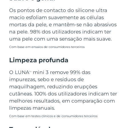
Omã
Entrega prevista
14/08/2026
Os pontos de contacto do silicone ultra
macio esfoliam suavemente as células
Filipinas
Entrega prevista
14/08/2026
mortas da pele, e mantêm-se não abrasivos
Polônia
na pele. 98% dos utilizadores indicam ter
Entrega prevista
12/08/2026
uma pele com uma sensação mais suave.
Portugal
Entrega prevista
11/08/2026
Com base em ensaios de consumidores terceiros
Porto Rico
Entrega prevista
13/08/2026
Limpeza profunda
Catar
Entrega prevista
12/08/2026
O LUNA
mini 3 remove 99% das
TM
impurezas, sebo e resíduos de
Reunião
Entrega prevista
16/08/2026
maquilhagem, reduzindo erupções
cutâneas. 100% dos utilizadores indicam ter
Romênia
Entrega prevista
11/08/2026
melhores resultados, em comparação com
limpezas manuais.
Rússia
Entrega prevista
19/08/2026
Com base em testes clínicos e de consumidores terceiros
Arábia Saudita
Entrega prevista
12/08/2026