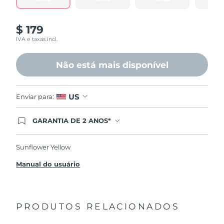
$ 179
IVA e taxas incl.
Não está mais disponível
US
Enviar para:
GARANTIA DE 2 ANOS*
Ao efetuar seu pedido hoje, você tem direito a
cobertura completa da Garantia FOREO. Isso
significa que se você tiver qualquer problema até
Sunflower Yellow
2 anos após a compra, a FOREO substituirá seu
produto gratuitamente.*exceto pelo Luna FOFO
Manual do usuário
e Luna Play plus cuja garantia é de 90 dias.
PRODUTOS RELACIONADOS