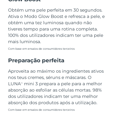
Tailândia
Entrega prevista
15/08/2026
Obtém uma pele perfeita em 30 segundos.
Turquia
Entrega prevista
12/08/2026
Ativa o Modo Glow Boost e refresca a pele, e
obtém uma tez luminosa quando não
Emirados Árabes
tiveres tempo para uma rotina completa.
Entrega prevista
12/08/2026
Unidos
100% dos utilizadores indicam ter uma pele
mais luminosa.
Reino Unido
Entrega prevista
11/08/2026
Com base em ensaios de consumidores terceiros
Estados Unidos
Entrega prevista
12/08/2026
Preparação perfeita
Uzbequistão
Entrega prevista
16/08/2026
Aproveita ao máximo os ingredientes ativos
nos teus cremes, séruns e máscaras. O
Vietnã
Entrega prevista
17/08/2026
LUNA
mini 3 prepara a pele para a melhor
TM
absorção ao esfoliar as células mortas. 98%
dos utilizadores indicam ter uma melhor
absorção dos produtos após a utilização.
Com base em ensaios de consumidores terceiros