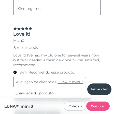
Iniciar chat
LUNA™ mini 3
Coleção
Comprar