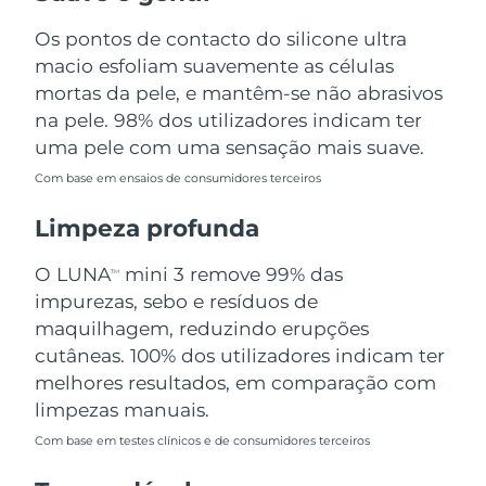
Omã
Entrega prevista
8/12/26
Os pontos de contacto do silicone ultra
macio esfoliam suavemente as células
Filipinas
Entrega prevista
8/12/26
mortas da pele, e mantêm-se não abrasivos
Polônia
na pele. 98% dos utilizadores indicam ter
Entrega prevista
8/10/26
uma pele com uma sensação mais suave.
Portugal
Entrega prevista
8/9/26
Com base em ensaios de consumidores terceiros
Porto Rico
Entrega prevista
8/11/26
Limpeza profunda
Catar
Entrega prevista
8/10/26
O LUNA
mini 3 remove 99% das
TM
impurezas, sebo e resíduos de
Reunião
Entrega prevista
8/14/26
maquilhagem, reduzindo erupções
cutâneas. 100% dos utilizadores indicam ter
Romênia
Entrega prevista
8/9/26
melhores resultados, em comparação com
limpezas manuais.
Rússia
Entrega prevista
8/17/26
Com base em testes clínicos e de consumidores terceiros
Arábia Saudita
Entrega prevista
8/10/26