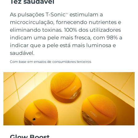
Tez saudável
Singapura
Entrega prevista
8/11/26
As pulsações T-Sonic
estimulam a
TM
microcirculação, fornecendo nutrientes e
Eslováquia
Entrega prevista
8/9/26
eliminando toxinas. 100% dos utilizadores
indicam uma pele mais fresca, com 98% a
Eslovênia
Entrega prevista
8/9/26
indicar que a pele está mais luminosa e
saudável.
África do Sul
Entrega prevista
8/17/26
Com base em ensaios de consumidores terceiros
Coreia do Sul
Entrega prevista
8/11/26
Espanha
Entrega prevista
8/9/26
Suécia
Entrega prevista
8/9/26
Suíça
Entrega prevista
8/9/26
Taiwan
Entrega prevista
8/14/26
Glow Boost