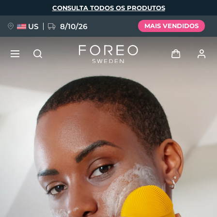
Pular
CONSULTA TODOS OS PRODUTOS
para
o
conteúdo
principal
US
8/10/26
MAIS VENDIDOS
NOVIDADE
Entrar
Idioma
BREAKING NEWS
Perfil de usuário
English
Deutsch
Español
Meus aparelhos
FAQ™ Pure Beauty-Tech Elixir
Français
Italiano
Português
Meus pedidos
Polski
Svenska
Русский
Türkçe
简体中文
繁體中文
Meus endereços
issa™ Teeth Whitening Set
As minhas subscrições