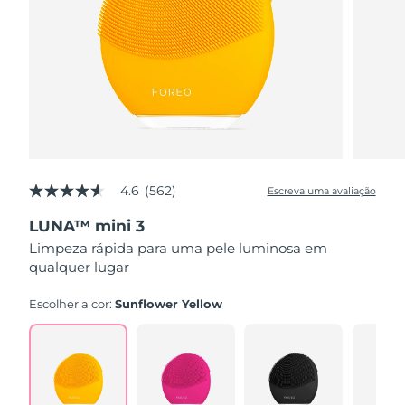
4.6
(562)
Escreva uma avaliação
4.6
de
LUNA™ mini 3
5
estrelas,
Limpeza rápida para uma pele luminosa em
valor
qualquer lugar
médio
de
avaliação.
Escolher a cor:
Sunflower Yellow
Read
562
Reviews.
Link
abre
na
mesma