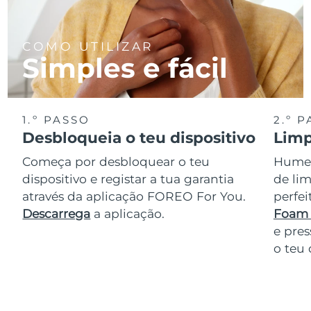
COMO UTILIZAR
Simples e fácil
1.º PASSO
2.º 
Desbloqueia o teu dispositivo
Limp
Começa por desbloquear o teu
Humede
dispositivo e registar a tua garantia
de lim
através da aplicação FOREO For You.
perfe
Descarrega
a aplicação.
Foam 
e pres
o teu 