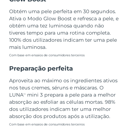
Tailândia
Entrega prevista
8/13/26
Obtém uma pele perfeita em 30 segundos.
Turquia
Entrega prevista
8/10/26
Ativa o Modo Glow Boost e refresca a pele, e
obtém uma tez luminosa quando não
Emirados Árabes
tiveres tempo para uma rotina completa.
Entrega prevista
8/10/26
Unidos
100% dos utilizadores indicam ter uma pele
mais luminosa.
Reino Unido
Entrega prevista
8/9/26
Com base em ensaios de consumidores terceiros
Estados Unidos
Entrega prevista
8/10/26
Preparação perfeita
Uzbequistão
Entrega prevista
8/14/26
Aproveita ao máximo os ingredientes ativos
nos teus cremes, séruns e máscaras. O
Vietnã
Entrega prevista
8/15/26
LUNA
mini 3 prepara a pele para a melhor
TM
absorção ao esfoliar as células mortas. 98%
dos utilizadores indicam ter uma melhor
absorção dos produtos após a utilização.
Com base em ensaios de consumidores terceiros