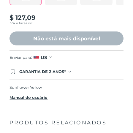
página.
$ 127,09
IVA e taxas incl.
Não está mais disponível
US
Enviar para:
GARANTIA DE 2 ANOS*
Ao efetuar seu pedido hoje, você tem direito a
cobertura completa da Garantia FOREO. Isso
significa que se você tiver qualquer problema até
Sunflower Yellow
2 anos após a compra, a FOREO substituirá seu
produto gratuitamente.*exceto pelo Luna FOFO
Manual do usuário
e Luna Play plus cuja garantia é de 90 dias.
PRODUTOS RELACIONADOS