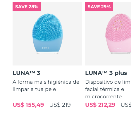
SAVE 28%
SAVE 29%
LUNA™ 3
LUNA™ 3 plus
A forma mais higiénica de
Dispositivo de li
limpar a tua pele
facial térmica e
microcorrente
US$ 155,49
US$ 219
US$ 212,29
US$