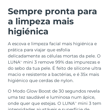
ROTINA DE BELEZA SUECA
Áustria
Entrega prevista
8/9/26
Sempre pronta para
a limpeza mais
Barein
Entrega prevista
8/10/26
higiénica
Limpeza facial
Lifting facial
Bélgica
Entrega prevista
8/9/26
LUNA™ 4 kit
BEAR™ 2 kit
Bermudas
Entrega prevista
8/15/26
A escova e limpeza facial mais higiénica e
Anti-aging massage
Microcurrent toning
prática para viajar que esfolia
Bósnia e
delicadamente as células mortas da pele. O
Entrega prevista
8/12/26
Hidratação
Cuidado oral
Herzegovina
LUNA
mini 3 remove 99% das impurezas e
LUNA™ 4 Plus
BEAR™ 2 go
TM
UFO™ 3 kit
issa™ 4
do sebo da tua pele. É feito de silicone ultra
Massage, LED heating
Microcurrent toning on-the-go
Brunei
Entrega prevista
8/14/26
TRATAMENTO ANTIENVELHECIMENTO
macio e resistente a bactérias, e é 35x mais
Deep facial hydration
Hybrid silicone sonic toothbrush
FAQ™
higiénico que cerdas de nylon.
Bulgária
Entrega prevista
8/9/26
LUNA™ 4 Men
BEAR™ 2 eyes & lips
UFO™ 3 LED
NEW
O Modo Glow Boost de 30 segundos revela
issa™ 4 plus
Canadá
For men, anti-aging massage
Microcurrent line smoothing device
Entrega prevista
8/13/26
uma tez saudável e luminosa num ápice,
Near-infrared and red light therapy
Smart hybrid silicone sonic toothbrush
device
onde quer que estejas. O LUNA
mini 3 tem
TM
Chile
Entrega prevista
8/13/26
Antienvelhecimento
Tratamentos LED
intensidades ajustáveis e superfície de