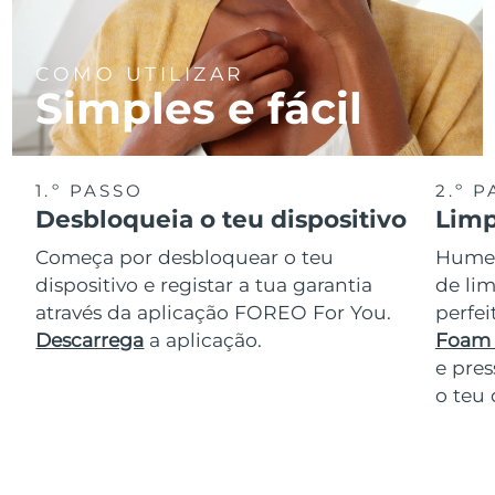
COMO UTILIZAR
Simples e fácil
1.º PASSO
2.º 
Desbloqueia o teu dispositivo
Limp
Começa por desbloquear o teu
Humede
dispositivo e registar a tua garantia
de lim
através da aplicação FOREO For You.
perfe
Descarrega
a aplicação.
Foam 
e pres
o teu 