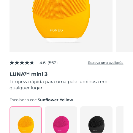
4.6
(562)
Escreva uma avaliação
4.6
de
LUNA™ mini 3
5
estrelas,
Limpeza rápida para uma pele luminosa em
valor
qualquer lugar
médio
de
avaliação.
Escolher a cor:
Sunflower Yellow
Read
562
Reviews.
Link
abre
na
mesma