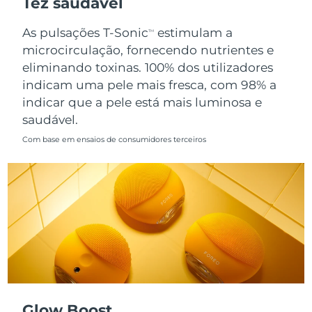
Tez saudável
Singapura
Entrega prevista
10.08.2026
As pulsações T-Sonic
estimulam a
TM
microcirculação, fornecendo nutrientes e
Eslováquia
Entrega prevista
08.08.2026
eliminando toxinas. 100% dos utilizadores
indicam uma pele mais fresca, com 98% a
Eslovênia
Entrega prevista
08.08.2026
indicar que a pele está mais luminosa e
saudável.
África do Sul
Entrega prevista
16.08.2026
Com base em ensaios de consumidores terceiros
Coreia do Sul
Entrega prevista
10.08.2026
Espanha
Entrega prevista
08.08.2026
Suécia
Entrega prevista
08.08.2026
Suíça
Entrega prevista
08.08.2026
Taiwan
Entrega prevista
13.08.2026
Glow Boost