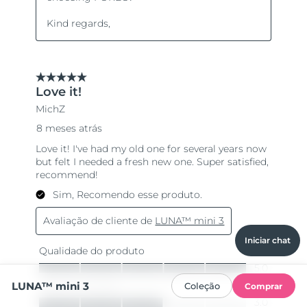
Iniciar chat
LUNA™ mini 3
Coleção
Comprar