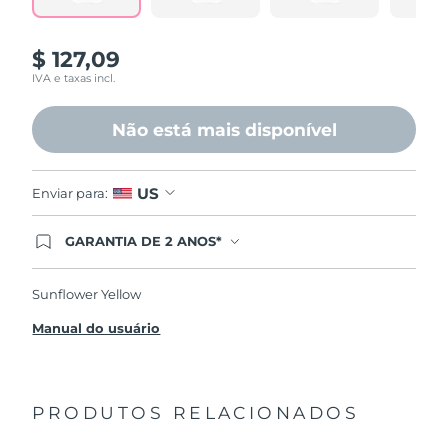
página.
$ 127,09
IVA e taxas incl.
Não está mais disponível
US
Enviar para:
GARANTIA DE 2 ANOS*
Ao efetuar seu pedido hoje, você tem direito a
cobertura completa da Garantia FOREO. Isso
significa que se você tiver qualquer problema até
Sunflower Yellow
2 anos após a compra, a FOREO substituirá seu
produto gratuitamente.*exceto pelo Luna FOFO
Manual do usuário
e Luna Play plus cuja garantia é de 90 dias.
PRODUTOS RELACIONADOS