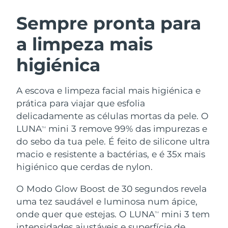
ROTINA DE BELEZA SUECA
Áustria
Entrega prevista
08.08.2026
Sempre pronta para
a limpeza mais
Barein
Entrega prevista
09.08.2026
higiénica
Limpeza facial
Lifting facial
Bélgica
Entrega prevista
08.08.2026
LUNA™ 4 kit
BEAR™ 2 kit
Bermudas
Entrega prevista
14.08.2026
A escova e limpeza facial mais higiénica e
Anti-aging massage
Microcurrent toning
prática para viajar que esfolia
Bósnia e
delicadamente as células mortas da pele. O
Entrega prevista
11.08.2026
Hidratação
Cuidado oral
Herzegovina
LUNA
mini 3 remove 99% das impurezas e
LUNA™ 4 Plus
BEAR™ 2 go
TM
UFO™ 3 kit
issa™ 4
do sebo da tua pele. É feito de silicone ultra
Massage, LED heating
Microcurrent toning on-the-go
Brunei
Entrega prevista
13.08.2026
TRATAMENTO ANTIENVELHECIMENTO
macio e resistente a bactérias, e é 35x mais
Deep facial hydration
Hybrid silicone sonic toothbrush
FAQ™
higiénico que cerdas de nylon.
Bulgária
Entrega prevista
08.08.2026
LUNA™ 4 Men
BEAR™ 2 eyes & lips
UFO™ 3 LED
NEW
O Modo Glow Boost de 30 segundos revela
issa™ 4 plus
Canadá
For men, anti-aging massage
Microcurrent line smoothing device
Entrega prevista
12.08.2026
uma tez saudável e luminosa num ápice,
Near-infrared and red light therapy
Smart hybrid silicone sonic toothbrush
device
onde quer que estejas. O LUNA
mini 3 tem
TM
Chile
Entrega prevista
12.08.2026
Antienvelhecimento
Tratamentos LED
intensidades ajustáveis e superfície de