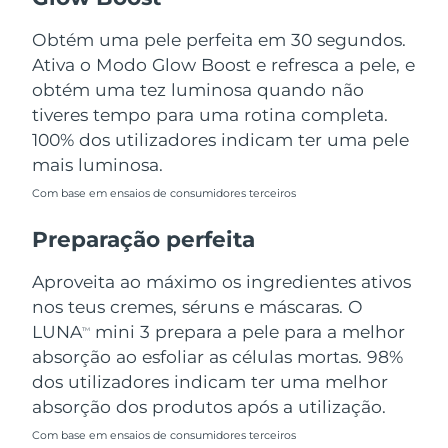
Tailândia
Entrega prevista
12.08.2026
Obtém uma pele perfeita em 30 segundos.
Turquia
Entrega prevista
09.08.2026
Ativa o Modo Glow Boost e refresca a pele, e
obtém uma tez luminosa quando não
Emirados Árabes
tiveres tempo para uma rotina completa.
Entrega prevista
09.08.2026
Unidos
100% dos utilizadores indicam ter uma pele
mais luminosa.
Reino Unido
Entrega prevista
08.08.2026
Com base em ensaios de consumidores terceiros
Estados Unidos
Entrega prevista
09.08.2026
Preparação perfeita
Uzbequistão
Entrega prevista
13.08.2026
Aproveita ao máximo os ingredientes ativos
nos teus cremes, séruns e máscaras. O
Vietnã
Entrega prevista
14.08.2026
LUNA
mini 3 prepara a pele para a melhor
TM
absorção ao esfoliar as células mortas. 98%
dos utilizadores indicam ter uma melhor
absorção dos produtos após a utilização.
Com base em ensaios de consumidores terceiros