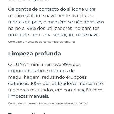
Omã
Entrega prevista
11.08.2026
Os pontos de contacto do silicone ultra
macio esfoliam suavemente as células
Filipinas
Entrega prevista
11.08.2026
mortas da pele, e mantêm-se não abrasivos
Polônia
na pele. 98% dos utilizadores indicam ter
Entrega prevista
09.08.2026
uma pele com uma sensação mais suave.
Portugal
Entrega prevista
08.08.2026
Com base em ensaios de consumidores terceiros
Porto Rico
Entrega prevista
10.08.2026
Limpeza profunda
Catar
Entrega prevista
09.08.2026
O LUNA
mini 3 remove 99% das
TM
impurezas, sebo e resíduos de
Reunião
Entrega prevista
13.08.2026
maquilhagem, reduzindo erupções
cutâneas. 100% dos utilizadores indicam ter
Romênia
Entrega prevista
08.08.2026
melhores resultados, em comparação com
limpezas manuais.
Rússia
Entrega prevista
16.08.2026
Com base em testes clínicos e de consumidores terceiros
Arábia Saudita
Entrega prevista
09.08.2026