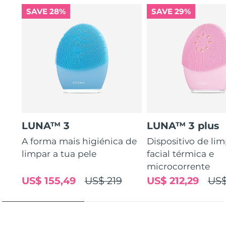
SAVE 28%
SAVE 29%
LUNA™ 3
LUNA™ 3 plus
A forma mais higiénica de
Dispositivo de li
limpar a tua pele
facial térmica e
microcorrente
US$ 155,49
US$ 219
US$ 212,29
US$