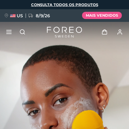
Pular
CONSULTA TODOS OS PRODUTOS
para
o
conteúdo
principal
US
8/9/26
MAIS VENDIDOS
NOVIDADE
Entrar
Idioma
BREAKING NEWS
Perfil de usuário
English
Deutsch
Español
Meus aparelhos
FAQ™ Pure Beauty-Tech Elixir
Français
Italiano
Português
Meus pedidos
Polski
Svenska
Русский
Türkçe
简体中文
繁體中文
Meus endereços
issa™ Teeth Whitening Set
As minhas subscrições