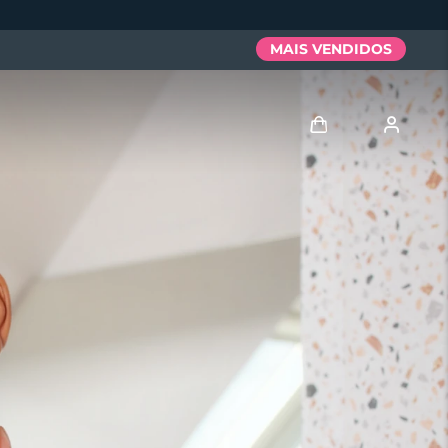
MAIS VENDIDOS
Entrar
Perfil de usuário
Meus aparelhos
Meus pedidos
Meus endereços
As minhas subscrições