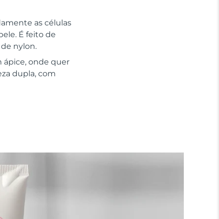
adamente as células
le. É feito de
 de nylon.
 ápice, onde quer
eza dupla, com