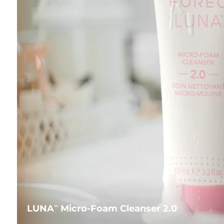
LUNA
Micro-Foam Cleanser 2.0
TM