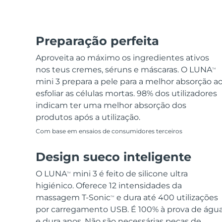
Preparação perfeita
Aproveita ao máximo os ingredientes ativos
nos teus cremes, séruns e máscaras. O LUNA
TM
mini 3 prepara a pele para a melhor absorção a
esfoliar as células mortas. 98% dos utilizadores
indicam ter uma melhor absorção dos
produtos após a utilização.
Com base em ensaios de consumidores terceiros
Design sueco inteligente
O LUNA
mini 3 é feito de silicone ultra
TM
higiénico. Oferece 12 intensidades da
massagem T-Sonic
e dura até 400 utilizações
TM
por carregamento USB. É 100% à prova de águ
e dura anos. Não são necessárias peças de