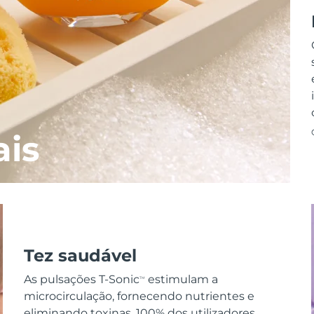
ais
Tez saudável
As pulsações T-Sonic
estimulam a
TM
microcirculação, fornecendo nutrientes e
eliminando toxinas. 100% dos utilizadores