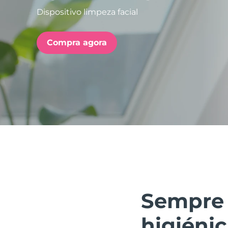
Dispositivo limpeza facial
issa™ Teeth Whitening Set
Compra agora
FAQ™ Dual LED Panel
POPULAR
Ofertas especiais
Bestsellers
Sempre 
higiéni