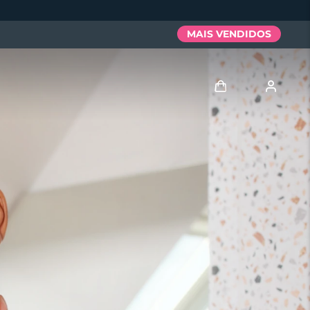
MAIS VENDIDOS
Entrar
Perfil de usuário
Meus aparelhos
Meus pedidos
Meus endereços
As minhas subscrições