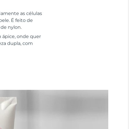
adamente as células
le. É feito de
 de nylon.
 ápice, onde quer
eza dupla, com