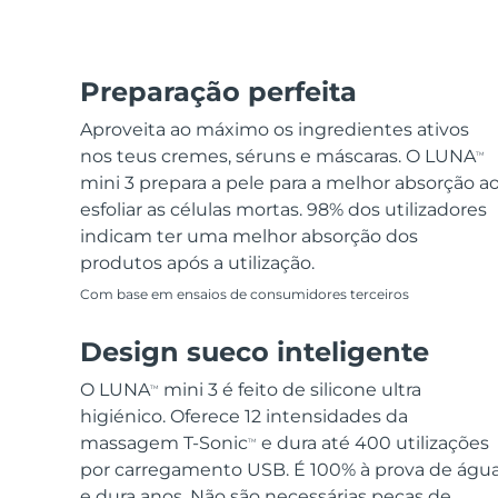
Preparação perfeita
Aproveita ao máximo os ingredientes ativos
nos teus cremes, séruns e máscaras. O LUNA
TM
mini 3 prepara a pele para a melhor absorção a
esfoliar as células mortas. 98% dos utilizadores
indicam ter uma melhor absorção dos
produtos após a utilização.
Com base em ensaios de consumidores terceiros
Design sueco inteligente
O LUNA
mini 3 é feito de silicone ultra
TM
higiénico. Oferece 12 intensidades da
massagem T-Sonic
e dura até 400 utilizações
TM
por carregamento USB. É 100% à prova de águ
e dura anos. Não são necessárias peças de