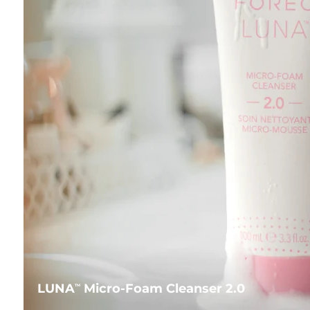
LUNA
Micro-Foam Cleanser 2.0
TM