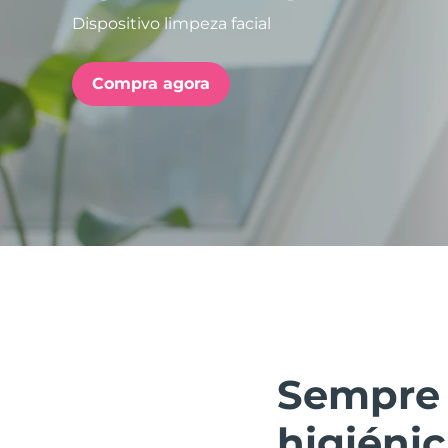
Dispositivo limpeza facial
issa™ Teeth Whitening Set
Compra agora
FAQ™ Dual LED Panel
POPULAR
Ofertas especiais
Bestsellers
Sempre 
higiéni