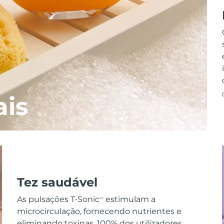
ais
Tez saudável
As pulsações T-Sonic
estimulam a
TM
microcirculação, fornecendo nutrientes e
eliminando toxinas. 100% dos utilizadores