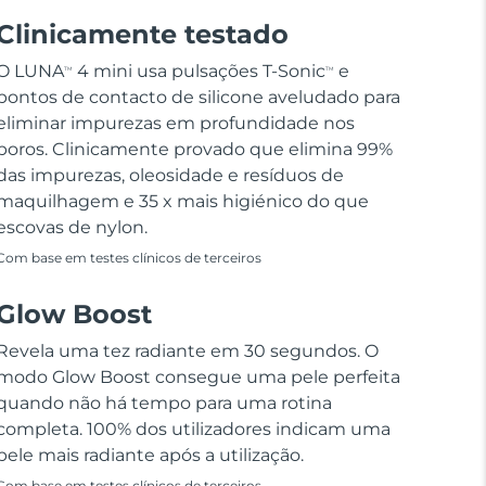
Clinicamente testado
O LUNA
4 mini usa pulsações T-Sonic
e
TM
TM
pontos de contacto de silicone aveludado para
eliminar impurezas em profundidade nos
poros. Clinicamente provado que elimina 99%
das impurezas, oleosidade e resíduos de
maquilhagem e 35 x mais higiénico do que
escovas de nylon.
Com base em testes clínicos de terceiros
Glow Boost
Revela uma tez radiante em 30 segundos. O
modo Glow Boost consegue uma pele perfeita
quando não há tempo para uma rotina
completa. 100% dos utilizadores indicam uma
pele mais radiante após a utilização.
Com base em testes clínicos de terceiros