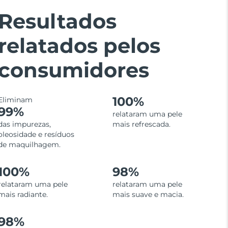
Resultados
relatados pelos
consumidores
100%
Eliminam
99%
relataram uma pele
das impurezas,
mais refrescada.
oleosidade e resíduos
de maquilhagem.
100%
98%
relataram uma pele
relataram uma pele
mais radiante.
mais suave e macia.
98%