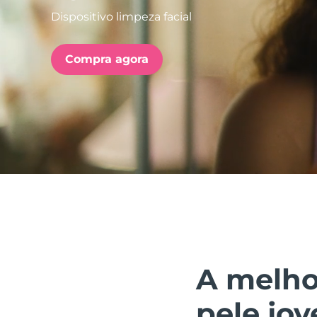
Dispositivo limpeza facial
issa™ Teeth Whitening Set
Compra agora
FAQ™ Dual LED Panel
POPULAR
Ofertas especiais
Bestsellers
A melho
pele jo