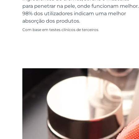
Dispositivos ESPADA™
Dispositivos de olhos
LUNA™ Dual-Peptide Scalp
para penetrar na pele, onde funcionam melhor.
Cuidados de pele KIWI™
All acne treatment devices
All revitalizing eye massagers
Serum
issa™ Teeth Whitening Gel
98% dos utilizadores indicam uma melhor
Advanced pore care essentials
For healthy hair
18% PAP
absorção dos produtos.
Cosméticos
Homens
Com base em testes clínicos de terceiros
Comprar todos
FOREO APP
SOBRE