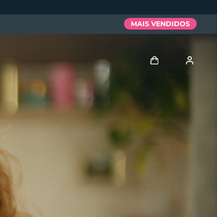
MAIS VENDIDOS
Entrar
Perfil de usuário
Meus aparelhos
Meus pedidos
Meus endereços
As minhas subscrições