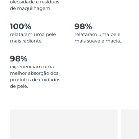
oleosidade e resíduos
Omã
Entrega prevista
8/14/26
de maquilhagem.
Filipinas
Entrega prevista
8/14/26
100%
98%
Polônia
relataram uma pele
relataram uma pele
Entrega prevista
8/12/26
mais radiante.
mais suave e macia.
Portugal
Entrega prevista
8/11/26
98%
Porto Rico
Entrega prevista
8/13/26
experienciam uma
melhor absorção dos
Catar
Entrega prevista
8/12/26
produtos de cuidados
de pele.
Reunião
Entrega prevista
8/16/26
Romênia
Entrega prevista
8/11/26
Rússia
Entrega prevista
8/19/26
Arábia Saudita
Entrega prevista
8/12/26