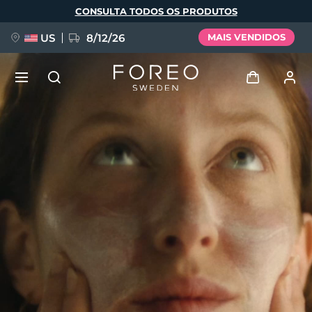
Pular
CONSULTA TODOS OS PRODUTOS
para
o
conteúdo
principal
US
8/12/26
MAIS VENDIDOS
NOVIDADE
Entrar
Idioma
BREAKING NEWS
Perfil de usuário
English
Deutsch
Español
Meus aparelhos
FAQ™ Pure Beauty-Tech Elixir
Français
Italiano
Português
Meus pedidos
Polski
Svenska
Русский
Türkçe
简体中文
繁體中文
Meus endereços
issa™ Teeth Whitening Set
As minhas subscrições