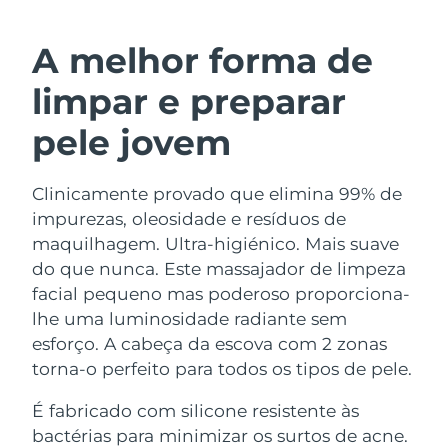
ROTINA DE BELEZA SUECA
Áustria
Entrega prevista
8/11/26
A melhor forma de
Barein
Entrega prevista
8/12/26
limpar e preparar
Limpeza facial
Lifting facial
Bélgica
Entrega prevista
8/11/26
pele jovem
LUNA™ 4 kit
BEAR™ 2 kit
Bermudas
Entrega prevista
8/17/26
Anti-aging massage
Microcurrent toning
Clinicamente provado que elimina 99% de
impurezas, oleosidade e resíduos de
Bósnia e
Entrega prevista
8/14/26
Hidratação
Cuidado oral
Herzegovina
maquilhagem. Ultra-higiénico. Mais suave
LUNA™ 4 Plus
BEAR™ 2 go
do que nunca. Este massajador de limpeza
UFO™ 3 kit
issa™ 4
Massage, LED heating
Microcurrent toning on-the-go
Brunei
Entrega prevista
8/16/26
facial pequeno mas poderoso proporciona-
TRATAMENTO ANTIENVELHECIMENTO
Deep facial hydration
Hybrid silicone sonic toothbrush
lhe uma luminosidade radiante sem
FAQ™
Bulgária
Entrega prevista
8/11/26
esforço. A cabeça da escova com 2 zonas
LUNA™ 4 Men
BEAR™ 2 eyes & lips
UFO™ 3 LED
NEW
torna-o perfeito para todos os tipos de pele.
issa™ 4 plus
Canadá
For men, anti-aging massage
Microcurrent line smoothing device
Entrega prevista
8/15/26
Near-infrared and red light therapy
Smart hybrid silicone sonic toothbrush
É fabricado com silicone resistente às
device
Chile
Entrega prevista
8/15/26
bactérias para minimizar os surtos de acne.
Antienvelhecimento
Tratamentos LED