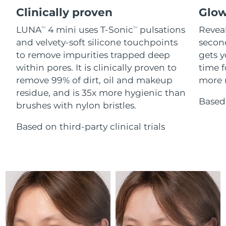
Serum
issa™ Teeth Whitening Gel
Clinically proven
Glow
Advanced pore care essentials
For healthy hair
18% PAP
Israel
Entrega prevista
8/15/26
Cosméticos
Homens
LUNA
4 mini uses T-Sonic
pulsations
Reveal
TM
TM
and velvety-soft silicone touchpoints
secon
Itália
Entrega prevista
8/11/26
to remove impurities trapped deep
gets y
within pores. It is clinically proven to
time f
Japão
Entrega prevista
8/14/26
remove 99% of dirt, oil and makeup
more r
Comprar todos
residue, and is 35x more hygienic than
Jersey
Entrega prevista
8/16/26
Based 
brushes with nylon bristles.
Cazaquistão
Entrega prevista
8/13/26
Based on third-party clinical trials
FOREO APP
Kuwait
Entrega prevista
8/11/26
SOBRE
Letônia
Entrega prevista
8/11/26
Líbano
Entrega prevista
8/12/26
Lituânia
Entrega prevista
8/11/26