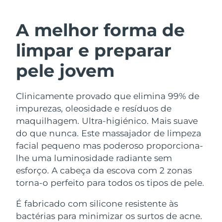
ROTINA DE BELEZA SUECA
Áustria
Entrega prevista
8/11/26
A melhor forma de
Barein
Entrega prevista
8/12/26
limpar e preparar
Limpeza facial
Lifting facial
Bélgica
Entrega prevista
8/11/26
pele jovem
LUNA™ 4 kit
BEAR™ 2 kit
Bermudas
Entrega prevista
8/17/26
Anti-aging massage
Microcurrent toning
Clinicamente provado que elimina 99% de
impurezas, oleosidade e resíduos de
Bósnia e
Entrega prevista
8/14/26
Hidratação
Cuidado oral
Herzegovina
maquilhagem. Ultra-higiénico. Mais suave
LUNA™ 4 Plus
BEAR™ 2 go
do que nunca. Este massajador de limpeza
UFO™ 3 kit
issa™ 4
Massage, LED heating
Microcurrent toning on-the-go
Brunei
Entrega prevista
8/16/26
facial pequeno mas poderoso proporciona-
TRATAMENTO ANTIENVELHECIMENTO
Deep facial hydration
Hybrid silicone sonic toothbrush
lhe uma luminosidade radiante sem
FAQ™
Bulgária
Entrega prevista
8/11/26
esforço. A cabeça da escova com 2 zonas
LUNA™ 4 Men
BEAR™ 2 eyes & lips
UFO™ 3 LED
NEW
torna-o perfeito para todos os tipos de pele.
issa™ 4 plus
Canadá
For men, anti-aging massage
Microcurrent line smoothing device
Entrega prevista
8/15/26
Near-infrared and red light therapy
Smart hybrid silicone sonic toothbrush
É fabricado com silicone resistente às
device
Chile
Entrega prevista
8/15/26
bactérias para minimizar os surtos de acne.
Antienvelhecimento
Tratamentos LED