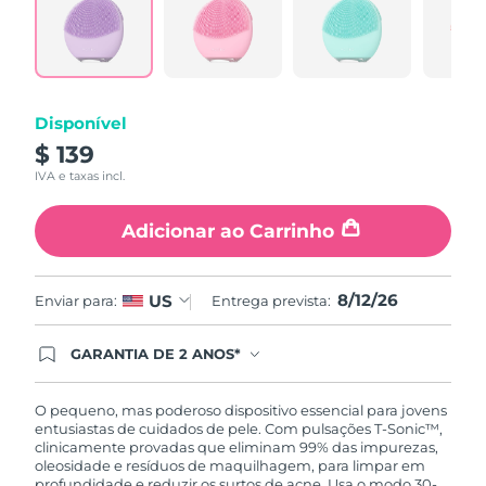
Reviews.
Tailândia
Entrega prevista
8/15/26
Same
page
link.
Turquia
Entrega prevista
8/12/26
Emirados Árabes
Disponível
Entrega prevista
8/12/26
Unidos
$ 139
IVA e taxas incl.
Reino Unido
Entrega prevista
8/11/26
Adicionar ao Carrinho
Estados Unidos
Entrega prevista
8/12/26
Uzbequistão
Entrega prevista
8/16/26
8/12/26
US
Enviar para:
Entrega prevista:
Vietnã
Entrega prevista
8/17/26
GARANTIA DE 2 ANOS*
Ao efetuar seu pedido hoje, você tem direito a
cobertura completa da Garantia FOREO. Isso
significa que se você tiver qualquer problema até
O pequeno, mas poderoso dispositivo essencial para jovens
2 anos após a compra, a FOREO substituirá seu
entusiastas de cuidados de pele. Com pulsações T-Sonic™,
produto gratuitamente.*exceto pelo Luna FOFO
clinicamente provadas que eliminam 99% das impurezas,
e Luna Play plus cuja garantia é de 90 dias.
oleosidade e resíduos de maquilhagem, para limpar em
profundidade e reduzir os surtos de acne. Usa o modo 30-