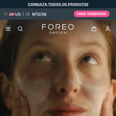
Pular
CONSULTA TODOS OS PRODUTOS
para
o
conteúdo
principal
US
8/12/26
MAIS VENDIDOS
NOVIDADE
Entrar
Idioma
BREAKING NEWS
Perfil de usuário
English
Deutsch
Español
Meus aparelhos
FAQ™ Pure Beauty-Tech Elixir
Français
Italiano
Português
Meus pedidos
Polski
Svenska
Русский
Türkçe
简体中文
繁體中文
Meus endereços
issa™ Teeth Whitening Set
As minhas subscrições