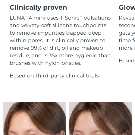
Serum
issa™ Teeth Whitening Gel
Clinically proven
Glow
Advanced pore care essentials
For healthy hair
18% PAP
Israel
Entrega prevista
8/15/26
Cosméticos
Homens
LUNA
4 mini uses T-Sonic
pulsations
Reveal
TM
TM
and velvety-soft silicone touchpoints
secon
Itália
Entrega prevista
8/11/26
to remove impurities trapped deep
gets y
within pores. It is clinically proven to
time f
Japão
Entrega prevista
8/14/26
remove 99% of dirt, oil and makeup
more r
Comprar todos
residue, and is 35x more hygienic than
Jersey
Entrega prevista
8/16/26
Based 
brushes with nylon bristles.
Cazaquistão
Entrega prevista
8/13/26
Based on third-party clinical trials
FOREO APP
Kuwait
Entrega prevista
8/11/26
SOBRE
Letônia
Entrega prevista
8/11/26
Líbano
Entrega prevista
8/12/26
Lituânia
Entrega prevista
8/11/26