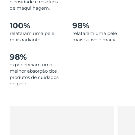
oleosidade e resíduos
Omã
Entrega prevista
8/14/26
de maquilhagem.
Filipinas
Entrega prevista
8/14/26
100%
98%
Polônia
relataram uma pele
relataram uma pele
Entrega prevista
8/12/26
mais radiante.
mais suave e macia.
Portugal
Entrega prevista
8/11/26
98%
Porto Rico
Entrega prevista
8/13/26
experienciam uma
melhor absorção dos
Catar
Entrega prevista
8/12/26
produtos de cuidados
de pele.
Reunião
Entrega prevista
8/16/26
Romênia
Entrega prevista
8/11/26
Rússia
Entrega prevista
8/19/26
Arábia Saudita
Entrega prevista
8/12/26