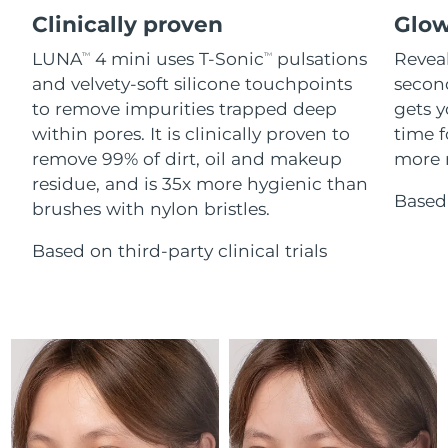
Serum
issa™ Teeth Whitening Gel
Clinically proven
Glow
Advanced pore care essentials
For healthy hair
18% PAP
Israel
Entrega prevista
8/14/26
Cosméticos
Homens
LUNA
4 mini uses T-Sonic
pulsations
Reveal
TM
TM
and velvety-soft silicone touchpoints
secon
Itália
Entrega prevista
8/10/26
to remove impurities trapped deep
gets y
within pores. It is clinically proven to
time f
Japão
Entrega prevista
8/13/26
remove 99% of dirt, oil and makeup
more r
Comprar todos
residue, and is 35x more hygienic than
Jersey
Entrega prevista
8/15/26
Based 
brushes with nylon bristles.
Cazaquistão
Entrega prevista
8/12/26
Based on third-party clinical trials
FOREO APP
Kuwait
Entrega prevista
8/10/26
SOBRE
Letônia
Entrega prevista
8/10/26
Líbano
Entrega prevista
8/11/26
Lituânia
Entrega prevista
8/10/26