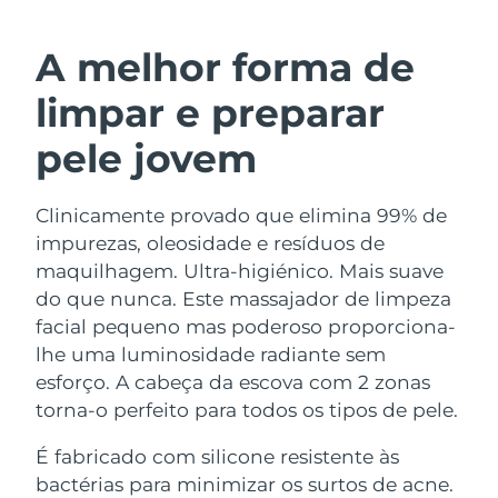
ROTINA DE BELEZA SUECA
Áustria
Entrega prevista
8/10/26
A melhor forma de
Barein
Entrega prevista
8/11/26
limpar e preparar
Limpeza facial
Lifting facial
Bélgica
Entrega prevista
8/10/26
pele jovem
LUNA™ 4 kit
BEAR™ 2 kit
Bermudas
Entrega prevista
8/16/26
Anti-aging massage
Microcurrent toning
Clinicamente provado que elimina 99% de
impurezas, oleosidade e resíduos de
Bósnia e
Entrega prevista
8/13/26
Hidratação
Cuidado oral
Herzegovina
maquilhagem. Ultra-higiénico. Mais suave
LUNA™ 4 Plus
BEAR™ 2 go
do que nunca. Este massajador de limpeza
UFO™ 3 kit
issa™ 4
Massage, LED heating
Microcurrent toning on-the-go
Brunei
Entrega prevista
8/15/26
facial pequeno mas poderoso proporciona-
TRATAMENTO ANTIENVELHECIMENTO
Deep facial hydration
Hybrid silicone sonic toothbrush
lhe uma luminosidade radiante sem
FAQ™
Bulgária
Entrega prevista
8/10/26
esforço. A cabeça da escova com 2 zonas
LUNA™ 4 Men
BEAR™ 2 eyes & lips
UFO™ 3 LED
NEW
torna-o perfeito para todos os tipos de pele.
issa™ 4 plus
Canadá
For men, anti-aging massage
Microcurrent line smoothing device
Entrega prevista
8/14/26
Near-infrared and red light therapy
Smart hybrid silicone sonic toothbrush
É fabricado com silicone resistente às
device
Chile
Entrega prevista
8/14/26
bactérias para minimizar os surtos de acne.
Antienvelhecimento
Tratamentos LED