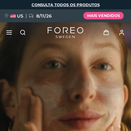
Pular
CONSULTA TODOS OS PRODUTOS
para
o
conteúdo
principal
US
8/11/26
MAIS VENDIDOS
NOVIDADE
Entrar
Idioma
BREAKING NEWS
Perfil de usuário
English
Deutsch
Español
Meus aparelhos
FAQ™ Pure Beauty-Tech Elixir
Français
Italiano
Português
Meus pedidos
Polski
Svenska
Русский
Türkçe
简体中文
繁體中文
Meus endereços
issa™ Teeth Whitening Set
As minhas subscrições