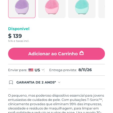
Reviews.
Tailândia
Entrega prevista
8/14/26
Link
abre
na
Turquia
Entrega prevista
8/11/26
mesma
página.
Emirados Árabes
Disponível
Entrega prevista
8/11/26
Unidos
$ 139
IVA e taxas incl.
Reino Unido
Entrega prevista
8/10/26
Adicionar ao Carrinho
Estados Unidos
Entrega prevista
8/11/26
Uzbequistão
Entrega prevista
8/15/26
8/11/26
US
Enviar para:
Entrega prevista:
Vietnã
Entrega prevista
8/16/26
GARANTIA DE 2 ANOS*
Ao efetuar seu pedido hoje, você tem direito a
cobertura completa da Garantia FOREO. Isso
significa que se você tiver qualquer problema até
O pequeno, mas poderoso dispositivo essencial para jovens
2 anos após a compra, a FOREO substituirá seu
entusiastas de cuidados de pele. Com pulsações T-Sonic™,
produto gratuitamente.*exceto pelo Luna FOFO
clinicamente provadas que eliminam 99% das impurezas,
e Luna Play plus cuja garantia é de 90 dias.
oleosidade e resíduos de maquilhagem, para limpar em
profundidade e reduzir os surtos de acne. Usa o modo 30-