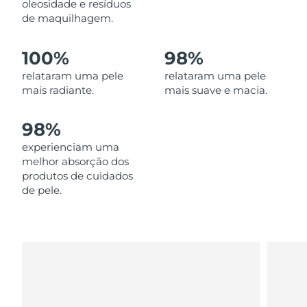
oleosidade e resíduos
Omã
Entrega prevista
8/13/26
de maquilhagem.
Filipinas
Entrega prevista
8/13/26
100%
98%
Polônia
relataram uma pele
relataram uma pele
Entrega prevista
8/11/26
mais radiante.
mais suave e macia.
Portugal
Entrega prevista
8/10/26
98%
Porto Rico
Entrega prevista
8/12/26
experienciam uma
melhor absorção dos
Catar
Entrega prevista
8/11/26
produtos de cuidados
de pele.
Reunião
Entrega prevista
8/15/26
Romênia
Entrega prevista
8/10/26
Rússia
Entrega prevista
8/18/26
Arábia Saudita
Entrega prevista
8/11/26