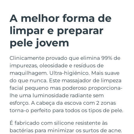
ROTINA DE BELEZA SUECA
Áustria
Entrega prevista
8/9/26
A melhor forma de
Barein
Entrega prevista
8/10/26
limpar e preparar
Limpeza facial
Lifting facial
Bélgica
Entrega prevista
8/9/26
pele jovem
LUNA™ 4 kit
BEAR™ 2 kit
Bermudas
Entrega prevista
8/15/26
Anti-aging massage
Microcurrent toning
Clinicamente provado que elimina 99% de
impurezas, oleosidade e resíduos de
Bósnia e
Entrega prevista
8/12/26
Hidratação
Cuidado oral
Herzegovina
maquilhagem. Ultra-higiénico. Mais suave
LUNA™ 4 Plus
BEAR™ 2 go
do que nunca. Este massajador de limpeza
UFO™ 3 kit
issa™ 4
Massage, LED heating
Microcurrent toning on-the-go
Brunei
Entrega prevista
8/14/26
facial pequeno mas poderoso proporciona-
TRATAMENTO ANTIENVELHECIMENTO
Deep facial hydration
Hybrid silicone sonic toothbrush
lhe uma luminosidade radiante sem
FAQ™
Bulgária
Entrega prevista
8/9/26
esforço. A cabeça da escova com 2 zonas
LUNA™ 4 Men
BEAR™ 2 eyes & lips
UFO™ 3 LED
NEW
torna-o perfeito para todos os tipos de pele.
issa™ 4 plus
Canadá
For men, anti-aging massage
Microcurrent line smoothing device
Entrega prevista
8/13/26
Near-infrared and red light therapy
Smart hybrid silicone sonic toothbrush
É fabricado com silicone resistente às
device
Chile
Entrega prevista
8/13/26
bactérias para minimizar os surtos de acne.
Antienvelhecimento
Tratamentos LED