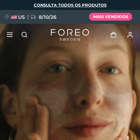
Pular
CONSULTA TODOS OS PRODUTOS
para
o
conteúdo
principal
US
8/10/26
MAIS VENDIDOS
NOVIDADE
Entrar
Idioma
BREAKING NEWS
Perfil de usuário
English
Deutsch
Español
Meus aparelhos
FAQ™ Pure Beauty-Tech Elixir
Français
Italiano
Português
Meus pedidos
Polski
Svenska
Русский
Türkçe
简体中文
繁體中文
Meus endereços
issa™ Teeth Whitening Set
As minhas subscrições