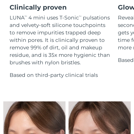
Serum
issa™ Teeth Whitening Gel
Clinically proven
Glow
Advanced pore care essentials
For healthy hair
18% PAP
Israel
Entrega prevista
8/13/26
Cosméticos
Homens
LUNA
4 mini uses T-Sonic
pulsations
Reveal
TM
TM
and velvety-soft silicone touchpoints
secon
Itália
Entrega prevista
8/9/26
to remove impurities trapped deep
gets y
within pores. It is clinically proven to
time f
Japão
Entrega prevista
8/12/26
remove 99% of dirt, oil and makeup
more r
Comprar todos
residue, and is 35x more hygienic than
Jersey
Entrega prevista
8/14/26
Based 
brushes with nylon bristles.
Cazaquistão
Entrega prevista
8/11/26
Based on third-party clinical trials
FOREO APP
Kuwait
Entrega prevista
8/9/26
SOBRE
Letônia
Entrega prevista
8/9/26
Líbano
Entrega prevista
8/10/26
Lituânia
Entrega prevista
8/9/26