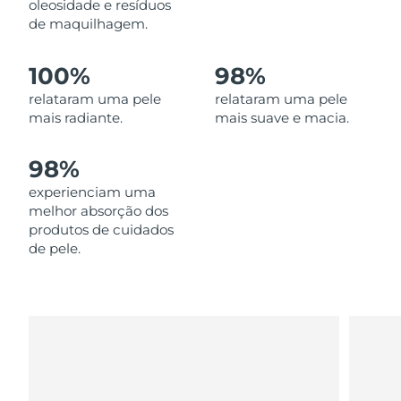
oleosidade e resíduos
Omã
Entrega prevista
8/12/26
de maquilhagem.
Filipinas
Entrega prevista
8/12/26
100%
98%
Polônia
relataram uma pele
relataram uma pele
Entrega prevista
8/10/26
mais radiante.
mais suave e macia.
Portugal
Entrega prevista
8/9/26
98%
Porto Rico
Entrega prevista
8/11/26
experienciam uma
melhor absorção dos
Catar
Entrega prevista
8/10/26
produtos de cuidados
de pele.
Reunião
Entrega prevista
8/14/26
Romênia
Entrega prevista
8/9/26
Rússia
Entrega prevista
8/17/26
Arábia Saudita
Entrega prevista
8/10/26