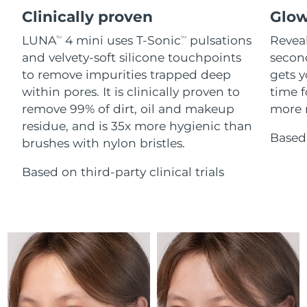
Serum
issa™ Teeth Whitening Gel
Clinically proven
Glow
Advanced pore care essentials
For healthy hair
18% PAP
Israel
Entrega prevista
8/14/26
Cosméticos
Homens
LUNA
4 mini uses T-Sonic
pulsations
Reveal
TM
TM
and velvety-soft silicone touchpoints
secon
Itália
Entrega prevista
8/10/26
to remove impurities trapped deep
gets y
within pores. It is clinically proven to
time f
Japão
Entrega prevista
8/13/26
remove 99% of dirt, oil and makeup
more r
Comprar todos
residue, and is 35x more hygienic than
Jersey
Entrega prevista
8/15/26
Based 
brushes with nylon bristles.
Cazaquistão
Entrega prevista
8/12/26
Based on third-party clinical trials
FOREO APP
Kuwait
Entrega prevista
8/10/26
SOBRE
Letônia
Entrega prevista
8/10/26
Líbano
Entrega prevista
8/11/26
Lituânia
Entrega prevista
8/10/26