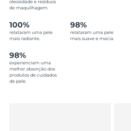
oleosidade e resíduos
Omã
Entrega prevista
8/13/26
de maquilhagem.
Filipinas
Entrega prevista
8/13/26
100%
98%
Polônia
relataram uma pele
relataram uma pele
Entrega prevista
8/11/26
mais radiante.
mais suave e macia.
Portugal
Entrega prevista
8/10/26
98%
Porto Rico
Entrega prevista
8/12/26
experienciam uma
melhor absorção dos
Catar
Entrega prevista
8/11/26
produtos de cuidados
de pele.
Reunião
Entrega prevista
8/15/26
Romênia
Entrega prevista
8/10/26
Rússia
Entrega prevista
8/18/26
Arábia Saudita
Entrega prevista
8/11/26