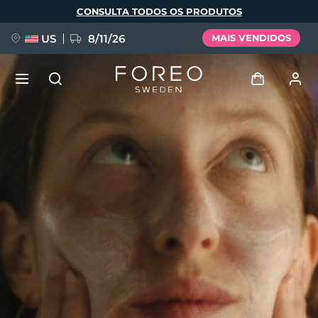
Pular
CONSULTA TODOS OS PRODUTOS
para
o
conteúdo
principal
US
8/11/26
MAIS VENDIDOS
NOVIDADE
Entrar
Idioma
BREAKING NEWS
Perfil de usuário
English
Deutsch
Español
Meus aparelhos
FAQ™ Pure Beauty-Tech Elixir
Français
Italiano
Português
Meus pedidos
Polski
Svenska
Русский
Türkçe
简体中文
繁體中文
Meus endereços
issa™ Teeth Whitening Set
As minhas subscrições