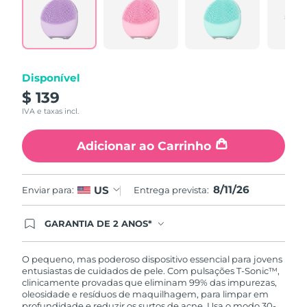
Reviews.
Tailândia
Entrega prevista
8/14/26
Same
page
link.
Turquia
Entrega prevista
8/11/26
Emirados Árabes
Disponível
Entrega prevista
8/11/26
Unidos
$ 139
IVA e taxas incl.
Reino Unido
Entrega prevista
8/10/26
Adicionar ao Carrinho
Estados Unidos
Entrega prevista
8/11/26
Uzbequistão
Entrega prevista
8/15/26
8/11/26
US
Enviar para:
Entrega prevista:
Vietnã
Entrega prevista
8/16/26
GARANTIA DE 2 ANOS*
Ao efetuar seu pedido hoje, você tem direito a
cobertura completa da Garantia FOREO. Isso
significa que se você tiver qualquer problema até
O pequeno, mas poderoso dispositivo essencial para jovens
2 anos após a compra, a FOREO substituirá seu
entusiastas de cuidados de pele. Com pulsações T-Sonic™,
produto gratuitamente.*exceto pelo Luna FOFO
clinicamente provadas que eliminam 99% das impurezas,
e Luna Play plus cuja garantia é de 90 dias.
oleosidade e resíduos de maquilhagem, para limpar em
profundidade e reduzir os surtos de acne. Usa o modo 30-