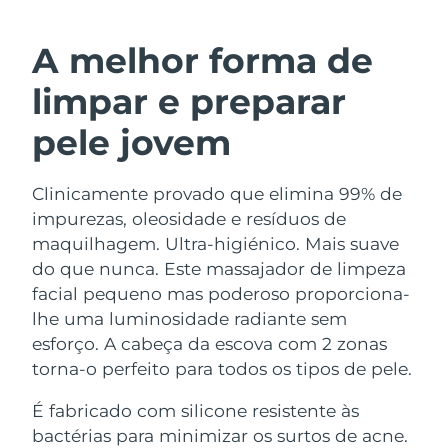
ROTINA DE BELEZA SUECA
Áustria
Entrega prevista
8/10/26
A melhor forma de
Barein
Entrega prevista
8/11/26
limpar e preparar
Limpeza facial
Lifting facial
Bélgica
Entrega prevista
8/10/26
pele jovem
LUNA™ 4 kit
BEAR™ 2 kit
Bermudas
Entrega prevista
8/16/26
Anti-aging massage
Microcurrent toning
Clinicamente provado que elimina 99% de
impurezas, oleosidade e resíduos de
Bósnia e
Entrega prevista
8/13/26
Hidratação
Cuidado oral
Herzegovina
maquilhagem. Ultra-higiénico. Mais suave
LUNA™ 4 Plus
BEAR™ 2 go
do que nunca. Este massajador de limpeza
UFO™ 3 kit
issa™ 4
Massage, LED heating
Microcurrent toning on-the-go
Brunei
Entrega prevista
8/15/26
facial pequeno mas poderoso proporciona-
TRATAMENTO ANTIENVELHECIMENTO
Deep facial hydration
Hybrid silicone sonic toothbrush
lhe uma luminosidade radiante sem
FAQ™
Bulgária
Entrega prevista
8/10/26
esforço. A cabeça da escova com 2 zonas
LUNA™ 4 Men
BEAR™ 2 eyes & lips
UFO™ 3 LED
NEW
torna-o perfeito para todos os tipos de pele.
issa™ 4 plus
Canadá
For men, anti-aging massage
Microcurrent line smoothing device
Entrega prevista
8/14/26
Near-infrared and red light therapy
Smart hybrid silicone sonic toothbrush
É fabricado com silicone resistente às
device
Chile
Entrega prevista
8/14/26
bactérias para minimizar os surtos de acne.
Antienvelhecimento
Tratamentos LED