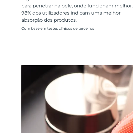
Dispositivos ESPADA™
Dispositivos de olhos
LUNA™ Dual-Peptide Scalp
para penetrar na pele, onde funcionam melhor.
Cuidados de pele KIWI™
All acne treatment devices
All revitalizing eye massagers
Serum
issa™ Teeth Whitening Gel
98% dos utilizadores indicam uma melhor
Advanced pore care essentials
For healthy hair
18% PAP
absorção dos produtos.
Cosméticos
Homens
Com base em testes clínicos de terceiros
Comprar todos
FOREO APP
SOBRE