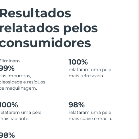
Resultados
relatados pelos
consumidores
100%
Eliminam
99%
relataram uma pele
das impurezas,
mais refrescada.
oleosidade e resíduos
de maquilhagem.
100%
98%
relataram uma pele
relataram uma pele
mais radiante.
mais suave e macia.
98%