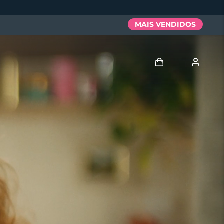
MAIS VENDIDOS
Entrar
Perfil de usuário
Meus aparelhos
Meus pedidos
Meus endereços
As minhas subscrições