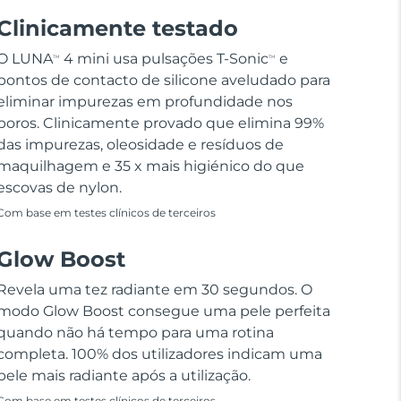
Clinicamente testado
O LUNA
4 mini usa pulsações T-Sonic
e
TM
TM
pontos de contacto de silicone aveludado para
eliminar impurezas em profundidade nos
poros. Clinicamente provado que elimina 99%
das impurezas, oleosidade e resíduos de
maquilhagem e 35 x mais higiénico do que
escovas de nylon.
Com base em testes clínicos de terceiros
Glow Boost
Revela uma tez radiante em 30 segundos. O
modo Glow Boost consegue uma pele perfeita
quando não há tempo para uma rotina
completa. 100% dos utilizadores indicam uma
pele mais radiante após a utilização.
Com base em testes clínicos de terceiros