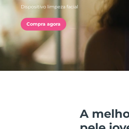
Dispositivo limpeza facial
issa™ Teeth Whitening Set
Compra agora
FAQ™ Dual LED Panel
POPULAR
Ofertas especiais
Bestsellers
A melho
pele jo