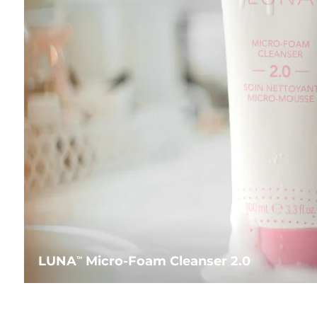
LUNA
Micro-Foam Cleanser 2.0
TM