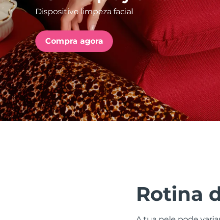
Dispositivo limpeza facial
issa™ Teeth Whitening Set
Compra agora
FAQ™ Dual LED Panel
POPULAR
Ofertas especiais
Bestsellers
Rotina 
A tua pele pode varia