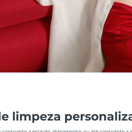
de limpeza personaliz
r consoante a estação, diariamente, ou até consoante a 