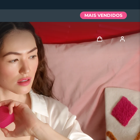
MAIS VENDIDOS
Entrar
Perfil de usuário
Meus aparelhos
Meus pedidos
Meus endereços
As minhas subscrições