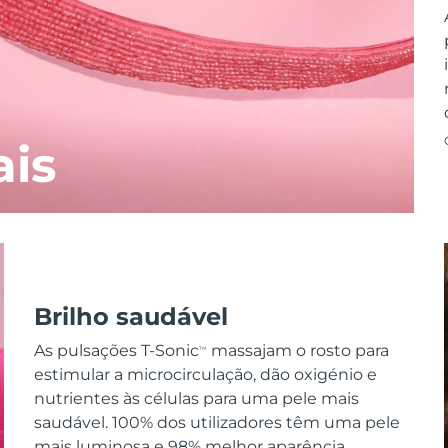
ais
Brilho saudável
As pulsações T-Sonic
massajam o rosto para
TM
estimular a microcirculação, dão oxigénio e
nutrientes às células para uma pele mais
saudável. 100% dos utilizadores têm uma pele
mais luminosa e 98% melhor aparência.