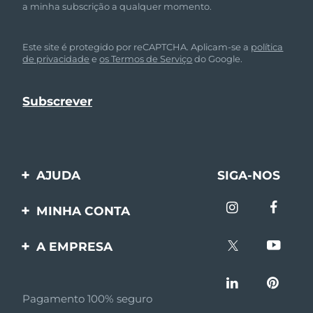
a minha subscrição a qualquer momento.
Este site é protegido por reCAPTCHA. Aplicam-se a
política
de privacidade
e
os Termos de Serviço
do Google.
AJUDA
SIGA-NOS
Entre em contato
MINHA CONTA
Encomendas & Envios
Registro de produto
A EMPRESA
Garantia & Devolução
Suporte
Sobre FOREO
Perguntas frequentes
Pagamento 100% seguro
Afiliados
Informações da bateria