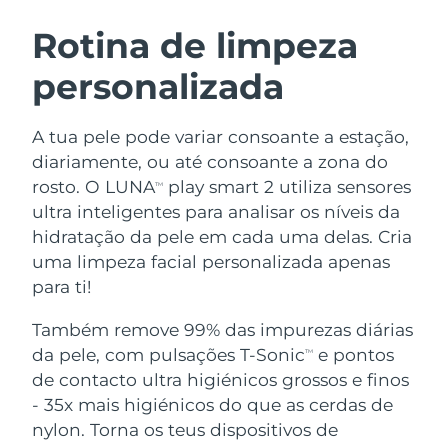
ROTINA DE BELEZA SUECA
Áustria
Entrega prevista
8/10/26
Rotina de limpeza
personalizada
Barein
Entrega prevista
8/11/26
Limpeza facial
Lifting facial
Bélgica
Entrega prevista
8/10/26
A tua pele pode variar consoante a estação,
LUNA™ 4 kit
BEAR™ 2 kit
diariamente, ou até consoante a zona do
Bermudas
Entrega prevista
8/16/26
Anti-aging massage
Microcurrent toning
rosto. O LUNA
play smart 2 utiliza sensores
TM
ultra inteligentes para analisar os níveis da
Bósnia e
Entrega prevista
8/13/26
hidratação da pele em cada uma delas. Cria
Hidratação
Cuidado oral
Herzegovina
LUNA™ 4 Plus
BEAR™ 2 go
uma limpeza facial personalizada apenas
UFO™ 3 kit
issa™ 4
Massage, LED heating
Microcurrent toning on-the-go
para ti!
Brunei
Entrega prevista
8/15/26
TRATAMENTO ANTIENVELHECIMENTO
Deep facial hydration
Hybrid silicone sonic toothbrush
FAQ™
Também remove 99% das impurezas diárias
Bulgária
Entrega prevista
8/10/26
da pele, com pulsações T-Sonic
e pontos
LUNA™ 4 Men
BEAR™ 2 eyes & lips
TM
UFO™ 3 LED
NEW
issa™ 4 plus
de contacto ultra higiénicos grossos e finos
Canadá
For men, anti-aging massage
Microcurrent line smoothing device
Entrega prevista
8/14/26
Near-infrared and red light therapy
- 35x mais higiénicos do que as cerdas de
Smart hybrid silicone sonic toothbrush
device
Chile
nylon. Torna os teus dispositivos de
Entrega prevista
8/14/26
Antienvelhecimento
Tratamentos LED