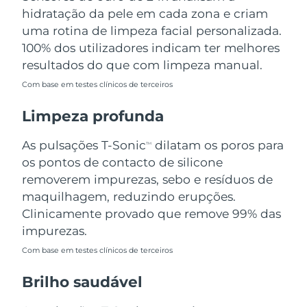
Omã
Entrega prevista
8/13/26
hidratação da pele em cada zona e criam
uma rotina de limpeza facial personalizada.
Filipinas
Entrega prevista
8/13/26
100% dos utilizadores indicam ter melhores
resultados do que com limpeza manual.
Polônia
Entrega prevista
8/11/26
Com base em testes clínicos de terceiros
Portugal
Entrega prevista
8/10/26
Limpeza profunda
Porto Rico
Entrega prevista
8/12/26
As pulsações T-Sonic
dilatam os poros para
TM
os pontos de contacto de silicone
Catar
Entrega prevista
8/11/26
removerem impurezas, sebo e resíduos de
maquilhagem, reduzindo erupções.
Reunião
Entrega prevista
8/15/26
Clinicamente provado que remove 99% das
impurezas.
Romênia
Entrega prevista
8/10/26
Com base em testes clínicos de terceiros
Rússia
Entrega prevista
8/18/26
Brilho saudável
Arábia Saudita
Entrega prevista
8/11/26