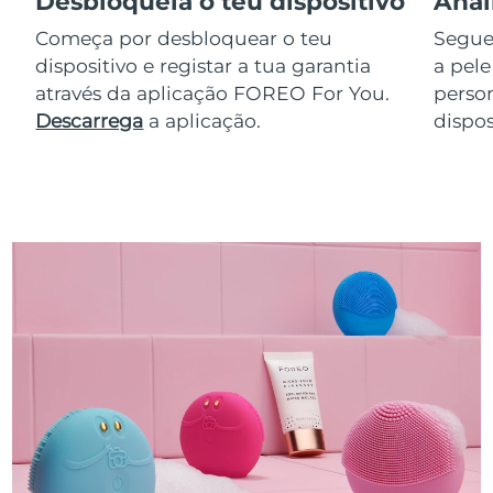
Desbloqueia o teu dispositivo
Anal
Começa por desbloquear o teu
Segue 
dispositivo e registar a tua garantia
a pele
através da aplicação FOREO For You.
perso
Descarrega
a aplicação.
dispos