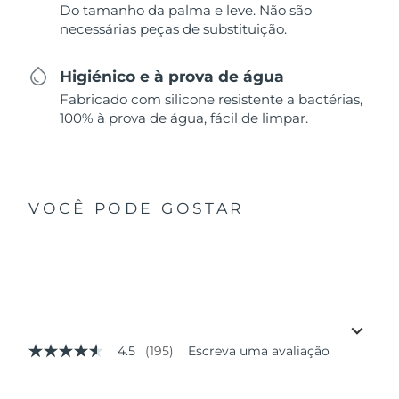
Do tamanho da palma e leve. Não são
necessárias peças de substituição.
Higiénico e à prova de água
Fabricado com silicone resistente a bactérias,
100% à prova de água, fácil de limpar.
VOCÊ PODE GOSTAR
4.5
(195)
Escreva uma avaliação
4.5
de
5