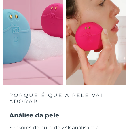
Luxemburgo
Entrega prevista
8/10/26
Macau, RAE da
Entrega prevista
8/12/26
China
Malásia
Entrega prevista
8/13/26
Malta
Entrega prevista
8/10/26
México
Entrega prevista
8/14/26
Mônaco
Entrega prevista
8/11/26
Países Baixos
Entrega prevista
8/10/26
PORQUE É QUE A PELE VAI
ADORAR
Nova Zelândia
Entrega prevista
8/10/26
Análise da pele
Noruega
Entrega prevista
8/10/26
Sensores de ouro de 24k analisam a