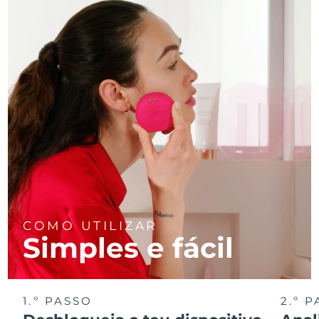
COMO UTILIZAR
Simples e fácil
1.º PASSO
2.º 