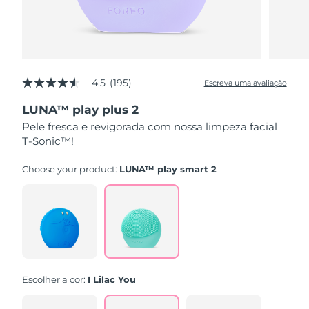
4.5
(195)
Escreva uma avaliação
4.5
de
LUNA™ play plus 2
5
estrelas,
Pele fresca e revigorada com nossa limpeza facial
valor
T-Sonic™!
médio
de
avaliação.
Choose your product:
LUNA™ play smart 2
Read
195
Reviews.
Link
abre
na
mesma
página.
Escolher a cor:
I Lilac You