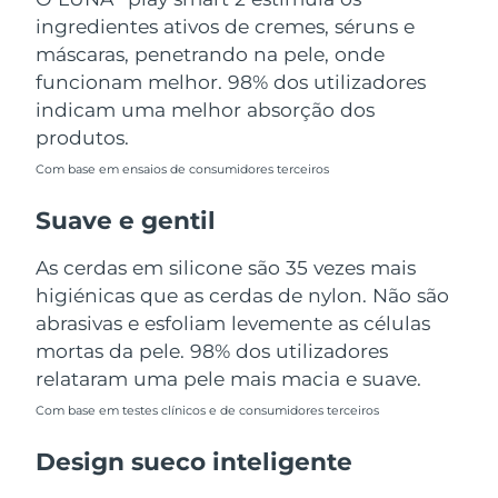
Tailândia
Entrega prevista
8/14/26
ingredientes ativos de cremes, séruns e
máscaras, penetrando na pele, onde
Turquia
Entrega prevista
8/11/26
funcionam melhor. 98% dos utilizadores
indicam uma melhor absorção dos
Emirados Árabes
Entrega prevista
8/11/26
produtos.
Unidos
Com base em ensaios de consumidores terceiros
Reino Unido
Entrega prevista
8/10/26
Suave e gentil
Estados Unidos
Entrega prevista
8/11/26
As cerdas em silicone são 35 vezes mais
higiénicas que as cerdas de nylon. Não são
Uzbequistão
Entrega prevista
8/15/26
abrasivas e esfoliam levemente as células
Vietnã
mortas da pele. 98% dos utilizadores
Entrega prevista
8/16/26
relataram uma pele mais macia e suave.
Com base em testes clínicos e de consumidores terceiros
Design sueco inteligente