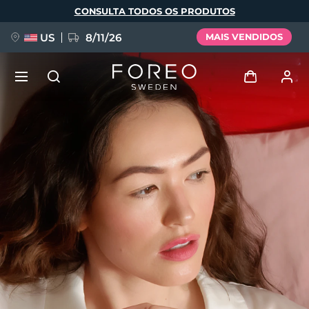
Pular
CONSULTA TODOS OS PRODUTOS
para
o
conteúdo
principal
US
8/11/26
MAIS VENDIDOS
NOVIDADE
Entrar
Idioma
BREAKING NEWS
Perfil de usuário
English
Deutsch
Español
Meus aparelhos
FAQ™ Pure Beauty-Tech Elixir
Français
Italiano
Português
Meus pedidos
Polski
Svenska
Русский
Türkçe
简体中文
繁體中文
Meus endereços
issa™ Teeth Whitening Set
As minhas subscrições