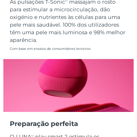
As pulsações T-Sonic
massajam o rosto
TM
para estimular a microcirculação, dão
Singapura
Entrega prevista
8/12/26
oxigénio e nutrientes às células para uma
pele mais saudável. 100% dos utilizadores
Eslováquia
Entrega prevista
8/10/26
têm uma pele mais luminosa e 98% melhor
aparência.
Eslovênia
Entrega prevista
8/10/26
Com base em ensaios de consumidores terceiros
África do Sul
Entrega prevista
8/18/26
Coreia do Sul
Entrega prevista
8/12/26
Espanha
Entrega prevista
8/10/26
Suécia
Entrega prevista
8/10/26
Suíça
Entrega prevista
8/10/26
Preparação perfeita
Taiwan
Entrega prevista
8/15/26
O LUNA
play smart 2 estimula os
TM