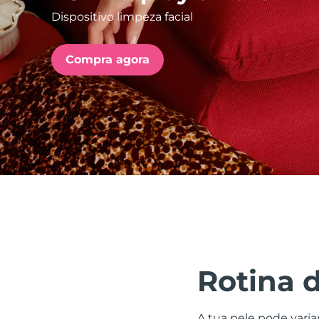
Dispositivo limpeza facial
issa™ Teeth Whitening Set
Compra agora
FAQ™ Dual LED Panel
POPULAR
Ofertas especiais
Bestsellers
Rotina 
A tua pele pode varia