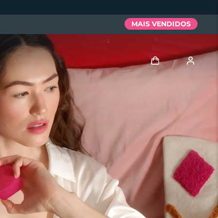
MAIS VENDIDOS
Entrar
Perfil de usuário
Meus aparelhos
Meus pedidos
Meus endereços
As minhas subscrições