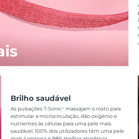
ais
Brilho saudável
As pulsações T-Sonic
massajam o rosto para
TM
estimular a microcirculação, dão oxigénio e
nutrientes às células para uma pele mais
saudável. 100% dos utilizadores têm uma pele
mais luminosa e 98% melhor aparência.