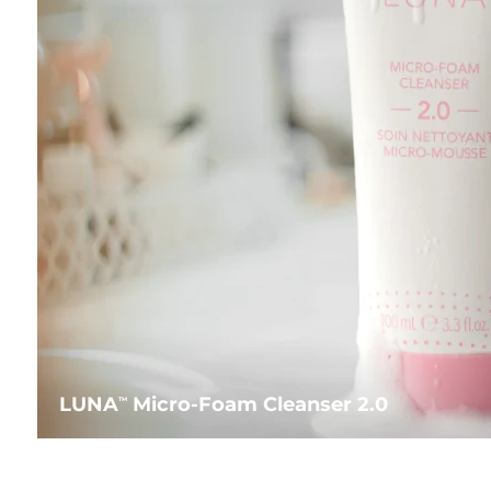
LUNA
Micro-Foam Cleanser 2.0
TM