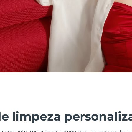
de limpeza personaliz
r consoante a estação, diariamente, ou até consoante a 