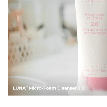
LUNA
Micro-Foam Cleanser 2.0
TM