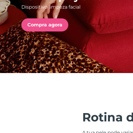
Dispositivo limpeza facial
issa™ Teeth Whitening Set
Compra agora
FAQ™ Dual LED Panel
POPULAR
Ofertas especiais
Bestsellers
Rotina 
A tua pele pode varia