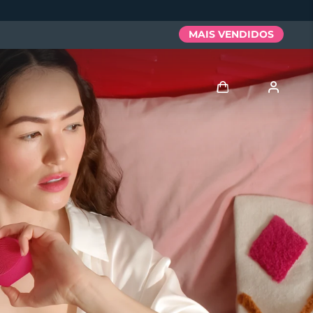
MAIS VENDIDOS
Entrar
Perfil de usuário
Meus aparelhos
Meus pedidos
Meus endereços
As minhas subscrições