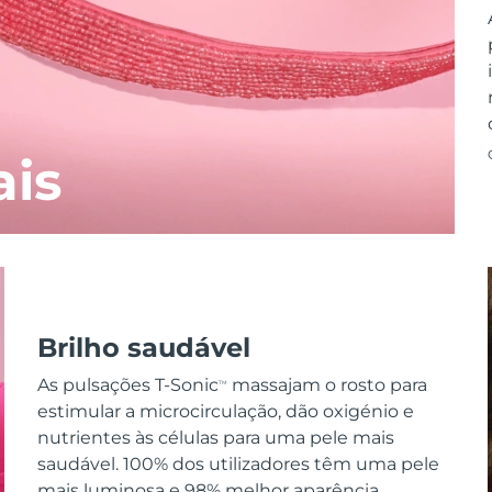
ais
Brilho saudável
As pulsações T-Sonic
massajam o rosto para
TM
estimular a microcirculação, dão oxigénio e
nutrientes às células para uma pele mais
saudável. 100% dos utilizadores têm uma pele
mais luminosa e 98% melhor aparência.