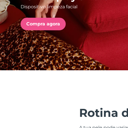
Dispositivo limpeza facial
issa™ Teeth Whitening Set
Compra agora
FAQ™ Dual LED Panel
POPULAR
Ofertas especiais
Bestsellers
Rotina 
A tua pele pode varia