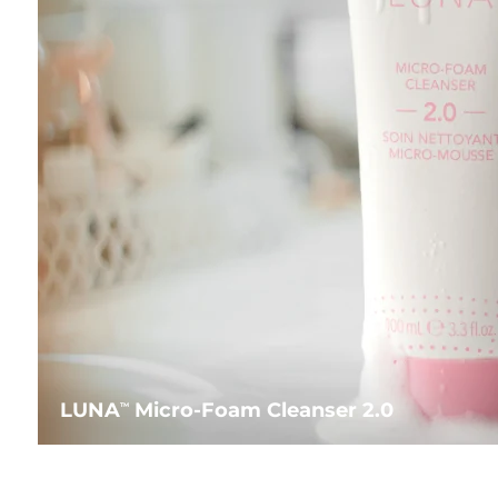
LUNA
Micro-Foam Cleanser 2.0
TM