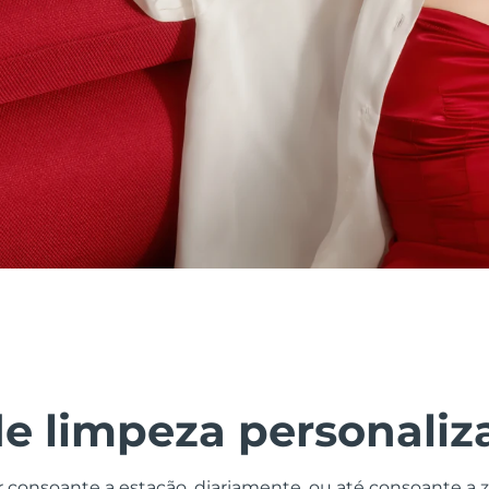
de limpeza personaliz
r consoante a estação, diariamente, ou até consoante a 