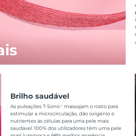
ais
Brilho saudável
As pulsações T-Sonic
massajam o rosto para
TM
estimular a microcirculação, dão oxigénio e
nutrientes às células para uma pele mais
saudável. 100% dos utilizadores têm uma pele
mais luminosa e 98% melhor aparência.