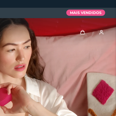
MAIS VENDIDOS
Entrar
Perfil de usuário
Meus aparelhos
Meus pedidos
Meus endereços
As minhas subscrições