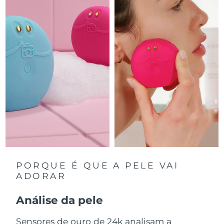
Luxemburgo
Entrega prevista
8/10/26
Macau, RAE da
Entrega prevista
8/12/26
China
Malásia
Entrega prevista
8/13/26
Malta
Entrega prevista
8/10/26
México
Entrega prevista
8/14/26
Mônaco
Entrega prevista
8/11/26
Países Baixos
Entrega prevista
8/10/26
PORQUE É QUE A PELE VAI
ADORAR
Nova Zelândia
Entrega prevista
8/10/26
Análise da pele
Noruega
Entrega prevista
8/10/26
Sensores de ouro de 24k analisam a