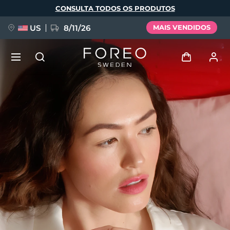
Pular
CONSULTA TODOS OS PRODUTOS
para
o
conteúdo
principal
US
8/11/26
MAIS VENDIDOS
NOVIDADE
Entrar
Idioma
BREAKING NEWS
Perfil de usuário
English
Deutsch
Español
Meus aparelhos
FAQ™ Pure Beauty-Tech Elixir
Français
Italiano
Português
Meus pedidos
Polski
Svenska
Русский
Türkçe
简体中文
繁體中文
Meus endereços
issa™ Teeth Whitening Set
As minhas subscrições