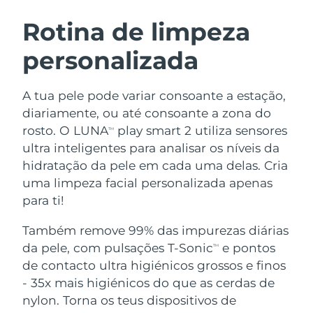
ROTINA DE BELEZA SUECA
Áustria
Entrega prevista
8/10/26
Rotina de limpeza
personalizada
Barein
Entrega prevista
8/11/26
Limpeza facial
Lifting facial
Bélgica
Entrega prevista
8/10/26
A tua pele pode variar consoante a estação,
LUNA™ 4 kit
BEAR™ 2 kit
diariamente, ou até consoante a zona do
Bermudas
Entrega prevista
8/16/26
Anti-aging massage
Microcurrent toning
rosto. O LUNA
play smart 2 utiliza sensores
TM
ultra inteligentes para analisar os níveis da
Bósnia e
Entrega prevista
8/13/26
hidratação da pele em cada uma delas. Cria
Hidratação
Cuidado oral
Herzegovina
LUNA™ 4 Plus
BEAR™ 2 go
uma limpeza facial personalizada apenas
UFO™ 3 kit
issa™ 4
Massage, LED heating
Microcurrent toning on-the-go
para ti!
Brunei
Entrega prevista
8/15/26
TRATAMENTO ANTIENVELHECIMENTO
Deep facial hydration
Hybrid silicone sonic toothbrush
FAQ™
Também remove 99% das impurezas diárias
Bulgária
Entrega prevista
8/10/26
da pele, com pulsações T-Sonic
e pontos
LUNA™ 4 Men
BEAR™ 2 eyes & lips
TM
UFO™ 3 LED
NEW
issa™ 4 plus
de contacto ultra higiénicos grossos e finos
Canadá
For men, anti-aging massage
Microcurrent line smoothing device
Entrega prevista
8/14/26
Near-infrared and red light therapy
- 35x mais higiénicos do que as cerdas de
Smart hybrid silicone sonic toothbrush
device
Chile
nylon. Torna os teus dispositivos de
Entrega prevista
8/14/26
Antienvelhecimento
Tratamentos LED