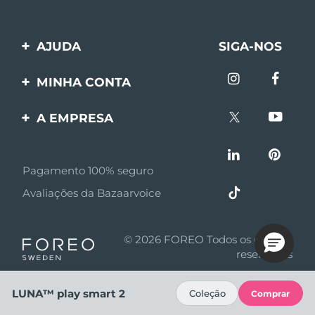
AJUDA
SIGA-NOS
Entre em contato
MINHA CONTA
Encomendas & Envios
Registro de produto
A EMPRESA
Garantia & Devolução
Suporte
Sobre FOREO
Perguntas frequentes
Pagamento 100% seguro
Afiliados
Informações da bateria
Avaliações da Bazaarvoice
Notícias de afiliados
MYSA
© 2026 FOREO Todos os direitos
Parceiro minoritário
reservados
Termos de uso
LUNA™ play smart 2
Coleção
Comprar
Política de privacidade