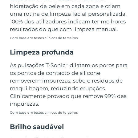
Omã
Entrega prevista
8/13/26
hidratação da pele em cada zona e criam
uma rotina de limpeza facial personalizada.
Filipinas
Entrega prevista
8/13/26
100% dos utilizadores indicam ter melhores
resultados do que com limpeza manual.
Polônia
Entrega prevista
8/11/26
Com base em testes clínicos de terceiros
Portugal
Entrega prevista
8/10/26
Limpeza profunda
Porto Rico
Entrega prevista
8/12/26
As pulsações T-Sonic
dilatam os poros para
TM
os pontos de contacto de silicone
Catar
Entrega prevista
8/11/26
removerem impurezas, sebo e resíduos de
maquilhagem, reduzindo erupções.
Reunião
Entrega prevista
8/15/26
Clinicamente provado que remove 99% das
impurezas.
Romênia
Entrega prevista
8/10/26
Com base em testes clínicos de terceiros
Rússia
Entrega prevista
8/18/26
Brilho saudável
Arábia Saudita
Entrega prevista
8/11/26