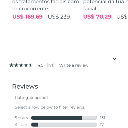
os tratamentos faciais com
potencial da tua 
microcorrente
facial
US$ 169,69
US$ 239
US$ 70,29
US$
4.5
(171)
Write a review
4.5
out
of
5
stars,
average
rating
value.
Read
171
Reviews.
Same
page
link.