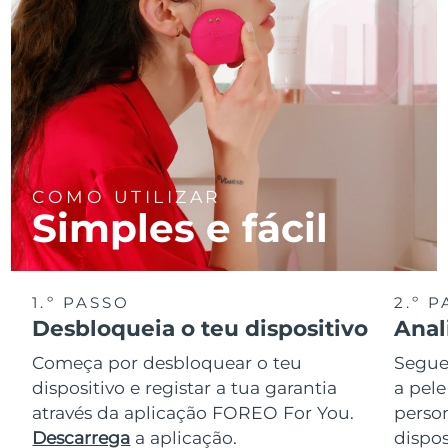
COMO UTILIZAR
Simples e fácil
1.º PASSO
2.º 
Desbloqueia o teu dispositivo
Anal
Começa por desbloquear o teu
Segue 
dispositivo e registar a tua garantia
a pele
através da aplicação FOREO For You.
perso
Descarrega
a aplicação.
dispos