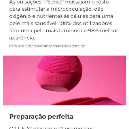
As pulsações T-Sonic
massajam o rosto
TM
para estimular a microcirculação, dão
Singapura
Entrega prevista
8/12/26
oxigénio e nutrientes às células para uma
pele mais saudável. 100% dos utilizadores
Eslováquia
Entrega prevista
8/10/26
têm uma pele mais luminosa e 98% melhor
aparência.
Eslovênia
Entrega prevista
8/10/26
Com base em ensaios de consumidores terceiros
África do Sul
Entrega prevista
8/18/26
Coreia do Sul
Entrega prevista
8/12/26
Espanha
Entrega prevista
8/10/26
Suécia
Entrega prevista
8/10/26
Suíça
Entrega prevista
8/10/26
Preparação perfeita
Taiwan
Entrega prevista
8/15/26
O LUNA
play smart 2 estimula os
TM