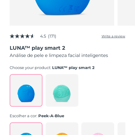
4.5
(171)
Write a review
4.5
out
LUNA™ play smart 2
of
5
Análise de pele e limpeza facial inteligentes
stars,
average
rating
Choose your product:
LUNA™ play smart 2
value.
Read
171
Reviews.
Same
page
link.
Escolher a cor:
Peek-A-Blue