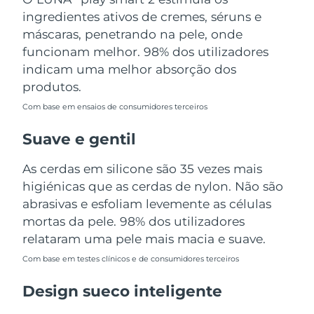
Tailândia
Entrega prevista
8/14/26
ingredientes ativos de cremes, séruns e
máscaras, penetrando na pele, onde
Turquia
Entrega prevista
8/11/26
funcionam melhor. 98% dos utilizadores
indicam uma melhor absorção dos
Emirados Árabes
Entrega prevista
8/11/26
produtos.
Unidos
Com base em ensaios de consumidores terceiros
Reino Unido
Entrega prevista
8/10/26
Suave e gentil
Estados Unidos
Entrega prevista
8/11/26
As cerdas em silicone são 35 vezes mais
higiénicas que as cerdas de nylon. Não são
Uzbequistão
Entrega prevista
8/15/26
abrasivas e esfoliam levemente as células
Vietnã
mortas da pele. 98% dos utilizadores
Entrega prevista
8/16/26
relataram uma pele mais macia e suave.
Com base em testes clínicos e de consumidores terceiros
Design sueco inteligente