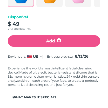
Disponível
$ 49
VAT and duty incl.
Add
8/13/26
US
Enviar para:
Entrega prevista:
Experience the world’s most intelligent facial cleansing
device! Made of ultra-soft, bacteria-resistant silicone that is
35x more hygienic than nylon bristles. 24k gold skin sensors
analyze skin on each area of your face, to create a perfectly
personalized cleansing routine just for you.
WHAT MAKES IT SPECIAL?
Measures skin moisture levels for a perfectly tailored