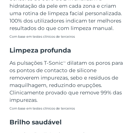
Omã
Entrega prevista
8/15/26
hidratação da pele em cada zona e criam
uma rotina de limpeza facial personalizada.
Filipinas
Entrega prevista
8/15/26
100% dos utilizadores indicam ter melhores
resultados do que com limpeza manual.
Polônia
Entrega prevista
8/13/26
Com base em testes clínicos de terceiros
Portugal
Entrega prevista
8/12/26
Limpeza profunda
Porto Rico
Entrega prevista
8/14/26
As pulsações T-Sonic
dilatam os poros para
TM
os pontos de contacto de silicone
Catar
Entrega prevista
8/13/26
removerem impurezas, sebo e resíduos de
maquilhagem, reduzindo erupções.
Reunião
Entrega prevista
8/17/26
Clinicamente provado que remove 99% das
impurezas.
Romênia
Entrega prevista
8/12/26
Com base em testes clínicos de terceiros
Rússia
Entrega prevista
8/20/26
Brilho saudável
Arábia Saudita
Entrega prevista
8/13/26