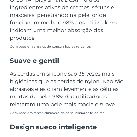
Tailândia
Entrega prevista
8/16/26
ingredientes ativos de cremes, séruns e
máscaras, penetrando na pele, onde
Turquia
Entrega prevista
8/13/26
funcionam melhor. 98% dos utilizadores
indicam uma melhor absorção dos
Emirados Árabes
Entrega prevista
8/13/26
produtos.
Unidos
Com base em ensaios de consumidores terceiros
Reino Unido
Entrega prevista
8/12/26
Suave e gentil
Estados Unidos
Entrega prevista
8/13/26
As cerdas em silicone são 35 vezes mais
higiénicas que as cerdas de nylon. Não são
Uzbequistão
Entrega prevista
8/17/26
abrasivas e esfoliam levemente as células
Vietnã
mortas da pele. 98% dos utilizadores
Entrega prevista
8/18/26
relataram uma pele mais macia e suave.
Com base em testes clínicos e de consumidores terceiros
Design sueco inteligente