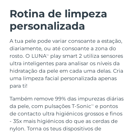
ROTINA DE BELEZA SUECA
Áustria
Entrega prevista
8/12/26
Rotina de limpeza
personalizada
Barein
Entrega prevista
8/13/26
Limpeza facial
Lifting facial
Bélgica
Entrega prevista
8/12/26
A tua pele pode variar consoante a estação,
LUNA™ 4 kit
BEAR™ 2 kit
diariamente, ou até consoante a zona do
Bermudas
Entrega prevista
8/18/26
Anti-aging massage
Microcurrent toning
rosto. O LUNA
play smart 2 utiliza sensores
TM
ultra inteligentes para analisar os níveis da
Bósnia e
Entrega prevista
8/15/26
hidratação da pele em cada uma delas. Cria
Hidratação
Cuidado oral
Herzegovina
LUNA™ 4 Plus
BEAR™ 2 go
uma limpeza facial personalizada apenas
UFO™ 3 kit
issa™ 4
Massage, LED heating
Microcurrent toning on-the-go
para ti!
Brunei
Entrega prevista
8/17/26
TRATAMENTO ANTIENVELHECIMENTO
Deep facial hydration
Hybrid silicone sonic toothbrush
FAQ™
Também remove 99% das impurezas diárias
Bulgária
Entrega prevista
8/12/26
da pele, com pulsações T-Sonic
e pontos
LUNA™ 4 Men
BEAR™ 2 eyes & lips
TM
UFO™ 3 LED
NEW
issa™ 4 plus
de contacto ultra higiénicos grossos e finos
Canadá
For men, anti-aging massage
Microcurrent line smoothing device
Entrega prevista
8/16/26
Near-infrared and red light therapy
- 35x mais higiénicos do que as cerdas de
Smart hybrid silicone sonic toothbrush
device
Chile
nylon. Torna os teus dispositivos de
Entrega prevista
8/16/26
Antienvelhecimento
Tratamentos LED