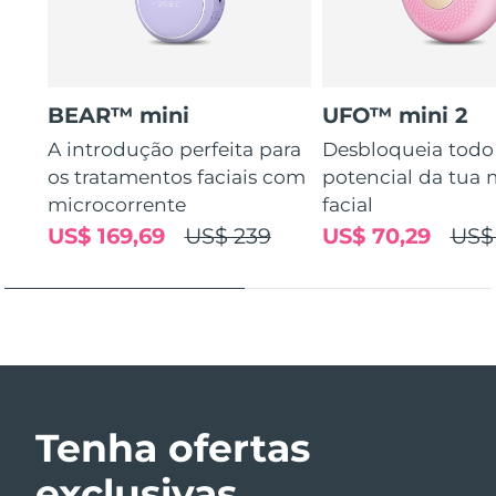
BEAR™ mini
UFO™ mini 2
A introdução perfeita para
Desbloqueia todo
os tratamentos faciais com
potencial da tua 
microcorrente
facial
US$ 169,69
US$ 239
US$ 70,29
US$
Tenha ofertas
exclusivas