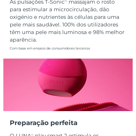
As pulsações T-Sonic
massajam o rosto
TM
para estimular a microcirculação, dão
Singapura
Entrega prevista
8/14/26
oxigénio e nutrientes às células para uma
pele mais saudável. 100% dos utilizadores
Eslováquia
Entrega prevista
8/12/26
têm uma pele mais luminosa e 98% melhor
aparência.
Eslovênia
Entrega prevista
8/12/26
Com base em ensaios de consumidores terceiros
África do Sul
Entrega prevista
8/20/26
Coreia do Sul
Entrega prevista
8/14/26
Espanha
Entrega prevista
8/12/26
Suécia
Entrega prevista
8/12/26
Suíça
Entrega prevista
8/12/26
Preparação perfeita
Taiwan
Entrega prevista
8/17/26
O LUNA
play smart 2 estimula os
TM