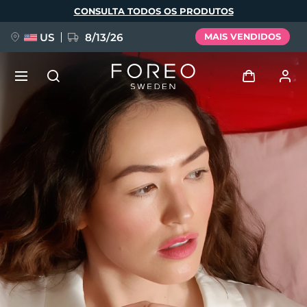
Pular
CONSULTA TODOS OS PRODUTOS
para
o
conteúdo
principal
US
8/13/26
MAIS VENDIDOS
NOVIDADE
Entrar
Idioma
BREAKING NEWS
Perfil de usuário
English
Deutsch
Español
Meus aparelhos
FAQ™ Pure Beauty-Tech Elixir
Français
Italiano
Português
Meus pedidos
Polski
Svenska
Русский
Türkçe
简体中文
繁體中文
Meus endereços
issa™ Teeth Whitening Set
As minhas subscrições