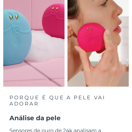
Luxemburgo
Entrega prevista
8/12/26
Macau, RAE da
Entrega prevista
8/14/26
China
Malásia
Entrega prevista
8/15/26
Malta
Entrega prevista
8/12/26
México
Entrega prevista
8/16/26
Mônaco
Entrega prevista
8/13/26
Países Baixos
Entrega prevista
8/12/26
PORQUE É QUE A PELE VAI
ADORAR
Nova Zelândia
Entrega prevista
8/12/26
Análise da pele
Noruega
Entrega prevista
8/12/26
Sensores de ouro de 24k analisam a