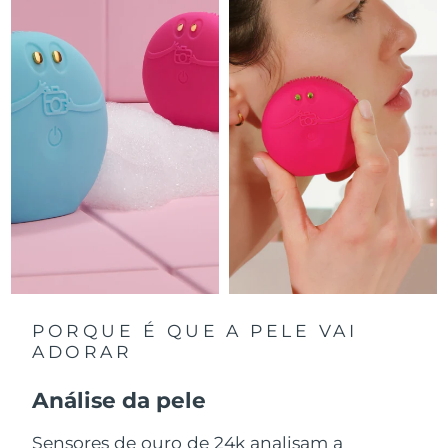
Luxemburgo
Entrega prevista
8/8/26
Macau, RAE da
Entrega prevista
8/10/26
China
Malásia
Entrega prevista
8/11/26
Malta
Entrega prevista
8/8/26
México
Entrega prevista
8/12/26
Mônaco
Entrega prevista
8/9/26
Países Baixos
Entrega prevista
8/8/26
PORQUE É QUE A PELE VAI
ADORAR
Nova Zelândia
Entrega prevista
8/8/26
Análise da pele
Noruega
Entrega prevista
8/8/26
Sensores de ouro de 24k analisam a