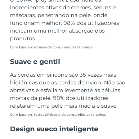
Tailândia
Entrega prevista
8/12/26
ingredientes ativos de cremes, séruns e
máscaras, penetrando na pele, onde
Turquia
Entrega prevista
8/9/26
funcionam melhor. 98% dos utilizadores
indicam uma melhor absorção dos
Emirados Árabes
Entrega prevista
8/9/26
produtos.
Unidos
Com base em ensaios de consumidores terceiros
Reino Unido
Entrega prevista
8/8/26
Suave e gentil
Estados Unidos
Entrega prevista
8/9/26
As cerdas em silicone são 35 vezes mais
higiénicas que as cerdas de nylon. Não são
Uzbequistão
Entrega prevista
8/13/26
abrasivas e esfoliam levemente as células
Vietnã
mortas da pele. 98% dos utilizadores
Entrega prevista
8/14/26
relataram uma pele mais macia e suave.
Com base em testes clínicos e de consumidores terceiros
Design sueco inteligente