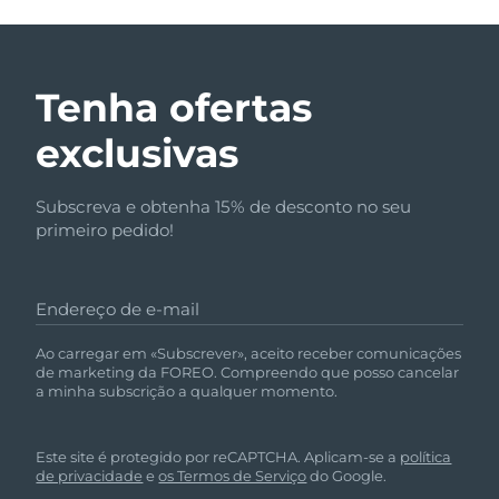
Tenha ofertas
exclusivas
Subscreva e obtenha 15% de desconto no seu
primeiro pedido!
Endereço de e-mail
Ao carregar em «Subscrever», aceito receber comunicações
de marketing da FOREO. Compreendo que posso cancelar
a minha subscrição a qualquer momento.
Este site é protegido por reCAPTCHA. Aplicam-se a
política
de privacidade
e
os Termos de Serviço
do Google.