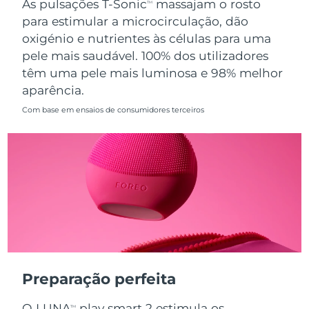
As pulsações T-Sonic
massajam o rosto
TM
para estimular a microcirculação, dão
Singapura
Entrega prevista
8/10/26
oxigénio e nutrientes às células para uma
pele mais saudável. 100% dos utilizadores
Eslováquia
Entrega prevista
8/8/26
têm uma pele mais luminosa e 98% melhor
aparência.
Eslovênia
Entrega prevista
8/8/26
Com base em ensaios de consumidores terceiros
África do Sul
Entrega prevista
8/16/26
Coreia do Sul
Entrega prevista
8/10/26
Espanha
Entrega prevista
8/8/26
Suécia
Entrega prevista
8/8/26
Suíça
Entrega prevista
8/8/26
Preparação perfeita
Taiwan
Entrega prevista
8/13/26
O LUNA
play smart 2 estimula os
TM