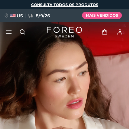
Pular
CONSULTA TODOS OS PRODUTOS
para
o
conteúdo
principal
US
8/9/26
MAIS VENDIDOS
NOVIDADE
Entrar
Idioma
BREAKING NEWS
Perfil de usuário
English
Deutsch
Español
Meus aparelhos
FAQ™ Pure Beauty-Tech Elixir
Français
Italiano
Português
Meus pedidos
Polski
Svenska
Русский
Türkçe
简体中文
繁體中文
Meus endereços
issa™ Teeth Whitening Set
As minhas subscrições