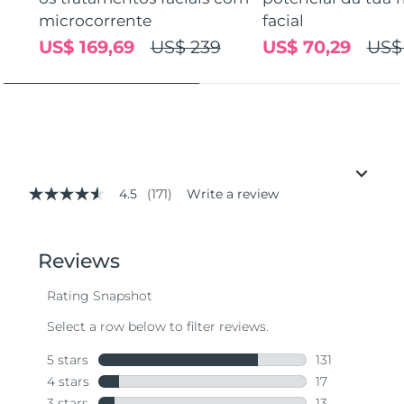
microcorrente
facial
US$ 169,69
US$ 239
US$ 70,29
US$
4.5
(171)
Write a review
4.5
out
of
5
stars,
average
rating
value.
Read
171
Reviews.
Same
page
link.