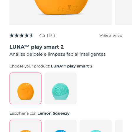
4.5
(171)
Write a review
4.5
out
LUNA™ play smart 2
of
5
Análise de pele e limpeza facial inteligentes
stars,
average
rating
Choose your product:
LUNA™ play smart 2
value.
Read
171
Reviews.
Same
page
link.
Escolher a cor:
Lemon Squeezy