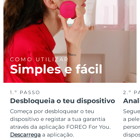
COMO UTILIZAR
Simples e fácil
1.º PASSO
2.º 
Desbloqueia o teu dispositivo
Anal
Começa por desbloquear o teu
Segue 
dispositivo e registar a tua garantia
a pele
através da aplicação FOREO For You.
perso
Descarrega
a aplicação.
dispos