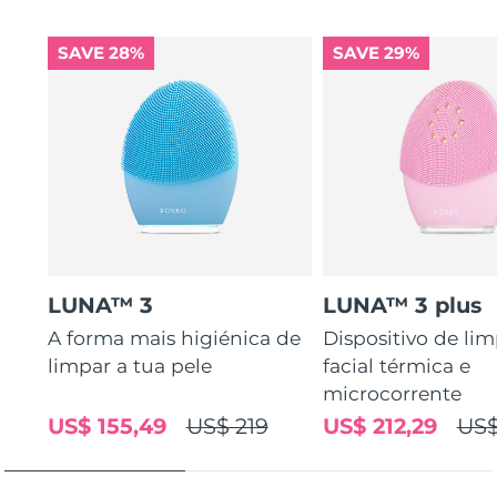
SAVE 28%
SAVE 29%
LUNA™ 3
LUNA™ 3 plus
A forma mais higiénica de
Dispositivo de li
limpar a tua pele
facial térmica e
microcorrente
US$ 155,49
US$ 219
US$ 212,29
US$