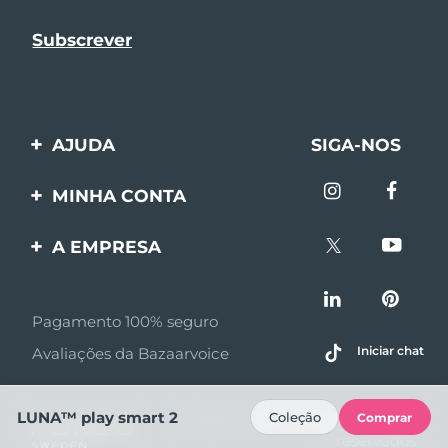
AJUDA
SIGA-NOS
Entre em contato
MINHA CONTA
Encomendas & Envios
Registro de produto
A EMPRESA
Garantia & Devolução
Suporte
Sobre FOREO
Perguntas frequentes
Pagamento 100% seguro
Afiliados
Informações da bateria
Iniciar chat
Avaliações da Bazaarvoice
Notícias de afiliados
MYSA
LUNA™ play smart 2
Coleção
Comprar
© 2026 FOREO Todos os direitos
Parceiro minoritário
reservados