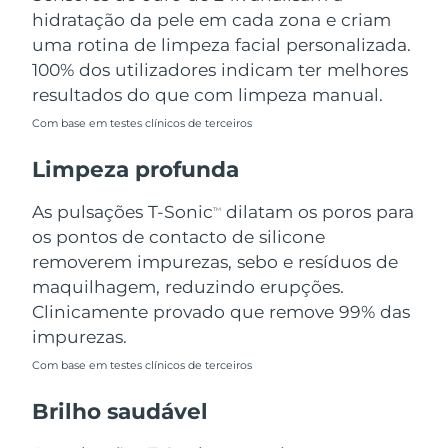
Omã
Entrega prevista
8/11/26
hidratação da pele em cada zona e criam
uma rotina de limpeza facial personalizada.
Filipinas
Entrega prevista
8/11/26
100% dos utilizadores indicam ter melhores
resultados do que com limpeza manual.
Polônia
Entrega prevista
8/9/26
Com base em testes clínicos de terceiros
Portugal
Entrega prevista
8/8/26
Limpeza profunda
Porto Rico
Entrega prevista
8/10/26
As pulsações T-Sonic
dilatam os poros para
TM
os pontos de contacto de silicone
Catar
Entrega prevista
8/9/26
removerem impurezas, sebo e resíduos de
maquilhagem, reduzindo erupções.
Reunião
Entrega prevista
8/13/26
Clinicamente provado que remove 99% das
impurezas.
Romênia
Entrega prevista
8/8/26
Com base em testes clínicos de terceiros
Rússia
Entrega prevista
8/16/26
Brilho saudável
Arábia Saudita
Entrega prevista
8/9/26