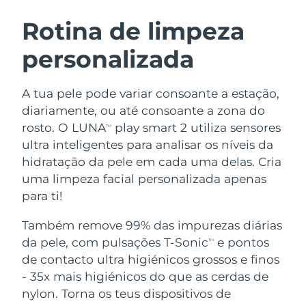
ROTINA DE BELEZA SUECA
Áustria
Entrega prevista
8/8/26
Rotina de limpeza
personalizada
Barein
Entrega prevista
8/9/26
Limpeza facial
Lifting facial
Bélgica
Entrega prevista
8/8/26
A tua pele pode variar consoante a estação,
LUNA™ 4 kit
BEAR™ 2 kit
diariamente, ou até consoante a zona do
Bermudas
Entrega prevista
8/14/26
Anti-aging massage
Microcurrent toning
rosto. O LUNA
play smart 2 utiliza sensores
TM
ultra inteligentes para analisar os níveis da
Bósnia e
Entrega prevista
8/11/26
hidratação da pele em cada uma delas. Cria
Hidratação
Cuidado oral
Herzegovina
LUNA™ 4 Plus
BEAR™ 2 go
uma limpeza facial personalizada apenas
UFO™ 3 kit
issa™ 4
Massage, LED heating
Microcurrent toning on-the-go
para ti!
Brunei
Entrega prevista
8/13/26
TRATAMENTO ANTIENVELHECIMENTO
Deep facial hydration
Hybrid silicone sonic toothbrush
FAQ™
Também remove 99% das impurezas diárias
Bulgária
Entrega prevista
8/8/26
da pele, com pulsações T-Sonic
e pontos
LUNA™ 4 Men
BEAR™ 2 eyes & lips
TM
UFO™ 3 LED
NEW
issa™ 4 plus
de contacto ultra higiénicos grossos e finos
Canadá
For men, anti-aging massage
Microcurrent line smoothing device
Entrega prevista
8/12/26
Near-infrared and red light therapy
- 35x mais higiénicos do que as cerdas de
Smart hybrid silicone sonic toothbrush
device
Chile
nylon. Torna os teus dispositivos de
Entrega prevista
8/12/26
Antienvelhecimento
Tratamentos LED