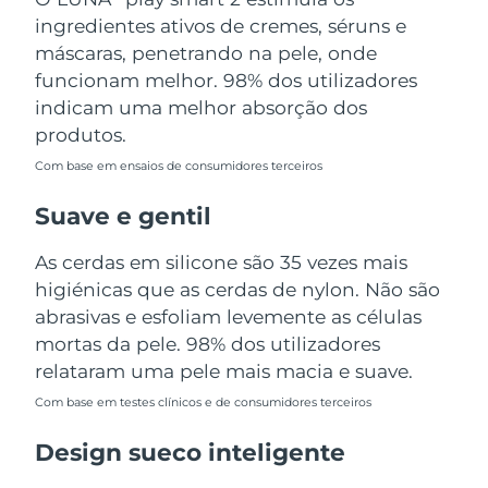
Tailândia
Entrega prevista
12/08/2026
ingredientes ativos de cremes, séruns e
máscaras, penetrando na pele, onde
Turquia
Entrega prevista
09/08/2026
funcionam melhor. 98% dos utilizadores
indicam uma melhor absorção dos
Emirados Árabes
Entrega prevista
09/08/2026
produtos.
Unidos
Com base em ensaios de consumidores terceiros
Reino Unido
Entrega prevista
08/08/2026
Suave e gentil
Estados Unidos
Entrega prevista
09/08/2026
As cerdas em silicone são 35 vezes mais
higiénicas que as cerdas de nylon. Não são
Uzbequistão
Entrega prevista
13/08/2026
abrasivas e esfoliam levemente as células
Vietnã
mortas da pele. 98% dos utilizadores
Entrega prevista
14/08/2026
relataram uma pele mais macia e suave.
Com base em testes clínicos e de consumidores terceiros
Design sueco inteligente