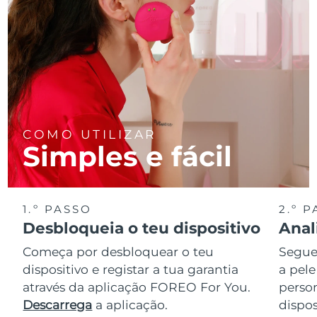
COMO UTILIZAR
Simples e fácil
1.º PASSO
2.º 
Desbloqueia o teu dispositivo
Anal
Começa por desbloquear o teu
Segue 
dispositivo e registar a tua garantia
a pele
através da aplicação FOREO For You.
perso
Descarrega
a aplicação.
dispos