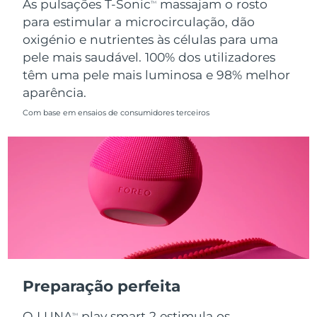
As pulsações T-Sonic
massajam o rosto
TM
para estimular a microcirculação, dão
Singapura
Entrega prevista
10/08/2026
oxigénio e nutrientes às células para uma
pele mais saudável. 100% dos utilizadores
Eslováquia
Entrega prevista
08/08/2026
têm uma pele mais luminosa e 98% melhor
aparência.
Eslovênia
Entrega prevista
08/08/2026
Com base em ensaios de consumidores terceiros
África do Sul
Entrega prevista
16/08/2026
Coreia do Sul
Entrega prevista
10/08/2026
Espanha
Entrega prevista
08/08/2026
Suécia
Entrega prevista
08/08/2026
Suíça
Entrega prevista
08/08/2026
Preparação perfeita
Taiwan
Entrega prevista
13/08/2026
O LUNA
play smart 2 estimula os
TM