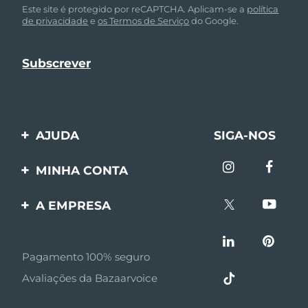
Este site é protegido por reCAPTCHA. Aplicam-se a
política
de privacidade
e
os Termos de Serviço
do Google.
AJUDA
SIGA-NOS
Entre em contato
MINHA CONTA
Encomendas & Envios
Registro de produto
A EMPRESA
Garantia & Devolução
Suporte
Sobre FOREO
Perguntas frequentes
Pagamento 100% seguro
Afiliados
Informações da bateria
Avaliações da Bazaarvoice
Notícias de afiliados