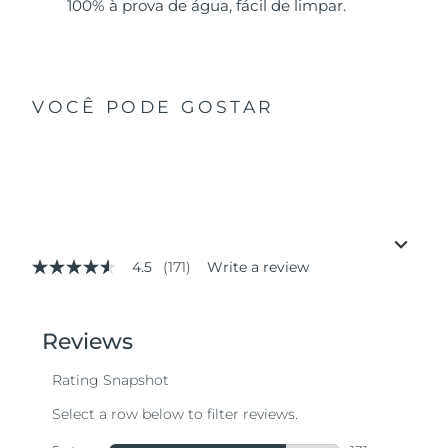
100% à prova de água, fácil de limpar.
VOCÊ PODE GOSTAR
4.5
(171)
Write a review
4.5
out
of
5
stars,
average
rating
value.
Read
171
Reviews.