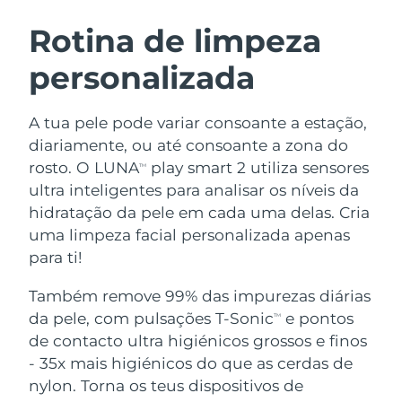
ROTINA DE BELEZA SUECA
Áustria
Entrega prevista
08/08/2026
Rotina de limpeza
personalizada
Barein
Entrega prevista
09/08/2026
Limpeza facial
Lifting facial
Bélgica
Entrega prevista
08/08/2026
A tua pele pode variar consoante a estação,
LUNA™ 4 kit
BEAR™ 2 kit
diariamente, ou até consoante a zona do
Bermudas
Entrega prevista
14/08/2026
Anti-aging massage
Microcurrent toning
rosto. O LUNA
play smart 2 utiliza sensores
TM
ultra inteligentes para analisar os níveis da
Bósnia e
Entrega prevista
11/08/2026
hidratação da pele em cada uma delas. Cria
Hidratação
Cuidado oral
Herzegovina
LUNA™ 4 Plus
BEAR™ 2 go
uma limpeza facial personalizada apenas
UFO™ 3 kit
issa™ 4
Massage, LED heating
Microcurrent toning on-the-go
para ti!
Brunei
Entrega prevista
13/08/2026
TRATAMENTO ANTIENVELHECIMENTO
Deep facial hydration
Hybrid silicone sonic toothbrush
FAQ™
Também remove 99% das impurezas diárias
Bulgária
Entrega prevista
08/08/2026
da pele, com pulsações T-Sonic
e pontos
LUNA™ 4 Men
BEAR™ 2 eyes & lips
TM
UFO™ 3 LED
NEW
issa™ 4 plus
de contacto ultra higiénicos grossos e finos
Canadá
For men, anti-aging massage
Microcurrent line smoothing device
Entrega prevista
12/08/2026
Near-infrared and red light therapy
- 35x mais higiénicos do que as cerdas de
Smart hybrid silicone sonic toothbrush
device
Chile
nylon. Torna os teus dispositivos de
Entrega prevista
12/08/2026
Antienvelhecimento
Tratamentos LED