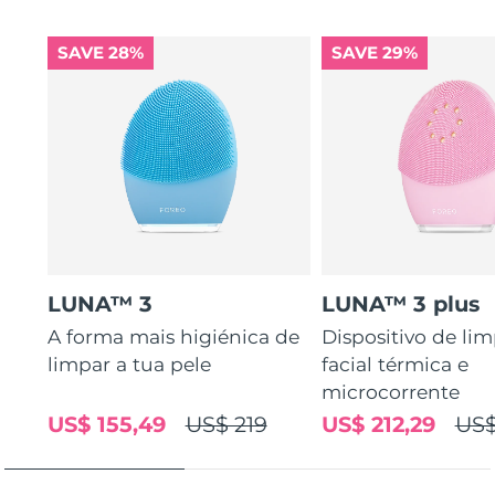
SAVE 28%
SAVE 29%
LUNA™ 3
LUNA™ 3 plus
A forma mais higiénica de
Dispositivo de li
limpar a tua pele
facial térmica e
microcorrente
US$ 155,49
US$ 219
US$ 212,29
US$