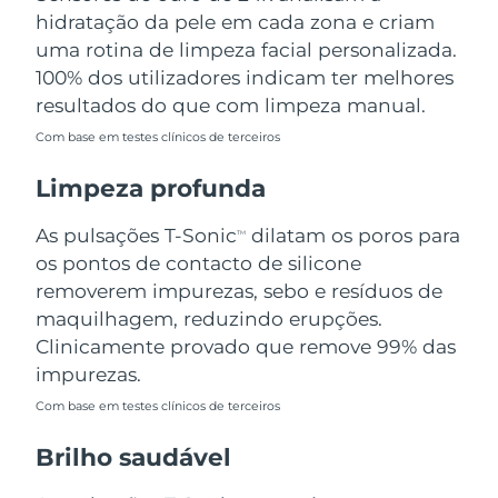
Omã
Entrega prevista
11/08/2026
hidratação da pele em cada zona e criam
uma rotina de limpeza facial personalizada.
Filipinas
Entrega prevista
11/08/2026
100% dos utilizadores indicam ter melhores
resultados do que com limpeza manual.
Polônia
Entrega prevista
09/08/2026
Com base em testes clínicos de terceiros
Portugal
Entrega prevista
08/08/2026
Limpeza profunda
Porto Rico
Entrega prevista
10/08/2026
As pulsações T-Sonic
dilatam os poros para
TM
os pontos de contacto de silicone
Catar
Entrega prevista
09/08/2026
removerem impurezas, sebo e resíduos de
maquilhagem, reduzindo erupções.
Reunião
Entrega prevista
13/08/2026
Clinicamente provado que remove 99% das
impurezas.
Romênia
Entrega prevista
08/08/2026
Com base em testes clínicos de terceiros
Rússia
Entrega prevista
16/08/2026
Brilho saudável
Arábia Saudita
Entrega prevista
09/08/2026