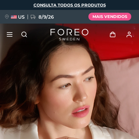
Pular
CONSULTA TODOS OS PRODUTOS
para
o
conteúdo
principal
US
8/9/26
MAIS VENDIDOS
NOVIDADE
Entrar
Idioma
BREAKING NEWS
Perfil de usuário
English
Deutsch
Español
Meus aparelhos
FAQ™ Pure Beauty-Tech Elixir
Français
Italiano
Português
Meus pedidos
Polski
Svenska
Русский
Türkçe
简体中文
繁體中文
Meus endereços
issa™ Teeth Whitening Set
As minhas subscrições