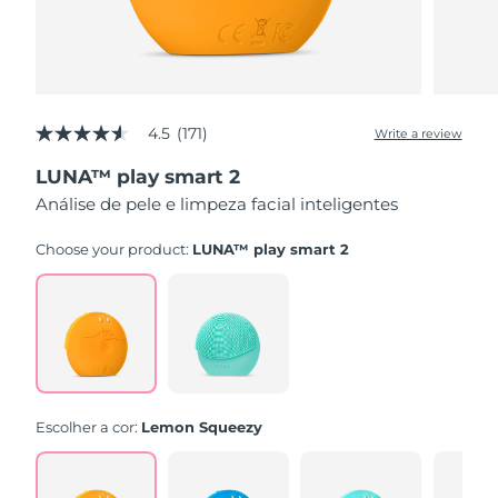
4.5
(171)
Write a review
4.5
out
LUNA™ play smart 2
of
5
Análise de pele e limpeza facial inteligentes
stars,
average
rating
Choose your product:
LUNA™ play smart 2
value.
Read
171
Reviews.
Same
page
link.
Escolher a cor:
Lemon Squeezy