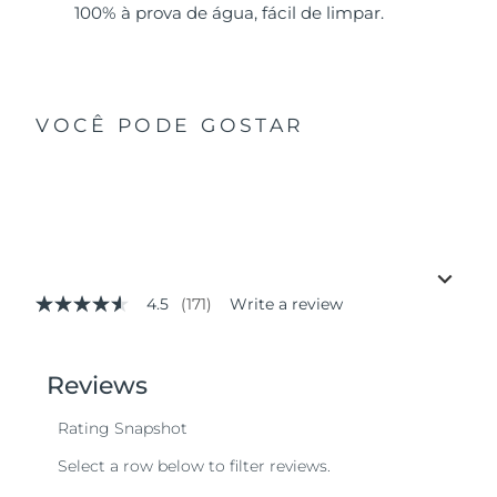
100% à prova de água, fácil de limpar.
VOCÊ PODE GOSTAR
4.5
(171)
Write a review
4.5
out
of
5
stars,
average
rating
value.
Read
171
Reviews.