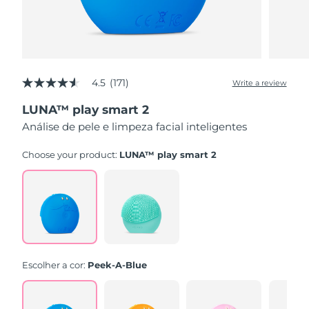
4.5
(171)
Write a review
4.5
out
LUNA™ play smart 2
of
5
Análise de pele e limpeza facial inteligentes
stars,
average
rating
Choose your product:
LUNA™ play smart 2
value.
Read
171
Reviews.
Same
page
link.
Escolher a cor:
Peek-A-Blue