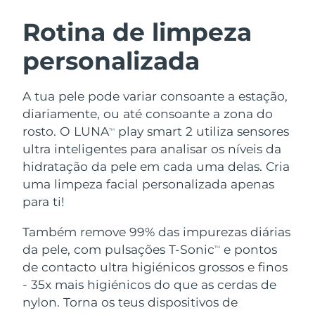
ROTINA DE BELEZA SUECA
Áustria
Entrega prevista
11/08/2026
Rotina de limpeza
personalizada
Barein
Entrega prevista
12/08/2026
Limpeza facial
Lifting facial
Bélgica
Entrega prevista
11/08/2026
A tua pele pode variar consoante a estação,
LUNA™ 4 kit
BEAR™ 2 kit
diariamente, ou até consoante a zona do
Bermudas
Entrega prevista
17/08/2026
Anti-aging massage
Microcurrent toning
rosto. O LUNA
play smart 2 utiliza sensores
TM
ultra inteligentes para analisar os níveis da
Bósnia e
Entrega prevista
14/08/2026
hidratação da pele em cada uma delas. Cria
Hidratação
Cuidado oral
Herzegovina
LUNA™ 4 Plus
BEAR™ 2 go
uma limpeza facial personalizada apenas
UFO™ 3 kit
issa™ 4
Massage, LED heating
Microcurrent toning on-the-go
para ti!
Brunei
Entrega prevista
16/08/2026
TRATAMENTO ANTIENVELHECIMENTO
Deep facial hydration
Hybrid silicone sonic toothbrush
FAQ™
Também remove 99% das impurezas diárias
Bulgária
Entrega prevista
11/08/2026
da pele, com pulsações T-Sonic
e pontos
LUNA™ 4 Men
BEAR™ 2 eyes & lips
TM
UFO™ 3 LED
NEW
issa™ 4 plus
de contacto ultra higiénicos grossos e finos
Canadá
For men, anti-aging massage
Microcurrent line smoothing device
Entrega prevista
15/08/2026
Near-infrared and red light therapy
- 35x mais higiénicos do que as cerdas de
Smart hybrid silicone sonic toothbrush
device
Chile
nylon. Torna os teus dispositivos de
Entrega prevista
15/08/2026
Antienvelhecimento
Tratamentos LED