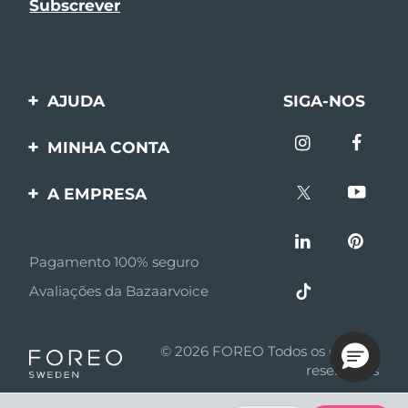
AJUDA
SIGA-NOS
Entre em contato
MINHA CONTA
Encomendas & Envios
Registro de produto
A EMPRESA
Garantia & Devolução
Suporte
Sobre FOREO
Perguntas frequentes
Pagamento 100% seguro
Afiliados
Informações da bateria
Avaliações da Bazaarvoice
Notícias de afiliados
MYSA
© 2026 FOREO Todos os direitos
Parceiro minoritário
reservados
Termos de uso