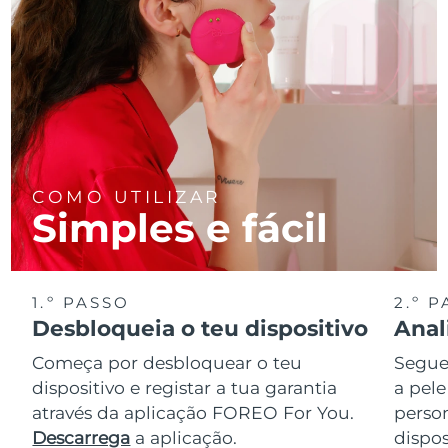
COMO UTILIZAR
Simples e fácil
1.º PASSO
2.º 
Desbloqueia o teu dispositivo
Anal
Começa por desbloquear o teu
Segue 
dispositivo e registar a tua garantia
a pele
através da aplicação FOREO For You.
perso
Descarrega
a aplicação.
dispos