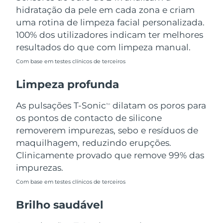
Omã
Entrega prevista
14/08/2026
hidratação da pele em cada zona e criam
uma rotina de limpeza facial personalizada.
Filipinas
Entrega prevista
14/08/2026
100% dos utilizadores indicam ter melhores
resultados do que com limpeza manual.
Polônia
Entrega prevista
12/08/2026
Com base em testes clínicos de terceiros
Portugal
Entrega prevista
11/08/2026
Limpeza profunda
Porto Rico
Entrega prevista
13/08/2026
As pulsações T-Sonic
dilatam os poros para
TM
os pontos de contacto de silicone
Catar
Entrega prevista
12/08/2026
removerem impurezas, sebo e resíduos de
maquilhagem, reduzindo erupções.
Reunião
Entrega prevista
16/08/2026
Clinicamente provado que remove 99% das
impurezas.
Romênia
Entrega prevista
11/08/2026
Com base em testes clínicos de terceiros
Rússia
Entrega prevista
19/08/2026
Brilho saudável
Arábia Saudita
Entrega prevista
12/08/2026