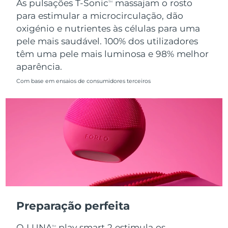
As pulsações T-Sonic
massajam o rosto
TM
para estimular a microcirculação, dão
Singapura
Entrega prevista
13/08/2026
oxigénio e nutrientes às células para uma
pele mais saudável. 100% dos utilizadores
Eslováquia
Entrega prevista
11/08/2026
têm uma pele mais luminosa e 98% melhor
aparência.
Eslovênia
Entrega prevista
11/08/2026
Com base em ensaios de consumidores terceiros
África do Sul
Entrega prevista
19/08/2026
Coreia do Sul
Entrega prevista
13/08/2026
Espanha
Entrega prevista
11/08/2026
Suécia
Entrega prevista
11/08/2026
Suíça
Entrega prevista
11/08/2026
Preparação perfeita
Taiwan
Entrega prevista
16/08/2026
O LUNA
play smart 2 estimula os
TM