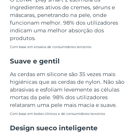
Tailândia
Entrega prevista
15/08/2026
ingredientes ativos de cremes, séruns e
máscaras, penetrando na pele, onde
Turquia
Entrega prevista
12/08/2026
funcionam melhor. 98% dos utilizadores
indicam uma melhor absorção dos
Emirados Árabes
Entrega prevista
12/08/2026
produtos.
Unidos
Com base em ensaios de consumidores terceiros
Reino Unido
Entrega prevista
11/08/2026
Suave e gentil
Estados Unidos
Entrega prevista
12/08/2026
As cerdas em silicone são 35 vezes mais
higiénicas que as cerdas de nylon. Não são
Uzbequistão
Entrega prevista
16/08/2026
abrasivas e esfoliam levemente as células
Vietnã
mortas da pele. 98% dos utilizadores
Entrega prevista
17/08/2026
relataram uma pele mais macia e suave.
Com base em testes clínicos e de consumidores terceiros
Design sueco inteligente