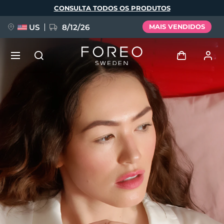
Pular
CONSULTA TODOS OS PRODUTOS
para
o
conteúdo
principal
US
8/12/26
MAIS VENDIDOS
NOVIDADE
Entrar
Idioma
BREAKING NEWS
Perfil de usuário
English
Deutsch
Español
Meus aparelhos
FAQ™ Pure Beauty-Tech Elixir
Français
Italiano
Português
Meus pedidos
Polski
Svenska
Русский
Türkçe
简体中文
繁體中文
Meus endereços
issa™ Teeth Whitening Set
As minhas subscrições