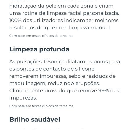
Omã
Entrega prevista
14/08/2026
hidratação da pele em cada zona e criam
uma rotina de limpeza facial personalizada.
Filipinas
Entrega prevista
14/08/2026
100% dos utilizadores indicam ter melhores
resultados do que com limpeza manual.
Polônia
Entrega prevista
12/08/2026
Com base em testes clínicos de terceiros
Portugal
Entrega prevista
11/08/2026
Limpeza profunda
Porto Rico
Entrega prevista
13/08/2026
As pulsações T-Sonic
dilatam os poros para
TM
os pontos de contacto de silicone
Catar
Entrega prevista
12/08/2026
removerem impurezas, sebo e resíduos de
maquilhagem, reduzindo erupções.
Reunião
Entrega prevista
16/08/2026
Clinicamente provado que remove 99% das
impurezas.
Romênia
Entrega prevista
11/08/2026
Com base em testes clínicos de terceiros
Rússia
Entrega prevista
19/08/2026
Brilho saudável
Arábia Saudita
Entrega prevista
12/08/2026