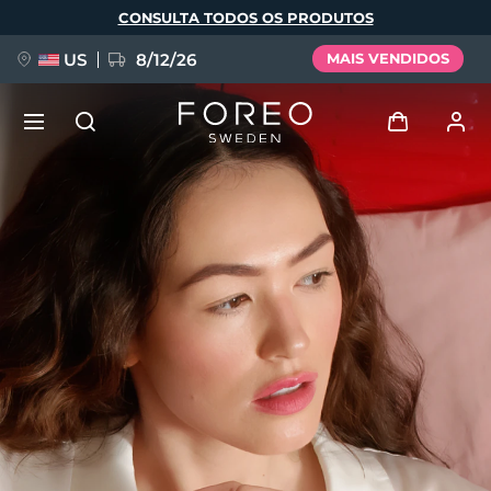
Pular
CONSULTA TODOS OS PRODUTOS
para
o
conteúdo
principal
US
8/12/26
MAIS VENDIDOS
NOVIDADE
Entrar
Idioma
BREAKING NEWS
Perfil de usuário
English
Deutsch
Español
Meus aparelhos
FAQ™ Pure Beauty-Tech Elixir
Français
Italiano
Português
Meus pedidos
Polski
Svenska
Русский
Türkçe
简体中文
繁體中文
Meus endereços
issa™ Teeth Whitening Set
As minhas subscrições