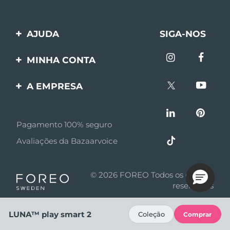
AJUDA
SIGA-NOS
Entre em contato
MINHA CONTA
Encomendas & Envios
Registro de produto
A EMPRESA
Garantia & Devolução
Suporte
Sobre FOREO
Perguntas frequentes
Pagamento 100% seguro
Afiliados
Informações da bateria
Avaliações da Bazaarvoice
Notícias de afiliados
MYSA
© 2026 FOREO Todos os direitos
Parceiro minoritário
reservados
Termos de uso
LUNA™ play smart 2
Coleção
Comprar
Política de privacidade