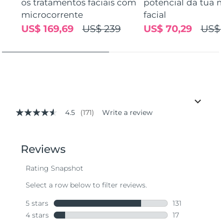
os tratamentos faciais com
potencial da tua 
microcorrente
facial
US$ 169,69
US$ 239
US$ 70,29
US$
4.5
(171)
Write a review
4.5
out
of
5
stars,
average
rating
value.
Read
171
Reviews.
Same
page
link.