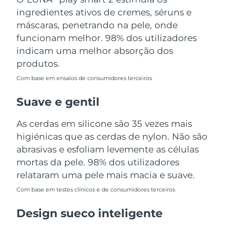
Tailândia
Entrega prevista
15/08/2026
ingredientes ativos de cremes, séruns e
máscaras, penetrando na pele, onde
Turquia
Entrega prevista
12/08/2026
funcionam melhor. 98% dos utilizadores
indicam uma melhor absorção dos
Emirados Árabes
Entrega prevista
12/08/2026
produtos.
Unidos
Com base em ensaios de consumidores terceiros
Reino Unido
Entrega prevista
11/08/2026
Suave e gentil
Estados Unidos
Entrega prevista
12/08/2026
As cerdas em silicone são 35 vezes mais
higiénicas que as cerdas de nylon. Não são
Uzbequistão
Entrega prevista
16/08/2026
abrasivas e esfoliam levemente as células
Vietnã
mortas da pele. 98% dos utilizadores
Entrega prevista
17/08/2026
relataram uma pele mais macia e suave.
Com base em testes clínicos e de consumidores terceiros
Design sueco inteligente