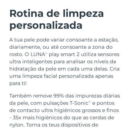
ROTINA DE BELEZA SUECA
Áustria
Entrega prevista
11/08/2026
Rotina de limpeza
personalizada
Barein
Entrega prevista
12/08/2026
Limpeza facial
Lifting facial
Bélgica
Entrega prevista
11/08/2026
A tua pele pode variar consoante a estação,
LUNA™ 4 kit
BEAR™ 2 kit
diariamente, ou até consoante a zona do
Bermudas
Entrega prevista
17/08/2026
Anti-aging massage
Microcurrent toning
rosto. O LUNA
play smart 2 utiliza sensores
TM
ultra inteligentes para analisar os níveis da
Bósnia e
Entrega prevista
14/08/2026
hidratação da pele em cada uma delas. Cria
Hidratação
Cuidado oral
Herzegovina
LUNA™ 4 Plus
BEAR™ 2 go
uma limpeza facial personalizada apenas
UFO™ 3 kit
issa™ 4
Massage, LED heating
Microcurrent toning on-the-go
para ti!
Brunei
Entrega prevista
16/08/2026
TRATAMENTO ANTIENVELHECIMENTO
Deep facial hydration
Hybrid silicone sonic toothbrush
FAQ™
Também remove 99% das impurezas diárias
Bulgária
Entrega prevista
11/08/2026
da pele, com pulsações T-Sonic
e pontos
LUNA™ 4 Men
BEAR™ 2 eyes & lips
TM
UFO™ 3 LED
NEW
issa™ 4 plus
de contacto ultra higiénicos grossos e finos
Canadá
For men, anti-aging massage
Microcurrent line smoothing device
Entrega prevista
15/08/2026
Near-infrared and red light therapy
- 35x mais higiénicos do que as cerdas de
Smart hybrid silicone sonic toothbrush
device
Chile
nylon. Torna os teus dispositivos de
Entrega prevista
15/08/2026
Antienvelhecimento
Tratamentos LED