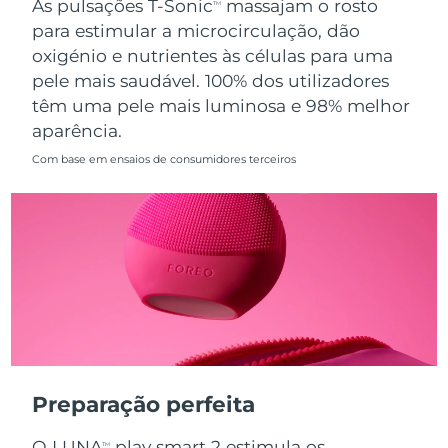
As pulsações T-Sonic
massajam o rosto
TM
para estimular a microcirculação, dão
Singapura
Entrega prevista
13/08/2026
oxigénio e nutrientes às células para uma
pele mais saudável. 100% dos utilizadores
Eslováquia
Entrega prevista
11/08/2026
têm uma pele mais luminosa e 98% melhor
aparência.
Eslovênia
Entrega prevista
11/08/2026
Com base em ensaios de consumidores terceiros
África do Sul
Entrega prevista
19/08/2026
Coreia do Sul
Entrega prevista
13/08/2026
Espanha
Entrega prevista
11/08/2026
Suécia
Entrega prevista
11/08/2026
Suíça
Entrega prevista
11/08/2026
Preparação perfeita
Taiwan
Entrega prevista
16/08/2026
O LUNA
play smart 2 estimula os
TM