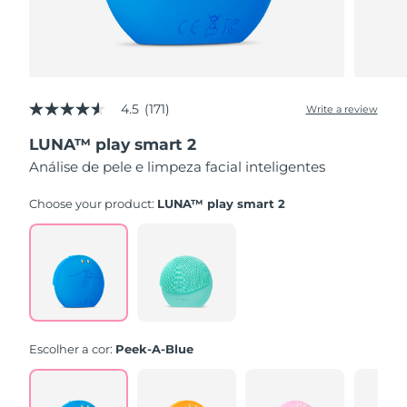
4.5
(171)
Write a review
4.5
out
LUNA™ play smart 2
of
5
Análise de pele e limpeza facial inteligentes
stars,
average
rating
Choose your product:
LUNA™ play smart 2
value.
Read
171
Reviews.
Same
page
link.
Escolher a cor:
Peek-A-Blue