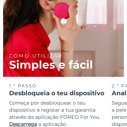
COMO UTILIZAR
Simples e fácil
1.º PASSO
2.º 
Desbloqueia o teu dispositivo
Anal
Começa por desbloquear o teu
Segue 
dispositivo e registar a tua garantia
a pele
através da aplicação FOREO For You.
perso
Descarrega
a aplicação.
dispos