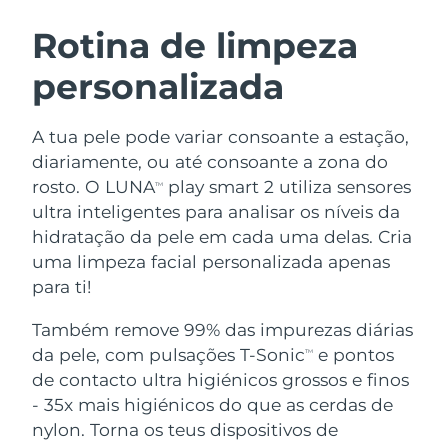
ROTINA DE BELEZA SUECA
Áustria
Entrega prevista
8/8/26
Rotina de limpeza
personalizada
Barein
Entrega prevista
9/8/26
Limpeza facial
Lifting facial
Bélgica
Entrega prevista
8/8/26
A tua pele pode variar consoante a estação,
LUNA™ 4 kit
BEAR™ 2 kit
diariamente, ou até consoante a zona do
Bermudas
Entrega prevista
14/8/26
Anti-aging massage
Microcurrent toning
rosto. O LUNA
play smart 2 utiliza sensores
TM
ultra inteligentes para analisar os níveis da
Bósnia e
Entrega prevista
11/8/26
hidratação da pele em cada uma delas. Cria
Hidratação
Cuidado oral
Herzegovina
LUNA™ 4 Plus
BEAR™ 2 go
uma limpeza facial personalizada apenas
UFO™ 3 kit
issa™ 4
Massage, LED heating
Microcurrent toning on-the-go
para ti!
Brunei
Entrega prevista
13/8/26
TRATAMENTO ANTIENVELHECIMENTO
Deep facial hydration
Hybrid silicone sonic toothbrush
FAQ™
Também remove 99% das impurezas diárias
Bulgária
Entrega prevista
8/8/26
da pele, com pulsações T-Sonic
e pontos
LUNA™ 4 Men
BEAR™ 2 eyes & lips
TM
UFO™ 3 LED
NEW
issa™ 4 plus
de contacto ultra higiénicos grossos e finos
Canadá
For men, anti-aging massage
Microcurrent line smoothing device
Entrega prevista
12/8/26
Near-infrared and red light therapy
- 35x mais higiénicos do que as cerdas de
Smart hybrid silicone sonic toothbrush
device
Chile
nylon. Torna os teus dispositivos de
Entrega prevista
12/8/26
Antienvelhecimento
Tratamentos LED