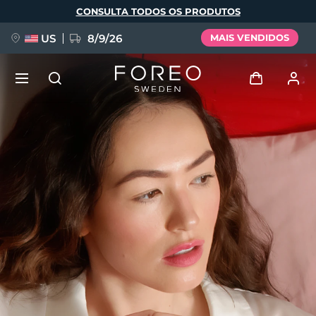
Pular
CONSULTA TODOS OS PRODUTOS
para
o
conteúdo
principal
US
8/9/26
MAIS VENDIDOS
NOVIDADE
Entrar
Idioma
BREAKING NEWS
Perfil de usuário
English
Deutsch
Español
Meus aparelhos
FAQ™ Pure Beauty-Tech Elixir
Français
Italiano
Português
Meus pedidos
Polski
Svenska
Русский
Türkçe
简体中文
繁體中文
Meus endereços
issa™ Teeth Whitening Set
As minhas subscrições