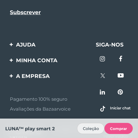
AJUDA
SIGA-NOS
Entre em contato
MINHA CONTA
Encomendas & Envios
Registro de produto
A EMPRESA
Garantia & Devolução
Suporte
Sobre FOREO
Perguntas frequentes
Pagamento 100% seguro
Afiliados
Informações da bateria
Iniciar chat
Avaliações da Bazaarvoice
Notícias de afiliados
MYSA
LUNA™ play smart 2
Coleção
Comprar
© 2026 FOREO Todos os direitos
Parceiro minoritário
reservados