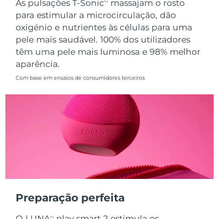
As pulsações T-Sonic
massajam o rosto
TM
para estimular a microcirculação, dão
Singapura
Entrega prevista
10/8/26
oxigénio e nutrientes às células para uma
pele mais saudável. 100% dos utilizadores
Eslováquia
Entrega prevista
8/8/26
têm uma pele mais luminosa e 98% melhor
aparência.
Eslovênia
Entrega prevista
8/8/26
Com base em ensaios de consumidores terceiros
África do Sul
Entrega prevista
16/8/26
Coreia do Sul
Entrega prevista
10/8/26
Espanha
Entrega prevista
8/8/26
Suécia
Entrega prevista
8/8/26
Suíça
Entrega prevista
8/8/26
Preparação perfeita
Taiwan
Entrega prevista
13/8/26
O LUNA
play smart 2 estimula os
TM