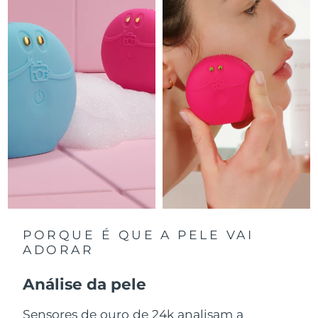
Luxemburgo
Entrega prevista
8/8/26
Macau, RAE da
Entrega prevista
10/8/26
China
Malásia
Entrega prevista
11/8/26
Malta
Entrega prevista
8/8/26
México
Entrega prevista
12/8/26
Mônaco
Entrega prevista
9/8/26
Países Baixos
Entrega prevista
8/8/26
PORQUE É QUE A PELE VAI
ADORAR
Nova Zelândia
Entrega prevista
8/8/26
Análise da pele
Noruega
Entrega prevista
8/8/26
Sensores de ouro de 24k analisam a