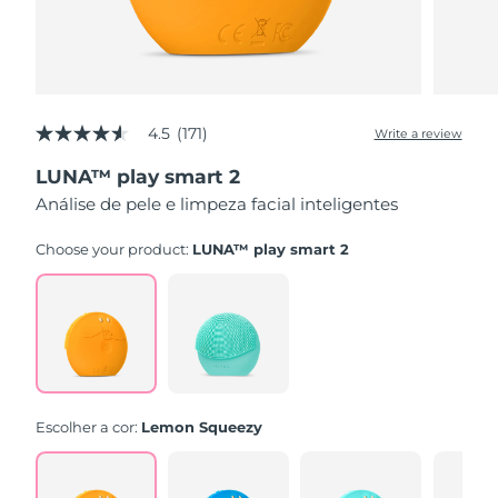
4.5
(171)
Write a review
4.5
out
LUNA™ play smart 2
of
5
Análise de pele e limpeza facial inteligentes
stars,
average
rating
Choose your product:
LUNA™ play smart 2
value.
Read
171
Reviews.
Same
page
link.
Escolher a cor:
Lemon Squeezy