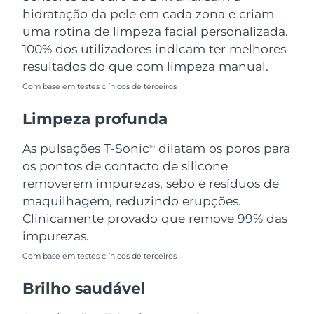
Omã
Entrega prevista
11/8/26
hidratação da pele em cada zona e criam
uma rotina de limpeza facial personalizada.
Filipinas
Entrega prevista
11/8/26
100% dos utilizadores indicam ter melhores
resultados do que com limpeza manual.
Polônia
Entrega prevista
9/8/26
Com base em testes clínicos de terceiros
Portugal
Entrega prevista
8/8/26
Limpeza profunda
Porto Rico
Entrega prevista
10/8/26
As pulsações T-Sonic
dilatam os poros para
TM
os pontos de contacto de silicone
Catar
Entrega prevista
9/8/26
removerem impurezas, sebo e resíduos de
maquilhagem, reduzindo erupções.
Reunião
Entrega prevista
13/8/26
Clinicamente provado que remove 99% das
impurezas.
Romênia
Entrega prevista
8/8/26
Com base em testes clínicos de terceiros
Rússia
Entrega prevista
16/8/26
Brilho saudável
Arábia Saudita
Entrega prevista
9/8/26