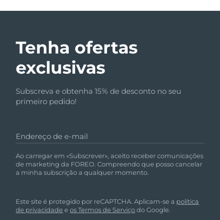
Tenha ofertas
exclusivas
Subscreva e obtenha 15% de desconto no seu
primeiro pedido!
Endereço de e-mail
Ao carregar em «Subscrever», aceito receber comunicações
de marketing da FOREO. Compreendo que posso cancelar
a minha subscrição a qualquer momento.
Este site é protegido por reCAPTCHA. Aplicam-se a
política
de privacidade
e
os Termos de Serviço
do Google.