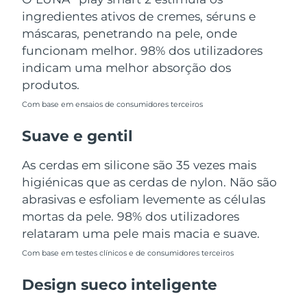
Tailândia
Entrega prevista
12/8/26
ingredientes ativos de cremes, séruns e
máscaras, penetrando na pele, onde
Turquia
Entrega prevista
9/8/26
funcionam melhor. 98% dos utilizadores
indicam uma melhor absorção dos
Emirados Árabes
Entrega prevista
9/8/26
produtos.
Unidos
Com base em ensaios de consumidores terceiros
Reino Unido
Entrega prevista
8/8/26
Suave e gentil
Estados Unidos
Entrega prevista
9/8/26
As cerdas em silicone são 35 vezes mais
higiénicas que as cerdas de nylon. Não são
Uzbequistão
Entrega prevista
13/8/26
abrasivas e esfoliam levemente as células
Vietnã
mortas da pele. 98% dos utilizadores
Entrega prevista
14/8/26
relataram uma pele mais macia e suave.
Com base em testes clínicos e de consumidores terceiros
Design sueco inteligente