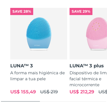
SAVE 28%
SAVE 29%
LUNA™ 3
LUNA™ 3 plus
A forma mais higiénica de
Dispositivo de li
limpar a tua pele
facial térmica e
microcorrente
US$ 155,49
US$ 219
US$ 212,29
US$