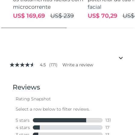
microcorrente
facial
US$ 169,69
US$ 239
US$ 70,29
US$
4.5
(171)
Write a review
4.5
out
of
5
stars,
average
rating
value.
Read
171
Reviews.
Same
page
link.