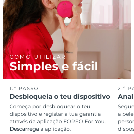
COMO UTILIZAR
Simples e fácil
1.º PASSO
2.º 
Desbloqueia o teu dispositivo
Anal
Começa por desbloquear o teu
Segue 
dispositivo e registar a tua garantia
a pele
através da aplicação FOREO For You.
perso
Descarrega
a aplicação.
dispos