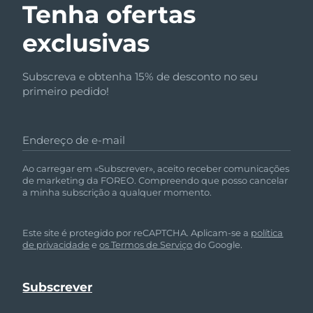
Tenha ofertas
exclusivas
Subscreva e obtenha 15% de desconto no seu
primeiro pedido!
Endereço de e-mail
Ao carregar em «Subscrever», aceito receber comunicações
de marketing da FOREO. Compreendo que posso cancelar
a minha subscrição a qualquer momento.
Este site é protegido por reCAPTCHA. Aplicam-se a
política
de privacidade
e
os Termos de Serviço
do Google.