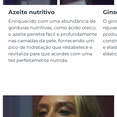
Luxemburgo
Entrega prevista
8/10/26
Azeite nutritivo
Gins
Macau, RAE da
Entrega prevista
8/12/26
Enriquecido com uma abundância de
O gin
China
gorduras nutritivas, como ácido oleico,
rejuv
o azeite penetra fácil e profundamente
produ
Malásia
Entrega prevista
8/13/26
nas camadas da pele, fornecendo um
const
pico de hidratação que restabelece e
e elas
Malta
Entrega prevista
8/10/26
revitaliza para que acordes com uma
elástic
México
tez perfeitamente nutrida.
Entrega prevista
8/14/26
Mônaco
Entrega prevista
8/11/26
Países Baixos
Entrega prevista
8/10/26
Nova Zelândia
Entrega prevista
8/10/26
Noruega
Entrega prevista
8/10/26