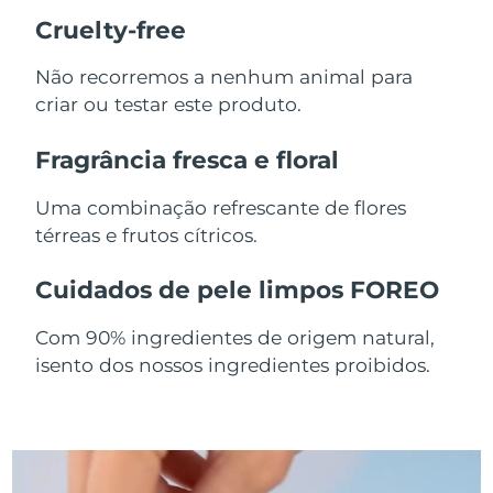
Cruelty-free
Singapura
Entrega prevista
8/12/26
Não recorremos a nenhum animal para
Eslováquia
Entrega prevista
8/10/26
criar ou testar este produto.
Eslovênia
Entrega prevista
8/10/26
Fragrância fresca e floral
África do Sul
Entrega prevista
8/18/26
Uma combinação refrescante de flores
térreas e frutos cítricos.
Coreia do Sul
Entrega prevista
8/12/26
Cuidados de pele limpos FOREO
Espanha
Entrega prevista
8/10/26
Com 90% ingredientes de origem natural,
Suécia
Entrega prevista
8/10/26
isento dos nossos ingredientes proibidos.
Suíça
Entrega prevista
8/10/26
Taiwan
Entrega prevista
8/15/26