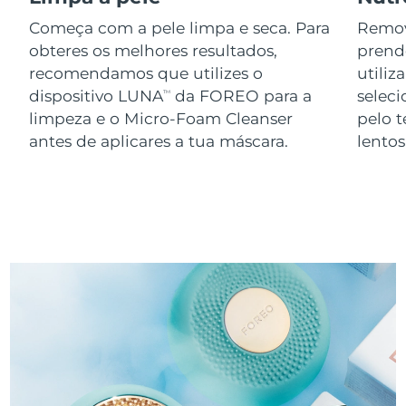
Começa com a pele limpa e seca. Para
Remov
obteres os melhores resultados,
prend
recomendamos que utilizes o
utiliz
dispositivo LUNA
da FOREO para a
seleci
TM
limpeza e o Micro-Foam Cleanser
pelo 
antes de aplicares a tua máscara.
lento