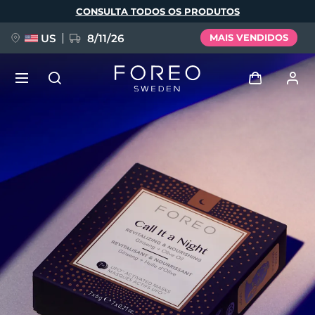
Pular
CONSULTA TODOS OS PRODUTOS
para
o
conteúdo
principal
US
8/11/26
MAIS VENDIDOS
NOVIDADE
Entrar
Idioma
BREAKING NEWS
Perfil de usuário
English
Deutsch
Español
Meus aparelhos
FAQ™ Pure Beauty-Tech Elixir
Français
Italiano
Português
Meus pedidos
Polski
Svenska
Русский
Türkçe
简体中文
繁體中文
Meus endereços
issa™ Teeth Whitening Set
As minhas subscrições