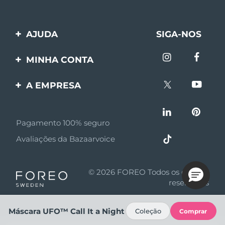
AJUDA
SIGA-NOS
Entre em contato
MINHA CONTA
Encomendas & Envios
Registro de produto
A EMPRESA
Garantia & Devolução
Suporte
Sobre FOREO
Perguntas frequentes
Pagamento 100% seguro
Afiliados
Informações da bateria
Avaliações da Bazaarvoice
Notícias de afiliados
MYSA
© 2026 FOREO Todos os direitos
Parceiro minoritário
reservados
Termos de uso
Máscara UFO™ Call It a Night
Coleção
Comprar
Política de privacidade