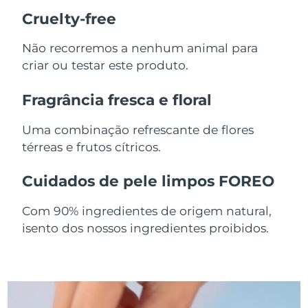
Cruelty-free
Singapura
Entrega prevista
8/11/26
Não recorremos a nenhum animal para
Eslováquia
Entrega prevista
8/9/26
criar ou testar este produto.
Eslovênia
Entrega prevista
8/9/26
Fragrância fresca e floral
África do Sul
Entrega prevista
8/17/26
Uma combinação refrescante de flores
térreas e frutos cítricos.
Coreia do Sul
Entrega prevista
8/11/26
Cuidados de pele limpos FOREO
Espanha
Entrega prevista
8/9/26
Com 90% ingredientes de origem natural,
Suécia
Entrega prevista
8/9/26
isento dos nossos ingredientes proibidos.
Suíça
Entrega prevista
8/9/26
Taiwan
Entrega prevista
8/14/26