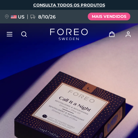
Pular
CONSULTA TODOS OS PRODUTOS
para
o
conteúdo
principal
US
8/10/26
MAIS VENDIDOS
NOVIDADE
Entrar
Idioma
BREAKING NEWS
Perfil de usuário
English
Deutsch
Español
Meus aparelhos
FAQ™ Pure Beauty-Tech Elixir
Français
Italiano
Português
Meus pedidos
Polski
Svenska
Русский
Türkçe
简体中文
繁體中文
Meus endereços
issa™ Teeth Whitening Set
As minhas subscrições