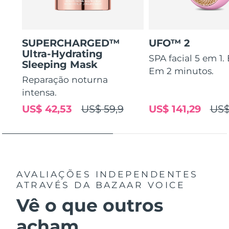
SUPERCHARGED™
UFO™ 2
Ultra-Hydrating
SPA facial 5 em 1.
Sleeping Mask
Em 2 minutos.
Reparação noturna
intensa.
US$ 42,53
US$ 59,9
US$ 141,29
US$
AVALIAÇÕES INDEPENDENTES
ATRAVÉS DA BAZAAR VOICE
Vê o que outros
acham...