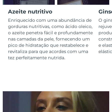
Luxemburgo
Entrega prevista
8/9/26
Azeite nutritivo
Gins
Macau, RAE da
Entrega prevista
8/11/26
Enriquecido com uma abundância de
O gin
China
gorduras nutritivas, como ácido oleico,
rejuv
o azeite penetra fácil e profundamente
produ
Malásia
Entrega prevista
8/12/26
nas camadas da pele, fornecendo um
const
pico de hidratação que restabelece e
e elas
Malta
Entrega prevista
8/9/26
revitaliza para que acordes com uma
elástic
México
tez perfeitamente nutrida.
Entrega prevista
8/13/26
Mônaco
Entrega prevista
8/10/26
Países Baixos
Entrega prevista
8/9/26
Nova Zelândia
Entrega prevista
8/9/26
Noruega
Entrega prevista
8/9/26