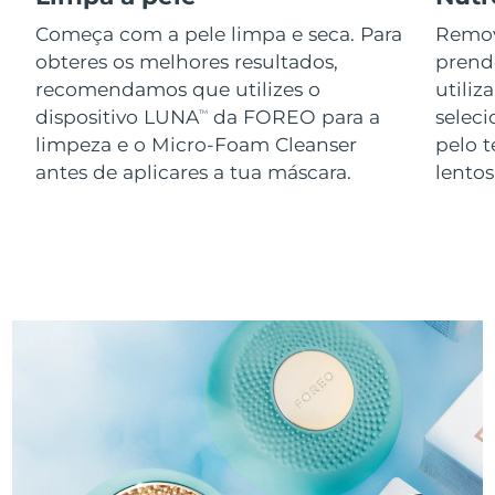
Começa com a pele limpa e seca. Para
Remov
obteres os melhores resultados,
prend
recomendamos que utilizes o
utiliz
dispositivo LUNA
da FOREO para a
seleci
TM
limpeza e o Micro-Foam Cleanser
pelo 
antes de aplicares a tua máscara.
lento