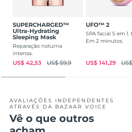
SUPERCHARGED™
UFO™ 2
Ultra-Hydrating
SPA facial 5 em 1.
Sleeping Mask
Em 2 minutos.
Reparação noturna
intensa.
US$ 42,53
US$ 59,9
US$ 141,29
US$
AVALIAÇÕES INDEPENDENTES
ATRAVÉS DA BAZAAR VOICE
Vê o que outros
acham...