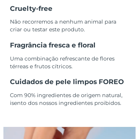
Cruelty-free
Singapura
Entrega prevista
8/11/26
Não recorremos a nenhum animal para
Eslováquia
Entrega prevista
8/9/26
criar ou testar este produto.
Eslovênia
Entrega prevista
8/9/26
Fragrância fresca e floral
África do Sul
Entrega prevista
8/17/26
Uma combinação refrescante de flores
térreas e frutos cítricos.
Coreia do Sul
Entrega prevista
8/11/26
Cuidados de pele limpos FOREO
Espanha
Entrega prevista
8/9/26
Com 90% ingredientes de origem natural,
Suécia
Entrega prevista
8/9/26
isento dos nossos ingredientes proibidos.
Suíça
Entrega prevista
8/9/26
Taiwan
Entrega prevista
8/14/26