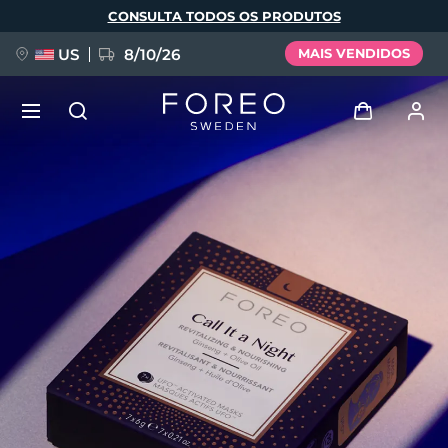
Pular
CONSULTA TODOS OS PRODUTOS
para
o
conteúdo
principal
US
8/10/26
MAIS VENDIDOS
NOVIDADE
Entrar
Idioma
BREAKING NEWS
Perfil de usuário
English
Deutsch
Español
Meus aparelhos
FAQ™ Pure Beauty-Tech Elixir
Français
Italiano
Português
Meus pedidos
Polski
Svenska
Русский
Türkçe
简体中文
繁體中文
Meus endereços
issa™ Teeth Whitening Set
As minhas subscrições