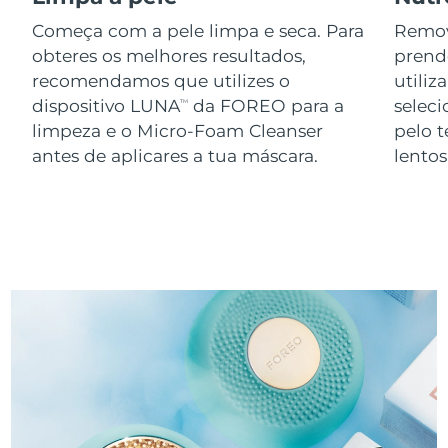
Começa com a pele limpa e seca. Para
Remov
obteres os melhores resultados,
prend
recomendamos que utilizes o
utiliz
dispositivo LUNA
da FOREO para a
seleci
TM
limpeza e o Micro-Foam Cleanser
pelo 
antes de aplicares a tua máscara.
lento