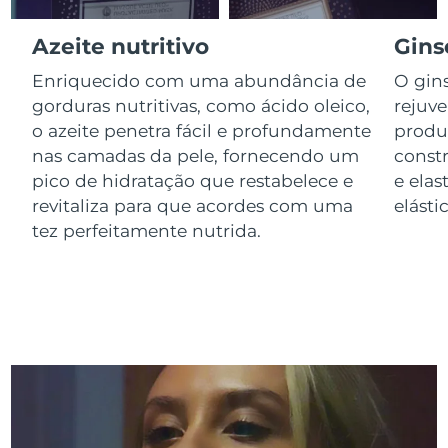
Luxemburgo
Entrega prevista
8/9/26
Azeite nutritivo
Gins
Macau, RAE da
Entrega prevista
8/11/26
Enriquecido com uma abundância de
O gin
China
gorduras nutritivas, como ácido oleico,
rejuv
o azeite penetra fácil e profundamente
produ
Malásia
Entrega prevista
8/12/26
nas camadas da pele, fornecendo um
const
pico de hidratação que restabelece e
e elas
Malta
Entrega prevista
8/9/26
revitaliza para que acordes com uma
elástic
México
tez perfeitamente nutrida.
Entrega prevista
8/13/26
Mônaco
Entrega prevista
8/10/26
Países Baixos
Entrega prevista
8/9/26
Nova Zelândia
Entrega prevista
8/9/26
Noruega
Entrega prevista
8/9/26