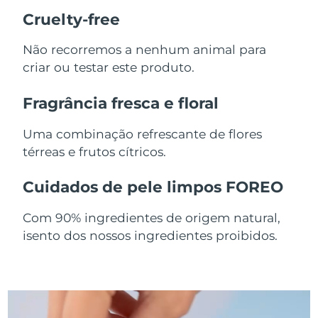
Cruelty-free
Singapura
Entrega prevista
13/08/2026
Não recorremos a nenhum animal para
Eslováquia
Entrega prevista
11/08/2026
criar ou testar este produto.
Eslovênia
Entrega prevista
11/08/2026
Fragrância fresca e floral
África do Sul
Entrega prevista
19/08/2026
Uma combinação refrescante de flores
térreas e frutos cítricos.
Coreia do Sul
Entrega prevista
13/08/2026
Cuidados de pele limpos FOREO
Espanha
Entrega prevista
11/08/2026
Com 90% ingredientes de origem natural,
Suécia
Entrega prevista
11/08/2026
isento dos nossos ingredientes proibidos.
Suíça
Entrega prevista
11/08/2026
Taiwan
Entrega prevista
16/08/2026