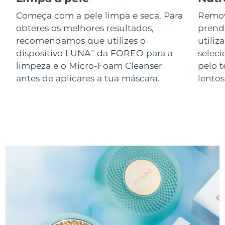
Começa com a pele limpa e seca. Para
Remov
obteres os melhores resultados,
prend
recomendamos que utilizes o
utiliz
dispositivo LUNA
da FOREO para a
seleci
TM
limpeza e o Micro-Foam Cleanser
pelo 
antes de aplicares a tua máscara.
lento