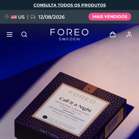
Pular
CONSULTA TODOS OS PRODUTOS
para
o
conteúdo
principal
US
12/08/2026
MAIS VENDIDOS
NOVIDADE
Entrar
Idioma
BREAKING NEWS
Perfil de usuário
English
Deutsch
Español
Meus aparelhos
FAQ™ Pure Beauty-Tech Elixir
Français
Italiano
Português
Meus pedidos
Polski
Svenska
Русский
Türkçe
简体中文
繁體中文
Meus endereços
issa™ Teeth Whitening Set
As minhas subscrições