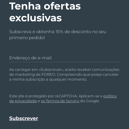
Tenha ofertas
exclusivas
Subscreva e obtenha 15% de desconto no seu
primeiro pedido!
Endereço de e-mail
Ao carregar em «Subscrever», aceito receber comunicações
de marketing da FOREO. Compreendo que posso cancelar
a minha subscrição a qualquer momento.
Este site é protegido por reCAPTCHA. Aplicam-se a
política
de privacidade
e
os Termos de Serviço
do Google.