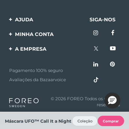
AJUDA
SIGA-NOS
Entre em contato
MINHA CONTA
Encomendas & Envios
Registro de produto
A EMPRESA
Garantia & Devolução
Suporte
Sobre FOREO
Perguntas frequentes
Pagamento 100% seguro
Afiliados
Informações da bateria
Avaliações da Bazaarvoice
Notícias de afiliados
MYSA
© 2026 FOREO Todos os direitos
Parceiro minoritário
reservados
Termos de uso
Máscara UFO™ Call It a Night
Coleção
Comprar
Política de privacidade