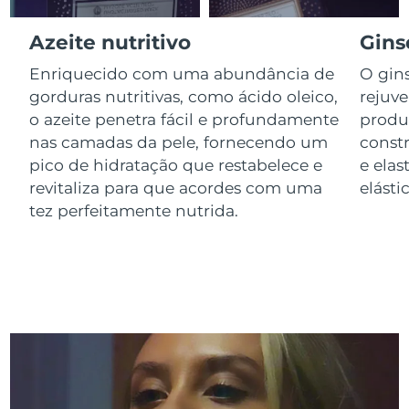
Luxemburgo
Entrega prevista
11/08/2026
Azeite nutritivo
Gins
Macau, RAE da
Entrega prevista
13/08/2026
Enriquecido com uma abundância de
O gin
China
gorduras nutritivas, como ácido oleico,
rejuv
o azeite penetra fácil e profundamente
produ
Malásia
Entrega prevista
14/08/2026
nas camadas da pele, fornecendo um
const
pico de hidratação que restabelece e
e elas
Malta
Entrega prevista
11/08/2026
revitaliza para que acordes com uma
elástic
México
tez perfeitamente nutrida.
Entrega prevista
15/08/2026
Mônaco
Entrega prevista
12/08/2026
Países Baixos
Entrega prevista
11/08/2026
Nova Zelândia
Entrega prevista
11/08/2026
Noruega
Entrega prevista
11/08/2026